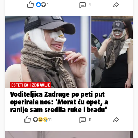
4
4
ESTETIKA I ZDRAVLJE
Voditeljica Zadruge po peti put
operirala nos: 'Morat ću opet, a
ranije sam sredila ruke i bradu'
14
11