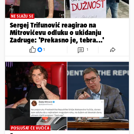
NE SLAŽU SE
Sergej Trifunović reagirao na
Mitrovićevu odluku o ukidanju
Zadruge: 'Prekasno je, tebra...'
1
1
POSLUŠAT ĆE VUČIĆA