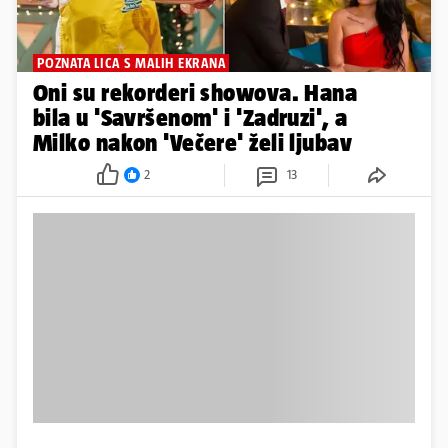
POZNATA LICA S MALIH EKRANA
Oni su rekorderi showova. Hana
bila u 'Savršenom' i 'Zadruzi', a
Milko nakon 'Večere' želi ljubav
2
13