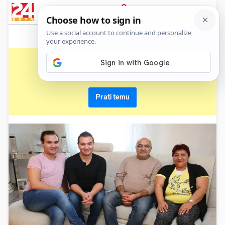
News
Show
Sport
Life&style
Video
Express
PRIJAVA
zadruga
Primaj sve nove vijesti o temi i budi u tijeku
Prati temu