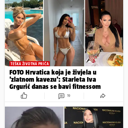
TEŠKA ŽIVOTNA PRIČA
FOTO Hrvatica koja je živjela u
'zlatnom kavezu': Starleta Iva
Grgurić danas se bavi fitnessom
19