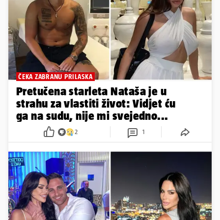
ČEKA ZABRANU PRILASKA
Pretučena starleta Nataša je u
strahu za vlastiti život: Vidjet ću
ga na sudu, nije mi svejedno...
2
1