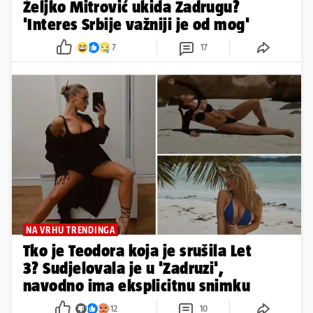
Željko Mitrović ukida Zadrugu?
'Interes Srbije važniji je od mog'
7
17
NA VRHU TRENDINGA
Tko je Teodora koja je srušila Let
3? Sudjelovala je u 'Zadruzi',
navodno ima eksplicitnu snimku
12
10