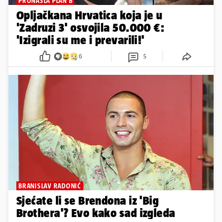
PRONAŠLA PLAN B
Opljačkana Hrvatica koja je u
'Zadruzi 3' osvojila 50.000 €:
'Izigrali su me i prevarili!'
6
5
BRANISLAV RADONIĆ
Sjećate li se Brendona iz 'Big
Brothera'? Evo kako sad izgleda