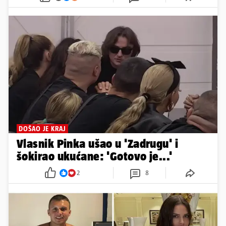
DOŠAO JE KRAJ
Vlasnik Pinka ušao u 'Zadrugu' i
šokirao ukućane: 'Gotovo je...'
2
8