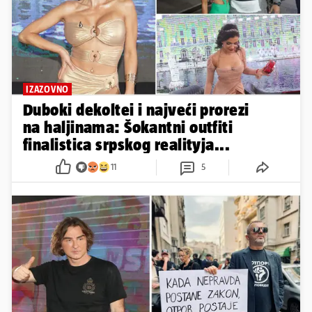
IZAZOVNO
Duboki dekoltei i najveći prorezi
na haljinama: Šokantni outfiti
finalistica srpskog realityja...
11
5