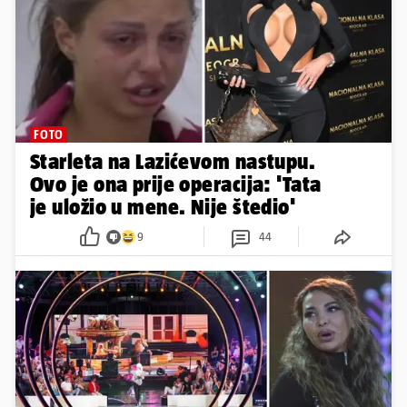
FOTO
Starleta na Lazićevom nastupu.
Ovo je ona prije operacija: 'Tata
je uložio u mene. Nije štedio'
9
44