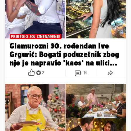
PRIREDIO JOJ IZNENAĐENJE
Glamurozni 30. rođendan Ive
Grgurić: Bogati poduzetnik zbog
nje je napravio 'kaos' na ulici...
2
14