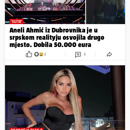
'ELITA'
Aneli Ahmić iz Dubrovnika je u
srpskom realityju osvojila drugo
mjesto. Dobila 50.000 eura
2
5