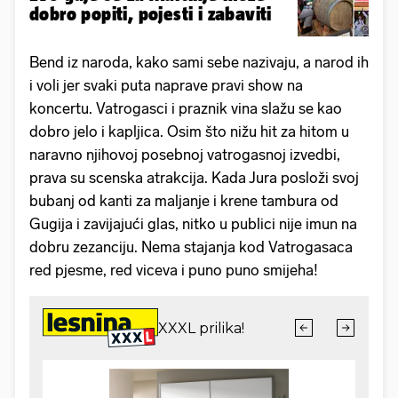
dobro popiti, pojesti i zabaviti
Bend iz naroda, kako sami sebe nazivaju, a narod ih
i voli jer svaki puta naprave pravi show na
koncertu. Vatrogasci i praznik vina slažu se kao
dobro jelo i kapljica. Osim što nižu hit za hitom u
naravno njihovoj posebnoj vatrogasnoj izvedbi,
prava su scenska atrakcija. Kada Jura posloži svoj
bubanj od kanti za maljanje i krene tambura od
Gugija i zavijajući glas, nitko u publici nije imun na
dobru zezanciju. Nema stajanja kod Vatrogasaca
red pjesme, red viceva i puno puno smijeha!