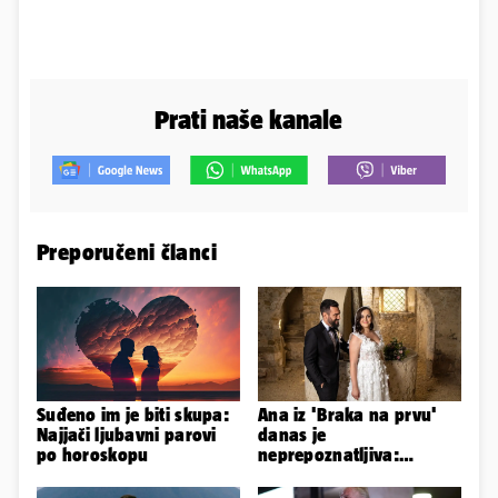
Prati naše kanale
Preporučeni članci
Suđeno im je biti skupa:
Ana iz 'Braka na prvu'
Najjači ljubavni parovi
danas je
po horoskopu
neprepoznatljiva:
Odselila je iz Hrvatske, a
ovako sad izgleda