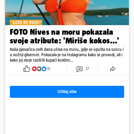
'KOŽA MI BRIDI'
FOTO Nives na moru pokazala
svoje atribute: 'Miriše kokos...'
Naša pjevačica ovih dana uživa na moru, gdje se opušta na suncu i
u vožnji gliserom. Pokazala je na Instagramu kako se provodi, ali i
kako joj stoje različiti kupaći kostimi...
10
27
Učitaj više