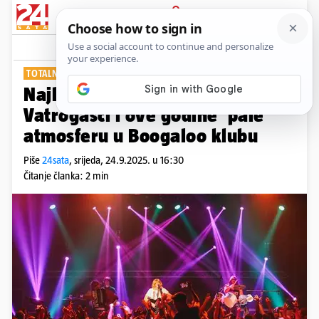
PRIJAVA
Show
Komentari
0
TOTALNO LUDILO
Najluđe Martinje u gradu:
Vatrogasci i ove godine 'pale'
atmosferu u Boogaloo klubu
Piše
24sata
,
srijeda, 24.9.2025. u 16:30
Čitanje članka: 2 min