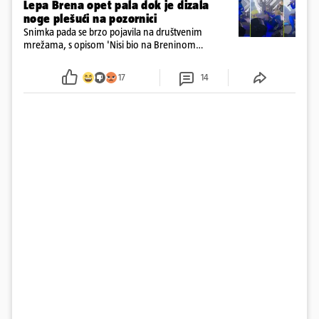
Lepa Brena opet pala dok je dizala
noge plešući na pozornici
Snimka pada se brzo pojavila na društvenim
mrežama, s opisom 'Nisi bio na Breninom
koncertu, ako Brena nije pala pred tobom'.
Srećom, pjevačica se nije ozlijedila nego je s
17
14
osmijehom nastavila pjevati