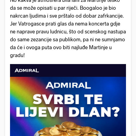
No kakva je atmosfera bila lani za Martinje teško
da se može opisati u par riječi. Boogaloo je bio
nakrcan ljudima i sve prštalo od dobar zafrkancije.
Jer Vatrogasce prati glas da nema koncerta gdje
ne naprave pravu ludnicu, što od scenskog nastupa
do same zezancije sa publikom, pa ni ne sumnjamo
da će i ovoga puta ovo biti najluđe Martinje u
gradu!