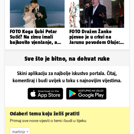
FOTO Koga ljubi Petar
FOTO Dražen Žanko
Sučić? Na zimu imali
pjevao je u crkvi na
bajkovito vjenčanje, a
Jarunu povodom Oluje:
sada je na svijet stigao -
Evo kako je izgledao
sin!
nastup
Sve što je bitno, na dohvat ruke
Skini aplikaciju za najbolje iskustvo portala. Čitaj,
komentiraj i budi uvijek u toku s najnovijim vijestima.
Odaberi temu koju želiš pratiti
Primaj sve nove vijesti o temi i budi u tijeku
martinje