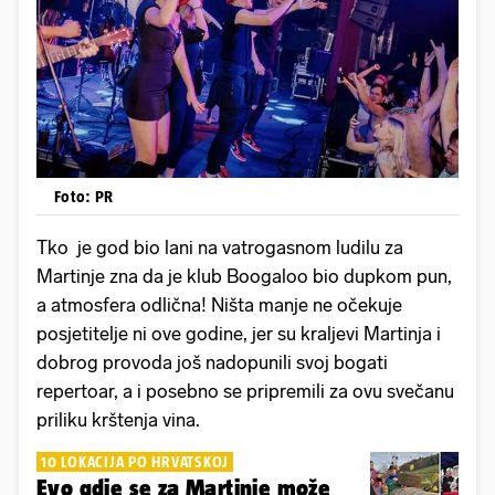
Foto: PR
Tko je god bio lani na vatrogasnom ludilu za
Martinje zna da je klub Boogaloo bio dupkom pun,
a atmosfera odlična! Ništa manje ne očekuje
posjetitelje ni ove godine, jer su kraljevi Martinja i
dobrog provoda još nadopunili svoj bogati
repertoar, a i posebno se pripremili za ovu svečanu
priliku krštenja vina.
10 LOKACIJA PO HRVATSKOJ
Evo gdje se za Martinje može