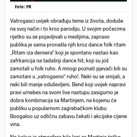
Foto: PR
Vatrogasci uvijek obrađuju teme iz života, doduše
na svoj način i to kroz parodiju. U svojim počecima
rijetko su se pojavljivali u medijima, zapravo
publika je sama pronašla njih kroz dance folk ritam
„Ritam iza densera“ koji je spontano nastao kao
zafrkancija na tadašnji dance hit, koji su još
zamotali u folk ruho. A mnogi poznati pjevači bili su
zamotani u „vatrogasno“ ruho!. Neki su se smijali, a
neki bili manje oduševljeni. Bend koji uvijek napravi
pravi urnebes na svom live nastupu zasigurno je
dobra kombinacija sa Martinjem, na kojemu će
publiku u popularnom zagrebačkom klubu
Boogaloo uz odličnu zabavu čekati i akcijske cijene
vina.