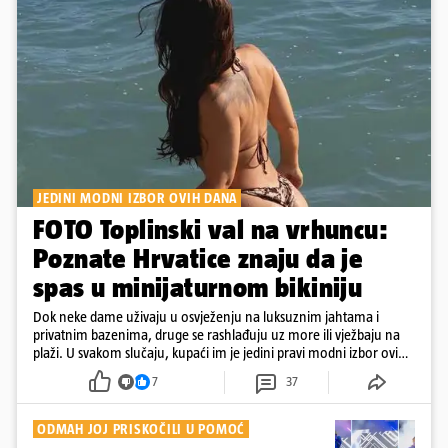
JEDINI MODNI IZBOR OVIH DANA
FOTO Toplinski val na vrhuncu:
Poznate Hrvatice znaju da je
spas u minijaturnom bikiniju
Dok neke dame uživaju u osvježenju na luksuznim jahtama i
privatnim bazenima, druge se rashlađuju uz more ili vježbaju na
plaži. U svakom slučaju, kupaći im je jedini pravi modni izbor ovih
dana
7
37
ODMAH JOJ PRISKOČILI U POMOĆ