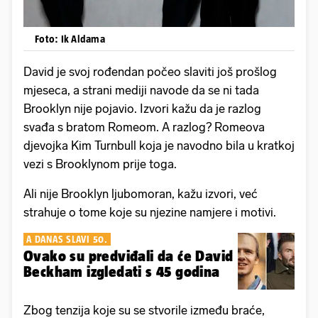
Foto: Ik Aldama
David je svoj rođendan počeo slaviti još prošlog
mjeseca, a strani mediji navode da se ni tada
Brooklyn nije pojavio. Izvori kažu da je razlog
svađa s bratom Romeom. A razlog? Romeova
djevojka Kim Turnbull koja je navodno bila u kratkoj
vezi s Brooklynom prije toga.
Ali nije Brooklyn ljubomoran, kažu izvori, već
strahuje o tome koje su njezine namjere i motivi.
A DANAS SLAVI 50.
Ovako su predviđali da će David
Beckham izgledati s 45 godina
Zbog tenzija koje su se stvorile između braće,