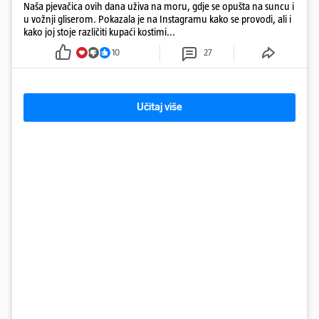
Naša pjevačica ovih dana uživa na moru, gdje se opušta na suncu i
u vožnji gliserom. Pokazala je na Instagramu kako se provodi, ali i
kako joj stoje različiti kupaći kostimi...
10
27
Učitaj više