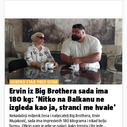
USKORO STAJE PRED OLTAR
Ervin iz Big Brothera sada ima
180 kg: 'Nitko na Balkanu ne
izgleda kao ja, stranci me hvale'
Nekadašnji miljenik žena i natjecatelj Big Brothera, Ervin
Mujaković, sada ima impresivnih 180 kilograma i nikad bolju
formu. Otkrio nam je gdje se nalazi, kako trenira i što jede...