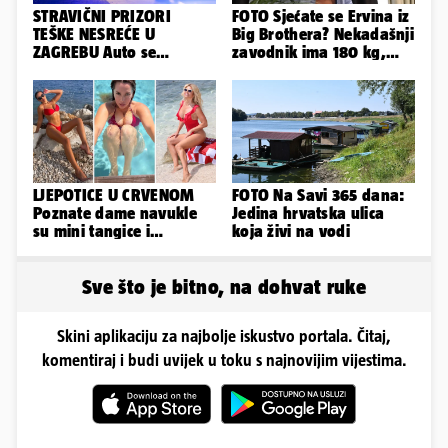
STRAVIČNI PRIZORI
FOTO Sjećate se Ervina iz
TEŠKE NESREĆE U
Big Brothera? Nekadašnji
ZAGREBU Auto se
zavodnik ima 180 kg,
prepolovio, čovjek
evo kako izgleda
poginuo
LJEPOTICE U CRVENOM
FOTO Na Savi 365 dana:
Poznate dame navukle
Jedina hrvatska ulica
su mini tangice i
koja živi na vodi
grudnjake pa istaknule
obline
Sve što je bitno, na dohvat ruke
Skini aplikaciju za najbolje iskustvo portala. Čitaj,
komentiraj i budi uvijek u toku s najnovijim vijestima.