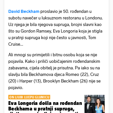
David Beckham
proslavio je 50. rođendan u
subotu navečer u luksuznom restoranu u Londonu.
Uz njega je bila njegova supruga, brojni slavni kao
što su Gordon Ramsey, Eva Longoria koja je stigla
u pratnji supruga koji nije često u javnosti, Tom
Cruise...
Ali mnogi su primijetili i bitnu osobu koja se nije
pojavila. Kako i priliči uobičajenim rođendanskim
zabavama, cijela obitelj je prisutna. Pa iako su na
slavlju bila Beckhamova djeca Romeo (22), Cruz
(20) i Harper (13), Brooklyn Beckham (26) nije se
pojavio.
ON LJUBI LIJEPU GLUMICU
Eva Longoria došla na rođendan
Beckhama u pratnji supruga,