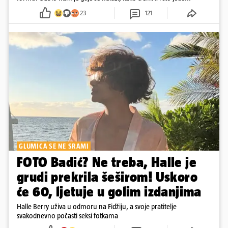
23
121
GLUMICA SE NE SRAMI
FOTO Badić? Ne treba, Halle je
grudi prekrila šeširom! Uskoro
će 60, ljetuje u golim izdanjima
Halle Berry uživa u odmoru na Fidžiju, a svoje pratitelje
svakodnevno počasti seksi fotkama