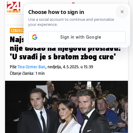
PRIJAVA
Show
Komentari
0
IZBJEGAVA JE?
Najstariji sin Davida Beckhama
nije došao na njegovu proslavu:
'U svađi je s bratom zbog cure'
Piše
Tina Ozmec-Ban
,
nedjelja, 4.5.2025. u 15:39
Čitanje članka: 1 min