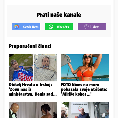
Prati naše kanale
Preporučeni članci
Obitelj Hrvata u Irskoj:
FOTO Nives na moru
'Zovu nas iz
pokazala svoje atribute:
ministarstva. Denis sada
'Miriše kokos...'
ima temperaturu. Strah
nas je'