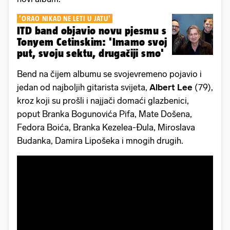
'ORAO NIKAD NE LETI U JATU'
ITD band objavio novu pjesmu s
Tonyem Cetinskim: 'Imamo svoj
put, svoju sektu, drugačiji smo'
Bend na čijem albumu se svojevremeno pojavio i
jedan od najboljih gitarista svijeta,
Albert Lee
(79),
kroz koji su prošli i najjači domaći glazbenici,
poput Branka Bogunovića Pifa, Mate Došena,
Fedora Boića, Branka Kezelea-Đula, Miroslava
Budanka, Damira Lipošeka i mnogih drugih.