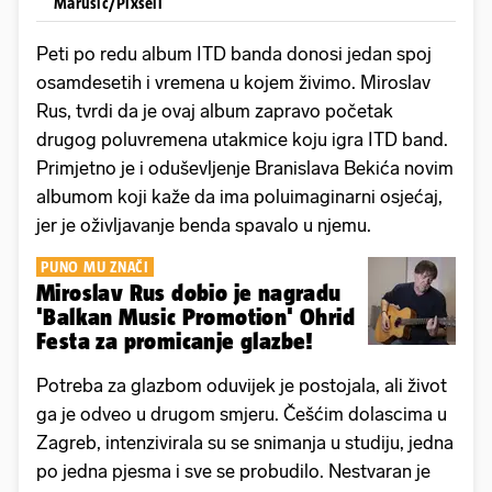
Marusic/Pixsell
Peti po redu album ITD banda donosi jedan spoj
osamdesetih i vremena u kojem živimo. Miroslav
Rus, tvrdi da je ovaj album zapravo početak
drugog poluvremena utakmice koju igra ITD band.
Primjetno je i oduševljenje Branislava Bekića novim
albumom koji kaže da ima poluimaginarni osjećaj,
jer je oživljavanje benda spavalo u njemu.
PUNO MU ZNAČI
Miroslav Rus dobio je nagradu
'Balkan Music Promotion' Ohrid
Festa za promicanje glazbe!
Potreba za glazbom oduvijek je postojala, ali život
ga je odveo u drugom smjeru. Češćim dolascima u
Zagreb, intenzivirala su se snimanja u studiju, jedna
po jedna pjesma i sve se probudilo. Nestvaran je