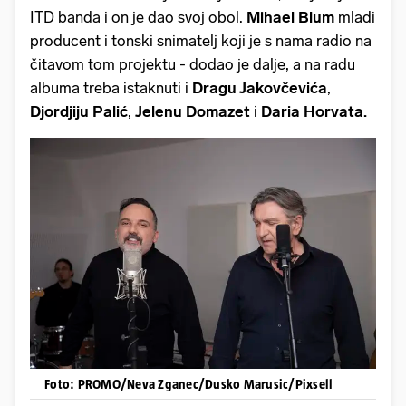
ITD banda i on je dao svoj obol.
Mihael Blum
mladi
producent i tonski snimatelj koji je s nama radio na
čitavom tom projektu - dodao je dalje, a na radu
albuma treba istaknuti i
Dragu Jakovčevića
,
Djordjiju Palić
,
Jelenu Domazet
i
Daria Horvata.
Foto: PROMO/Neva Zganec/Dusko Marusic/Pixsell