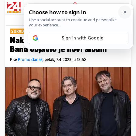
PRIJAVA
Show
Komentari
0
SURADNJA S CETINSKIM
Nakon 30 godina legendarni ITD
Band objavio je novi album
Piše
Promo članak
,
petak, 7.4.2023. u 13:58