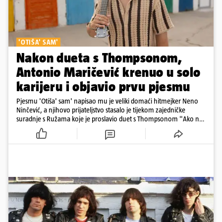
'OTIŠA' SAM'
Nakon dueta s Thompsonom,
Antonio Maričević krenuo u solo
karijeru i objavio prvu pjesmu
Pjesmu 'Otiša' sam' napisao mu je veliki domaći hitmejker Neno
Ninčević, a njihovo prijateljstvo stasalo je tijekom zajedničke
suradnje s Ružama koje je proslavio duet s Thompsonom "Ako ne
znaš što je bilo"