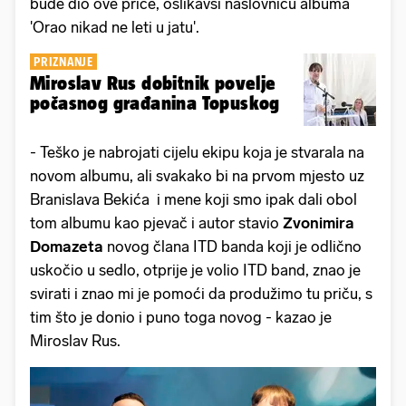
bude dio ove priče, oslikavši naslovnicu albuma
'Orao nikad ne leti u jatu'.
PRIZNANJE
Miroslav Rus dobitnik povelje
počasnog građanina Topuskog
- Teško je nabrojati cijelu ekipu koja je stvarala na
novom albumu, ali svakako bi na prvom mjesto uz
Branislava Bekića i mene koji smo ipak dali obol
tom albumu kao pjevač i autor stavio
Zvonimira
Domazeta
novog člana ITD banda koji je odlično
uskočio u sedlo, otprije je volio ITD band, znao je
svirati i znao mi je pomoći da produžimo tu priču, s
tim što je donio i puno toga novog - kazao je
Miroslav Rus.