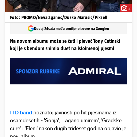
5
Foto: PROMO/Neva Zganec/Dusko Marusic/Pixsell
Dodaj 24sata među omiljene izvore na Googleu
Na novom albumu može se čuti i pjevač Tony Cetinski
koji je s bendom snimio duet na istoimenoj pjesmi
ITD band
poznatoj javnosti po hit pjesmama iz
osamdesetih - 'Sonja', 'Lagano umirem', 'Gradske
cure' i 'Eleni' nakon dugih trideset godina objavio je
novi album.