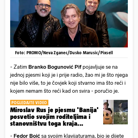
Foto: PROMO/Neva Zganec/Dusko Marusic/Pixsell
- Zatim
Branko Bogunović Pif
pojavljuje se na
jednoj pjesmi koji je i prije radio, žao mi je što njega
nije bilo više, to je čovjek koji stvarno ima što reći i
kojem nemam što reći kad on svira - poručio je.
POGLEDAJTE VIDEO
Miroslav Rus je pjesmu 'Banija'
posvetio svojim roditeljima i
stanovništvu toga kraja...
-
Fedor Boić
sa svojim klavijaturama, bio je dijete