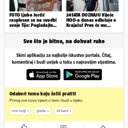
FOTO Ljubo Jurčić
24SATA DOZNAJU Vijeće
rasplesao se na svadbi
HOO-a danas odlučuje o
svoje Tije: Pogledajte
Krajaču! Prvo će mu
kako je izgledalo
srezati ovlasti, a onda...
vjenčanje...
Sve što je bitno, na dohvat ruke
Skini aplikaciju za najbolje iskustvo portala. Čitaj,
komentiraj i budi uvijek u toku s najnovijim vijestima.
Odaberi temu koju želiš pratiti
Primaj sve nove vijesti o temi i budi u tijeku
novi singl
glazba
itd band