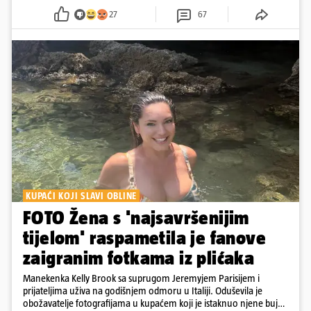
27
67
KUPAĆI KOJI SLAVI OBLINE
FOTO Žena s 'najsavršenijim
tijelom' raspametila je fanove
zaigranim fotkama iz plićaka
Manekenka Kelly Brook sa suprugom Jeremyjem Parisijem i
prijateljima uživa na godišnjem odmoru u Italiji. Oduševila je
obožavatelje fotografijama u kupaćem koji je istaknuo njene bujne