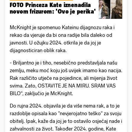
FOTO Princeza Kate iznenadila
novom frizurom: 'Ovo je perika'
McKnight je spomenuo Kateinu dijagnozu raka i
rekao da vjeruje da bi ona radije bila daleko od
javnosti. U ožujku 2024. otkrila je da joj je
dijagnosticiran oblik raka.
- Briljantno je i tiho, nesebično predstavljala našu
zemlju, meku moć koju još uvijek imamo kao nacija.
Rak različito utječe na pojedince, ali mijenja život
svima. Zato, OSTAVITE JE NA MIRU. SRAM VAS
BILO“, zaključio je McKnight.
Do rujna 2024. objavila je da više nema rak, a to je
razdoblje opisala kao "nevjerojatno teško" za svoju
obitelj. Ipak, kaže da joj je to ostavilo osjećaj nade i
zahvalnosti za život. Također 2024. godine, Kate