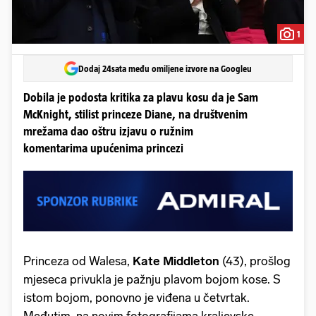
1
Dodaj 24sata među omiljene izvore na Googleu
Dobila je podosta kritika za plavu kosu da je Sam
McKnight, stilist princeze Diane, na društvenim
mrežama dao oštru izjavu o ružnim
komentarima upućenima princezi
Princeza od Walesa,
Kate Middleton
(43), prošlog
mjeseca privukla je pažnju plavom bojom kose. S
istom bojom, ponovno je viđena u četvrtak.
Međutim, na novim fotografijama kraljevske