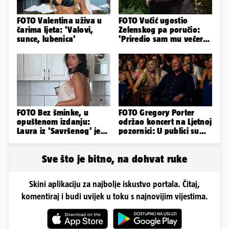
FOTO Valentina uživa u
FOTO Vučić ugostio
čarima ljeta: 'Valovi,
Zelenskog pa poručio:
sunce, lubenica'
'Priredio sam mu večeru
i poželio dobrodošlicu'
FOTO Bez šminke, u
FOTO Gregory Porter
opuštenom izdanju:
održao koncert na Ljetnoj
Laura iz 'Savršenog' je
pozornici: U publici su
objavila fotke sa svog
bili Mateša i Blanka
odmora
Sve što je bitno, na dohvat ruke
Skini aplikaciju za najbolje iskustvo portala. Čitaj,
komentiraj i budi uvijek u toku s najnovijim vijestima.