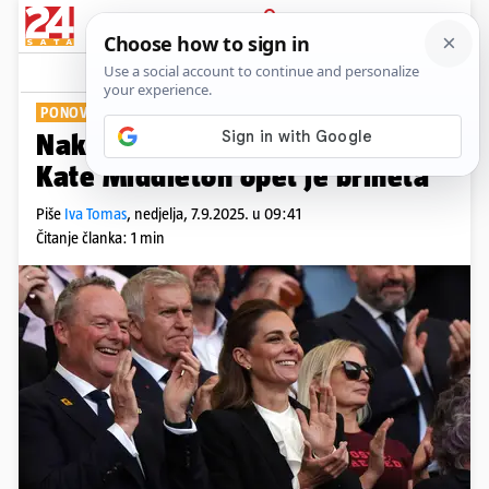
PRIJAVA
Show
Komentari
0
PONOVNO IZNENADILA
Nakon kritika zbog plave kose,
Kate Middleton opet je brineta
Piše
Iva Tomas
,
nedjelja, 7.9.2025. u 09:41
Čitanje članka: 1 min