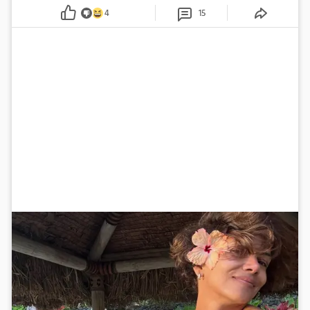
obline
4
15