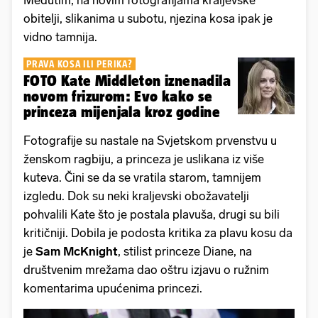
obitelji, slikanima u subotu, njezina kosa ipak je
vidno tamnija.
PRAVA KOSA ILI PERIKA?
FOTO Kate Middleton iznenadila
novom frizurom: Evo kako se
princeza mijenjala kroz godine
Fotografije su nastale na Svjetskom prvenstvu u
ženskom ragbiju, a princeza je uslikana iz više
kuteva. Čini se da se vratila starom, tamnijem
izgledu. Dok su neki kraljevski obožavatelji
pohvalili Kate što je postala plavuša, drugi su bili
kritičniji. Dobila je podosta kritika za plavu kosu da
je
Sam McKnight
, stilist princeze Diane, na
društvenim mrežama dao oštru izjavu o ružnim
komentarima upućenima princezi.