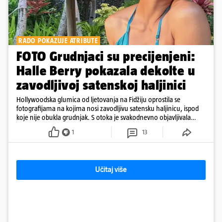
RADO POKAZUJE ATRIBUTE
FOTO Grudnjaci su precijenjeni:
Halle Berry pokazala dekolte u
zavodljivoj satenskoj haljinici
Hollywoodska glumica od ljetovanja na Fidžiju oprostila se
fotografijama na kojima nosi zavodljivu satensku haljinicu, ispod
koje nije obukla grudnjak. S otoka je svakodnevno objavljivala
fotografije u kupaćem
1
13
Učitaj više