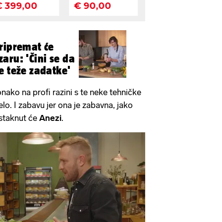
ripremat će
aru: 'Čini se da
e teže zadatke'
nako na profi razini s te neke tehničke
lo. I zabavu jer ona je zabavna, jako
istaknut će
Anezi
.