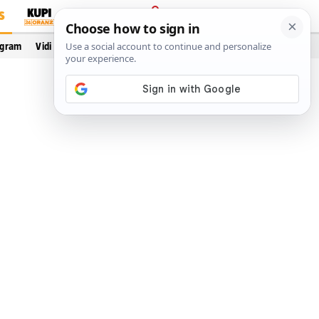
S
PRIJAVA
ogram
Vidi još…