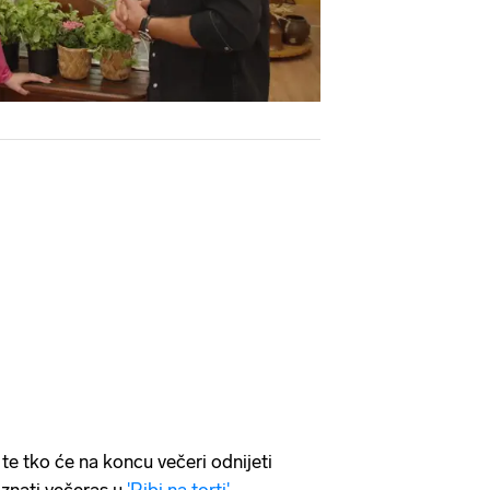
te tko će na koncu večeri odnijeti
oznati večeras u
'Ribi na torti'
.