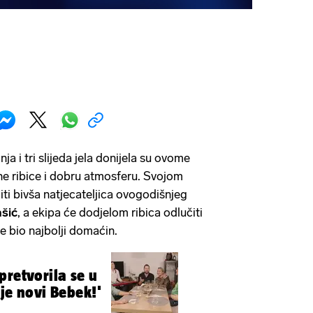
 i tri slijeda jela donijela su ovome
ne ribice i dobru atmosferu. Svojom
iti bivša natjecateljica ovogodišnjeg
šić
, a ekipa će dodjelom ribica odlučiti
te bio najbolji domaćin.
pretvorila se u
je novi Bebek!'