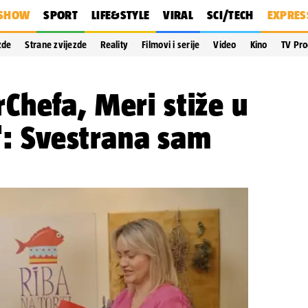
SHOW
SPORT
LIFE&STYLE
VIRAL
SCI/TECH
EXPRES
zde
Strane zvijezde
Reality
Filmovi i serije
Video
Kino
TV Pr
hefa, Meri stiže u
i': Svestrana sam