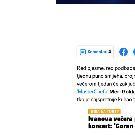
Komentari
4
Red pjesme, red podbadanja
tjednu puno smijeha, broj
večerom tjedan će zaključ
'MasterChefa'
Meri Golda
tko je najspretnije kuhao 
'RIBA NA TORTI'
Ivanova večera 
koncert: 'Goran 