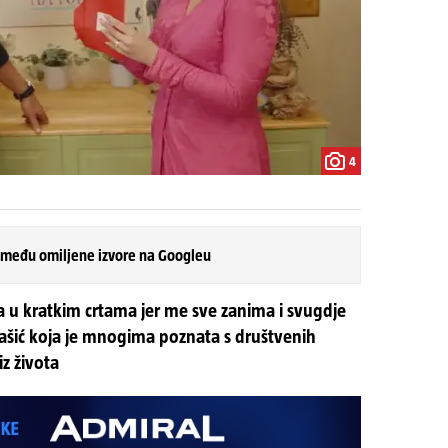
4
 među omiljene izvore na Googleu
ma u kratkim crtama jer me sve zanima i svugdje
ašić koja je mnogima poznata s društvenih
iz života