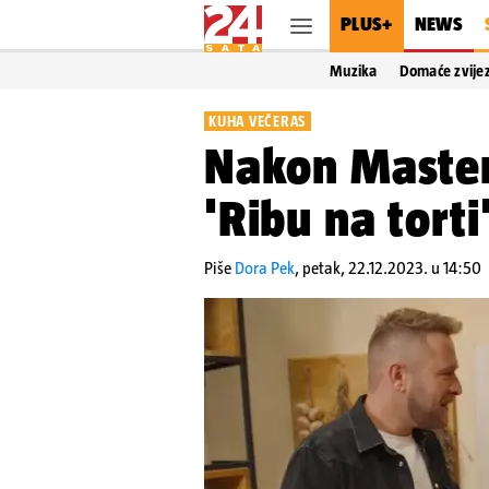
PLUS+
NEWS
Muzika
Domaće zvije
KUHA VEČERAS
Nakon MasterC
'Ribu na tort
Piše
Dora Pek
,
petak, 22.12.2023. u 14:50