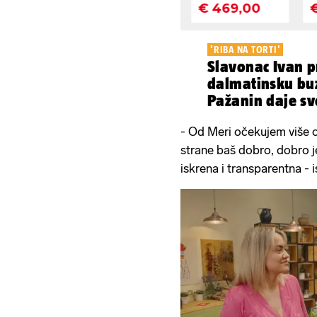
'RIBA NA TORTI'
Slavonac Ivan p
dalmatinsku buz
Pažanin daje sv
- Od Meri očekujem više o
strane baš dobro, dobro je
iskrena i transparentna - 