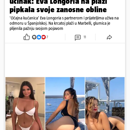
učinak: Eva Longoria na plaži
pipkala svoje zanosne obline
'Očajna kućanica' Eva Longoria s partnerom i prijateljima uživa na
odmoru u Španjolskoj. Na krcatoj plaži u Marbelli, glumica je
plijenila pažnju svojom pojavom
7
11