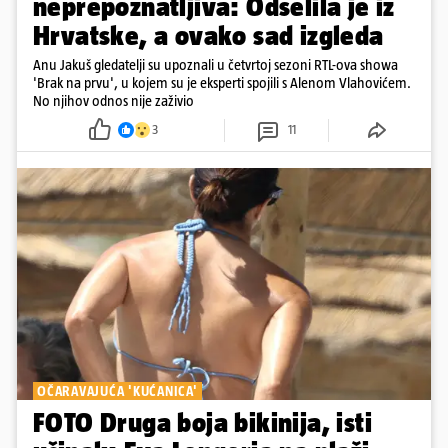
neprepoznatljiva: Odselila je iz
Hrvatske, a ovako sad izgleda
Anu Jakuš gledatelji su upoznali u četvrtoj sezoni RTL-ova showa
'Brak na prvu', u kojem su je eksperti spojili s Alenom Vlahovićem.
No njihov odnos nije zaživio
3
11
OČARAVAJUĆA 'KUĆANICA'
FOTO Druga boja bikinija, isti