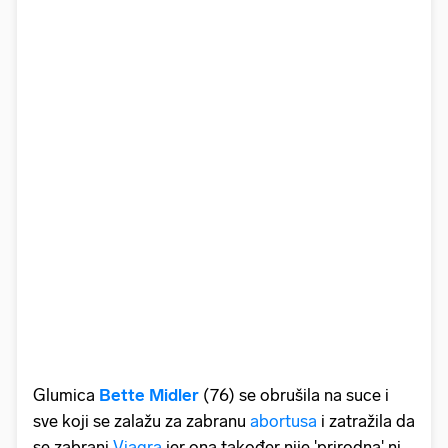
Glumica
Bette Midler
(76) se obrušila na suce i
sve koji se zalažu za zabranu
abortusa
i zatražila da
se zabrani
Viagra
jer ona također nije 'prirodna' ni