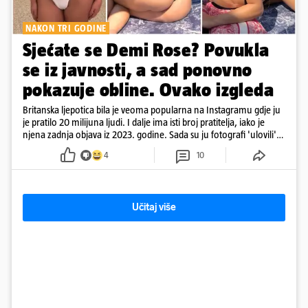
NAKON TRI GODINE
Sjećate se Demi Rose? Povukla
se iz javnosti, a sad ponovno
pokazuje obline. Ovako izgleda
Britanska ljepotica bila je veoma popularna na Instagramu gdje ju
je pratilo 20 milijuna ljudi. I dalje ima isti broj pratitelja, iako je
njena zadnja objava iz 2023. godine. Sada su ju fotografi 'ulovili'
na Ibizi
4
10
Učitaj više