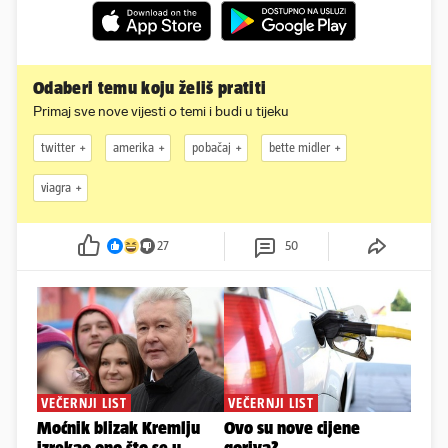
Odaberi temu koju želiš pratiti
Primaj sve nove vijesti o temi i budi u tijeku
twitter
amerika
pobačaj
bette midler
viagra
27
50