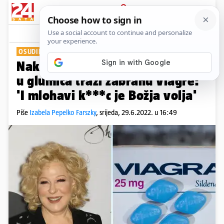
PRIJAVA
Show
Komentari
50
OSUDILA ODLUKU
Nakon zabrane pobačaja u SAD-
u glumica traži zabranu Viagre:
'I mlohavi k***c je Božja volja'
Piše
Izabela Pepelko Farszky
,
srijeda, 29.6.2022. u 16:49