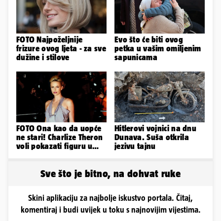
FOTO Najpoželjnije
Evo što će biti ovog
frizure ovog ljeta - za sve
petka u vašim omiljenim
dužine i stilove
sapunicama
FOTO Ona kao da uopće
Hitlerovi vojnici na dnu
ne stari! Charlize Theron
Dunava. Suša otkrila
voli pokazati figuru u
jezivu tajnu
golišavim izdanjima...
Sve što je bitno, na dohvat ruke
Skini aplikaciju za najbolje iskustvo portala. Čitaj,
komentiraj i budi uvijek u toku s najnovijim vijestima.