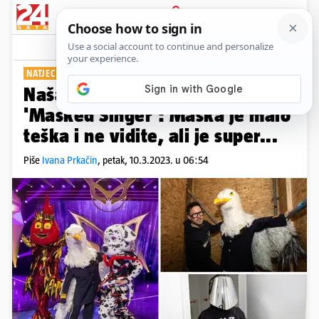
PRIJAVA
Show
Komentari
0
NATJECATELJI PRISTAJU NA ZAVJET ŠUTNJE
PLUS+
Naša novinarka bila je u showu
'Masked Singer': Maska je malo
teška i ne vidite, ali je super...
Piše
Ivana Prkačin
,
petak, 10.3.2023. u 06:54