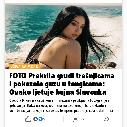
UŽIVA NA MORU
FOTO Prekrila grudi trešnjicama
i pokazala guzu u tangicama:
Ovako ljetuje bujna Slavonka
Claudia Rivier na društvenim mrežama je objavila fotografije s
ljetovanja. Kako navodi, odmara na Jadranu, i to u oskudnim
kombinacijama koje nisu ostavile njene pratitelje ravnodušnima
5
27