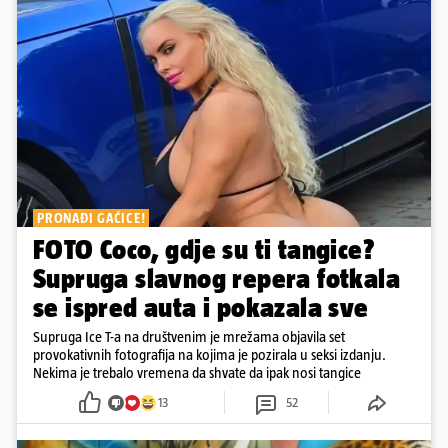
PRONAĐI GAĆICE!
FOTO Coco, gdje su ti tangice?
Supruga slavnog repera fotkala
se ispred auta i pokazala sve
Supruga Ice T-a na društvenim je mrežama objavila set
provokativnih fotografija na kojima je pozirala u seksi izdanju.
Nekima je trebalo vremena da shvate da ipak nosi tangice
13
52