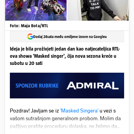
Foto: Maja Bota/RTL
Dodaj 24sata među omiljene izvore na Googleu
Ideja je bila proživjeti jedan dan kao natjecateljica RTL-
ova showa 'Masked singer', čija nova sezona kreće u
subotu u 20 sati
Pozdrav! Javljam se
iz
'Masked Singera'
u vezi s
vašom sutrašnjom generalnom probom. Molim da
pažljivo pratite proceduru dolaska, ne želimo da
itko sazna tko se krije ispod maske. Dođite na