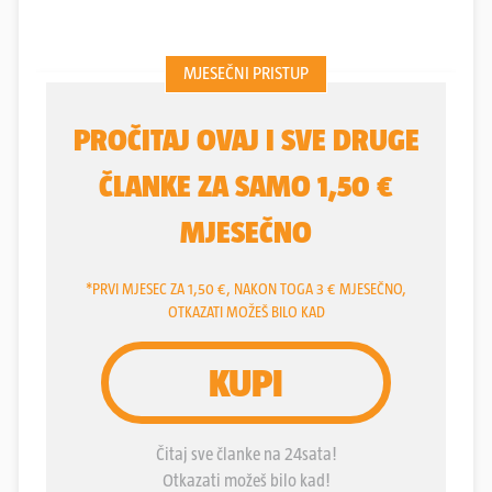
parkiralište ispred Jadran filma. Kad stignete na
lokaciju, vidjet ćete kombi zatamnjenih stakala
riječke registracije. Nemojte pričati s vozačem niti
s ikim koga sretnete po putu, glasila je poruka koju
sam dobila dan ranije.