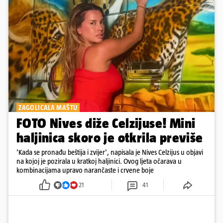
ZAGOLICALA MAŠTU
FOTO Nives diže Celzijuse! Mini
haljinica skoro je otkrila previše
'Kada se pronađu beštija i zvijer', napisala je Nives Celzijus u objavi
na kojoj je pozirala u kratkoj haljinici. Ovog ljeta očarava u
kombinacijama upravo narančaste i crvene boje
21
41