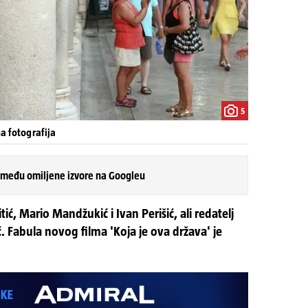
5
na fotografija
 među omiljene izvore na Googleu
ć, Mario Mandžukić i Ivan Perišić, ali redatelj
eč. Fabula novog filma 'Koja je ova država' je