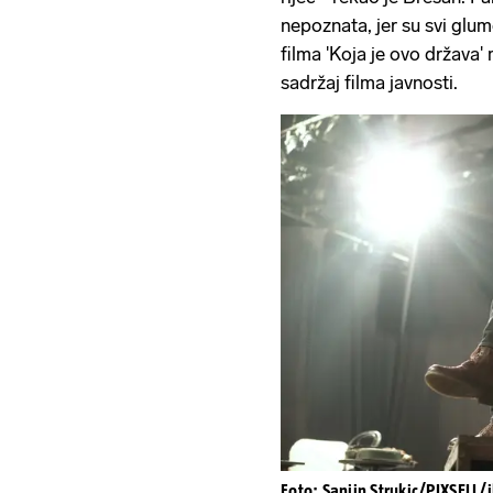
nepoznata, jer su svi glum
filma 'Koja je ovo država' 
sadržaj filma javnosti.
Foto: Sanjin Strukic/PIXSELL/i