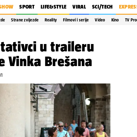
SHOW
SPORT
LIFE&STYLE
VIRAL
SCI/TECH
EXPRES
zde
Strane zvijezde
Reality
Filmovi i serije
Video
Kino
TV Pr
ativci u traileru
e Vinka Brešana
31