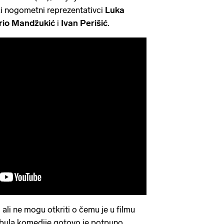
ki nogometni reprezentativci
Luka
io Mandžukić
i
Ivan Perišić
.
, ali ne mogu otkriti o čemu je u filmu
Fabula komedije gotovo je potpuno