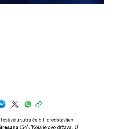
estivalu sutra će biti predstavljen
 Brešana
(54), 'Koja je ovo država'. U