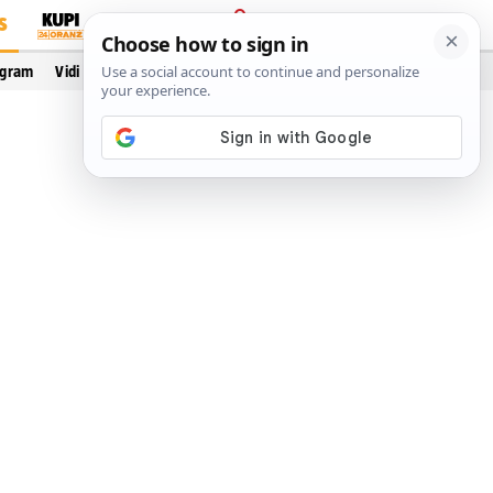
S
PRIJAVA
ogram
Vidi još…