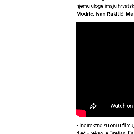
njemu uloge imaju hrvats
Modrić
,
Ivan Rakitić
,
Mar
- Indirektno su oni u filmu
riječ - rekao je Brešan. 