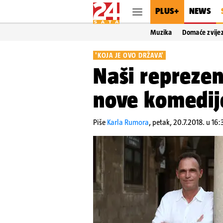
PLUS+
NEWS
Muzika
Domaće zvije
'KOJA JE OVO DRŽAVA'
Naši reprezent
nove komedij
Piše
Karla Rumora
,
petak, 20.7.2018. u 16: