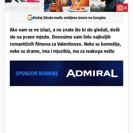
8
Dodaj 24sata među omiljene izvore na Googleu
Ako vam se ne izlazi, a ne znate što bi ste gledali, došli
ste na pravo mjesto. Donosimo vam listu najboljih
romantičnih filmova za Valentinovo. Neke su komedije,
neke su drame, ima i mjuzikla, ma za svakoga nešto