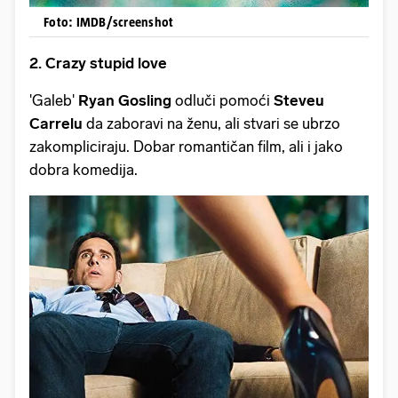
Foto: IMDB/screenshot
2. Crazy stupid love
'Galeb'
Ryan Gosling
odluči pomoći
Steveu
Carrelu
da zaboravi na ženu, ali stvari se ubrzo
zakompliciraju. Dobar romantičan film, ali i jako
dobra komedija.