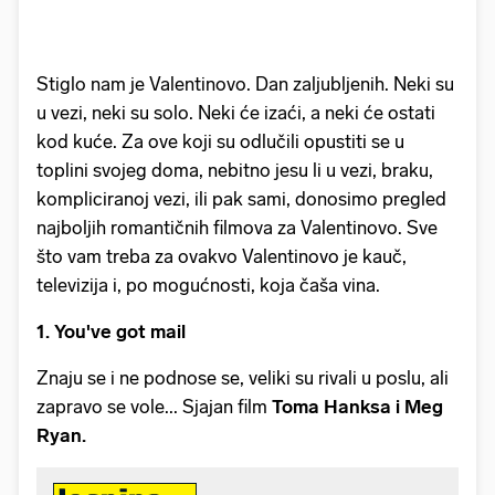
Stiglo nam je Valentinovo. Dan zaljubljenih. Neki su
u vezi, neki su solo. Neki će izaći, a neki će ostati
kod kuće. Za ove koji su odlučili opustiti se u
toplini svojeg doma, nebitno jesu li u vezi, braku,
kompliciranoj vezi, ili pak sami, donosimo pregled
najboljih romantičnih filmova za Valentinovo. Sve
što vam treba za ovakvo Valentinovo je kauč,
televizija i, po mogućnosti, koja čaša vina.
1. You've got mail
Znaju se i ne podnose se, veliki su rivali u poslu, ali
zapravo se vole... Sjajan film
Toma Hanksa i Meg
Ryan.