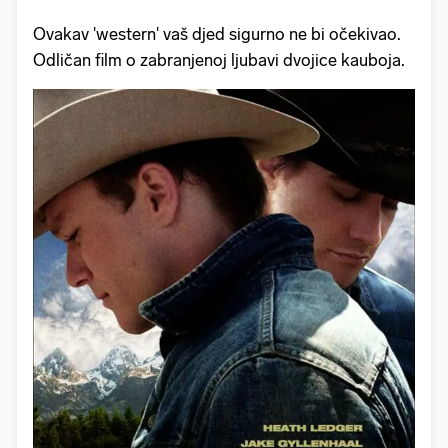
Ovakav 'western' vaš djed sigurno ne bi očekivao.
Odličan film o zabranjenoj ljubavi dvojice kauboja.