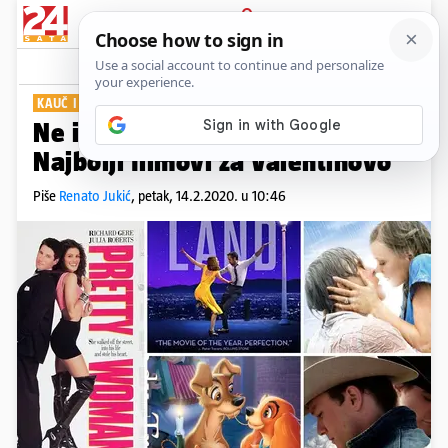
PRIJAVA
Show
Komentari
4
KAUČ I TELEVIZIJA
Ne izlazi vam se? Nema veze:
Najbolji filmovi za Valentinovo
Piše
Renato Jukić
,
petak, 14.2.2020. u 10:46