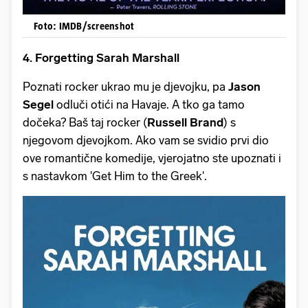
Foto: IMDB/screenshot
4. Forgetting Sarah Marshall
Poznati rocker ukrao mu je djevojku, pa
Jason
Segel
odluči otići na Havaje. A tko ga tamo
dočeka? Baš taj rocker (
Russell Brand
) s
njegovom djevojkom. Ako vam se svidio prvi dio
ove romantične komedije, vjerojatno ste upoznati i
s nastavkom 'Get Him to the Greek'.