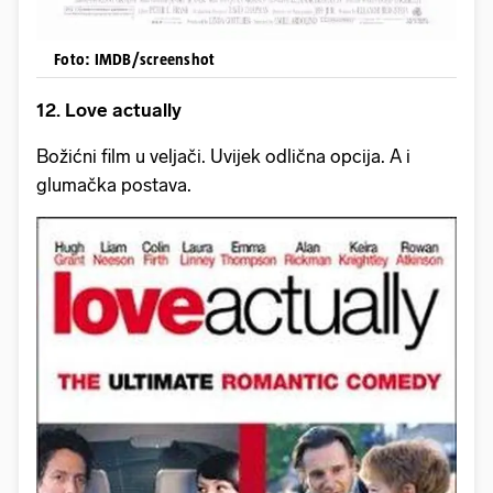
Foto: IMDB/screenshot
12. Love actually
Božićni film u veljači. Uvijek odlična opcija. A i
glumačka postava.