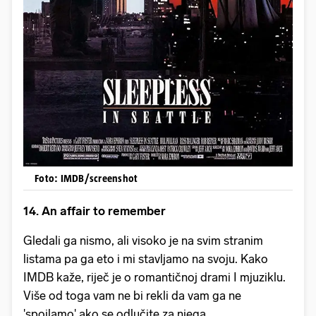
Foto: IMDB/screenshot
14. An affair to remember
Gledali ga nismo, ali visoko je na svim stranim
listama pa ga eto i mi stavljamo na svoju. Kako
IMDB kaže, riječ je o romantičnoj drami I mjuziklu.
Više od toga vam ne bi rekli da vam ga ne
'spojlamo' ako se odlučite za njega.