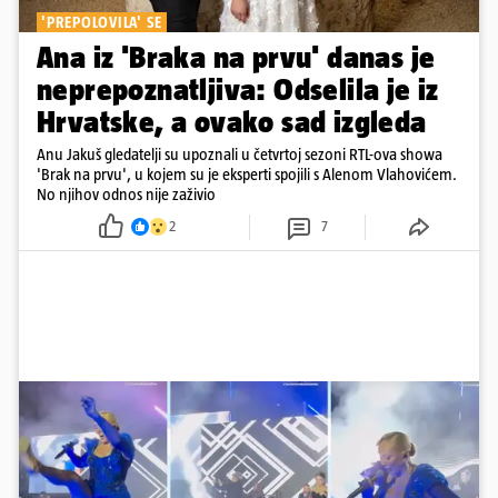
'PREPOLOVILA' SE
Ana iz 'Braka na prvu' danas je
neprepoznatljiva: Odselila je iz
Hrvatske, a ovako sad izgleda
Anu Jakuš gledatelji su upoznali u četvrtoj sezoni RTL-ova showa
'Brak na prvu', u kojem su je eksperti spojili s Alenom Vlahovićem.
No njihov odnos nije zaživio
2
7