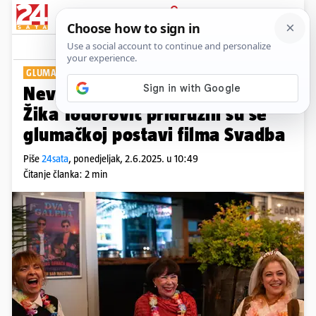
PRIJAVA
Show
Komentari
1
GLUMAČKE LEGENDE
Nevjerojatna čast! Seka Sablić i
Žika Todorović pridružili su se
glumačkoj postavi filma Svadba
Piše
24sata
,
ponedjeljak, 2.6.2025. u 10:49
Čitanje članka: 2 min