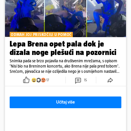
ODMAH JOJ PRISKOČILI U POMOĆ
Lepa Brena opet pala dok je
dizala noge plešući na pozornici
Snimka pada se brzo pojavila na društvenim mrežama, s opisom
'Nisi bio na Breninom koncertu, ako Brena nije pala pred tobom'.
Srećom, pjevačica se nije ozlijedila nego je s osmijehom nastavila
pjevati
17
15
Učitaj više