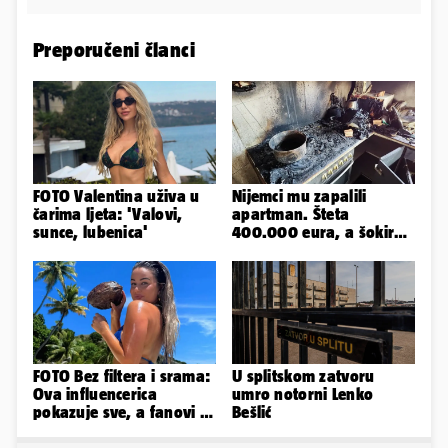
Preporučeni članci
FOTO Valentina uživa u
Nijemci mu zapalili
čarima ljeta: 'Valovi,
apartman. Šteta
sunce, lubenica'
400.000 eura, a šokirao
ga mail od Bookinga
FOTO Bez filtera i srama:
U splitskom zatvoru
Ova influencerica
umro notorni Lenko
pokazuje sve, a fanovi je
Bešlić
naprosto obožavaju!