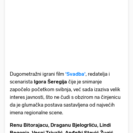
Dugometražni igrani film
'Svadba'
, redatelja i
scenarista
Igora Šeregija
čije je snimanje
započelo početkom svibnja, već sada izaziva velik
interes javnosti, što ne čudi s obzirom na činjenicu
da je glumačka postava sastavljena od najvećih
imena regionalne scene.
Renu Bitorajacu, Draganu Bjelogrliću, Lindi
Begonja, Vesni Trivalić, Anđelki Stević Žugić,