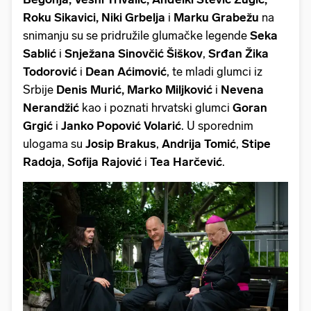
Roku Sikavici, Niki Grbelja
i
Marku
Grabežu
na
snimanju su se pridružile glumačke legende
Seka
Sablić
i
Snježana Sinovčić Šiškov
,
Srđan Žika
Todorović
i
Dean Aćimović
, te mladi glumci iz
Srbije
Denis Murić, Marko Miljković
i
Nevena
Nerandžić
kao i poznati hrvatski glumci
Goran
Grgić
i
Janko Popović Volarić
. U sporednim
ulogama su
Josip Brakus
,
Andrija Tomić
,
Stipe
Radoja
,
Sofija Rajović
i
Tea Harčević
.