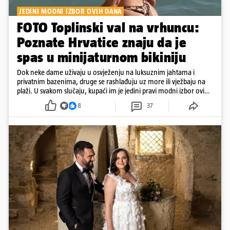
JEDINI MODNI IZBOR OVIH DANA
FOTO Toplinski val na vrhuncu:
Poznate Hrvatice znaju da je
spas u minijaturnom bikiniju
Dok neke dame uživaju u osvježenju na luksuznim jahtama i
privatnim bazenima, druge se rashlađuju uz more ili vježbaju na
plaži. U svakom slučaju, kupaći im je jedini pravi modni izbor ovih
dana
8
37