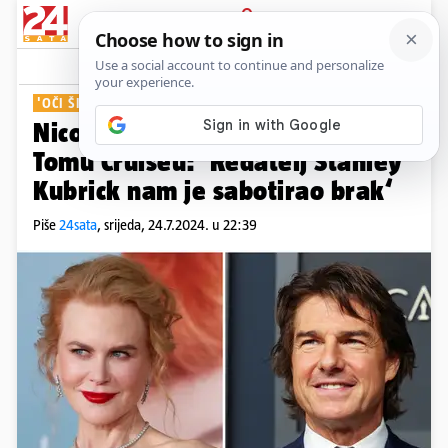
PRIJAVA
Show
Komentari
2
'OČI ŠIROM ZATVORENE'
Nicole Kidman o bivšem mužu
Tomu Cruiseu: 'Redatelj Stanley
Kubrick nam je sabotirao brak‘
Piše
24sata
,
srijeda, 24.7.2024. u 22:39