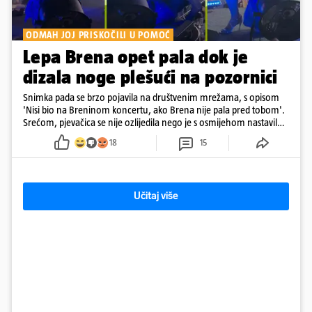
ODMAH JOJ PRISKOČILI U POMOĆ
Lepa Brena opet pala dok je
dizala noge plešući na pozornici
Snimka pada se brzo pojavila na društvenim mrežama, s opisom
'Nisi bio na Breninom koncertu, ako Brena nije pala pred tobom'.
Srećom, pjevačica se nije ozlijedila nego je s osmijehom nastavila
pjevati
18
15
Učitaj više