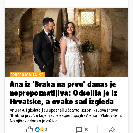
'PREPOLOVILA' SE
Ana iz 'Braka na prvu' danas je
neprepoznatljiva: Odselila je iz
Hrvatske, a ovako sad izgleda
Anu Jakuš gledatelji su upoznali u četvrtoj sezoni RTL-ova showa
'Brak na prvu', u kojem su je eksperti spojili s Alenom Vlahovićem.
No njihov odnos nije zaživio
3
10