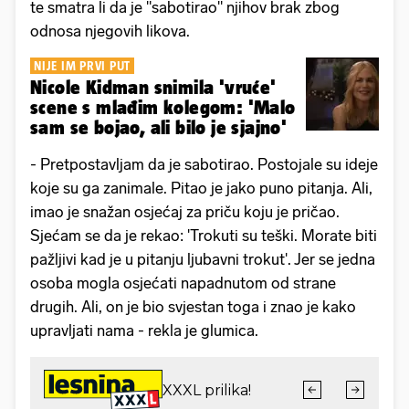
te smatra li da je "sabotirao" njihov brak zbog
odnosa njegovih likova.
NIJE IM PRVI PUT
Nicole Kidman snimila 'vruće'
scene s mlađim kolegom: 'Malo
sam se bojao, ali bilo je sjajno'
- Pretpostavljam da je sabotirao. Postojale su ideje
koje su ga zanimale. Pitao je jako puno pitanja. Ali,
imao je snažan osjećaj za priču koju je pričao.
Sjećam se da je rekao: 'Trokuti su teški. Morate biti
pažljivi kad je u pitanju ljubavni trokut'. Jer se jedna
osoba mogla osjećati napadnutom od strane
drugih. Ali, on je bio svjestan toga i znao je kako
upravljati nama - rekla je glumica.