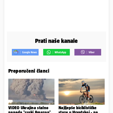
Prati naše kanale
Preporučeni članci
VIDEO Ukrajina stalno
Najljepše biciklističke
napada 'ruski Amazon'.
staze u Hrvatskoj - na