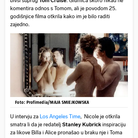
bivši suprug
Tom Cruise
. Glumica skoro nikad ne
komentira odnos s Tomom, ali je povodom 25.
godišnjice filma otkrila kako im je bilo raditi
zajedno.
Foto: Profimedia/MAJA SMIEJKOWSKA
U intervju za
Los Angeles Time
, Nicole je otkrila
smatra li da je redatelj
Stanley Kubrick
inspiraciju
za likove Billa i Alice pronašao u braku nje i Toma