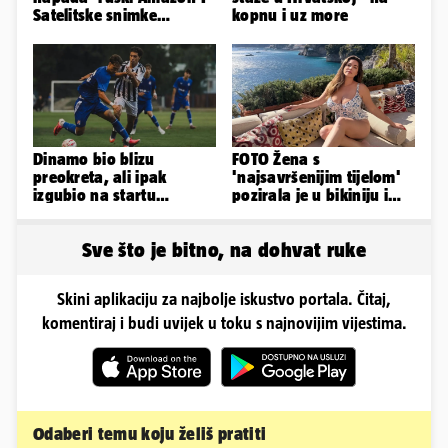
Satelitske snimke
kopnu i uz more
pokazale što se događa
Dinamo bio blizu
FOTO Žena s
preokreta, ali ipak
'najsavršenijim tijelom'
izgubio na startu
pozirala je u bikiniju i
Ramljaka
pokazala svoje bujne
obline...
Sve što je bitno, na dohvat ruke
Skini aplikaciju za najbolje iskustvo portala. Čitaj,
komentiraj i budi uvijek u toku s najnovijim vijestima.
Odaberi temu koju želiš pratiti