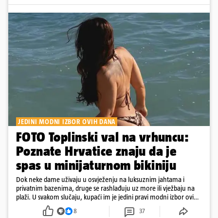
JEDINI MODNI IZBOR OVIH DANA
FOTO Toplinski val na vrhuncu:
Poznate Hrvatice znaju da je
spas u minijaturnom bikiniju
Dok neke dame uživaju u osvježenju na luksuznim jahtama i
privatnim bazenima, druge se rashlađuju uz more ili vježbaju na
plaži. U svakom slučaju, kupaći im je jedini pravi modni izbor ovih
dana
8
37