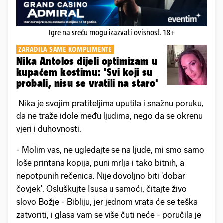
Igre na sreću mogu izazvati ovisnost. 18+
ZARADILA SAME KOMPLIMENTE
Nika Antolos dijeli optimizam u
kupaćem kostimu: 'Svi koji su
probali, nisu se vratili na staro'
Nika je svojim pratiteljima uputila i snažnu poruku,
da ne traže idole među ljudima, nego da se okrenu
vjeri i duhovnosti.
- Molim vas, ne ugledajte se na ljude, mi smo samo
loše printana kopija, puni mrlja i tako bitnih, a
nepotpunih rečenica. Nije dovoljno biti 'dobar
čovjek'. Osluškujte Isusa u samoći, čitajte živo
slovo Božje - Bibliju, jer jednom vrata će se teška
zatvoriti, i glasa vam se više čuti neće - poručila je