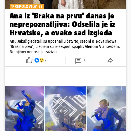
'PREPOLOVILA' SE
Ana iz 'Braka na prvu' danas je
neprepoznatljiva: Odselila je iz
Hrvatske, a ovako sad izgleda
Anu Jakuš gledatelji su upoznali u četvrtoj sezoni RTL-ova showa
'Brak na prvu', u kojem su je eksperti spojili s Alenom Vlahovićem.
No njihov odnos nije zaživio
2
6