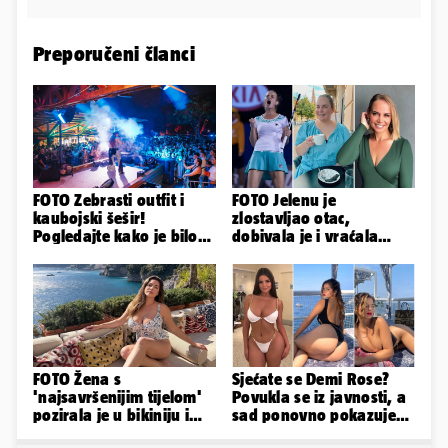
Preporučeni članci
FOTO Zebrasti outfit i
FOTO Jelenu je
kaubojski šešir!
zlostavljao otac,
Pogledajte kako je bilo
dobivala je i vraćala
na nastupu Senidah u
kilograme: 'Brutalno me
Vodicama
tukao šakama'
FOTO Žena s
Sjećate se Demi Rose?
'najsavršenijim tijelom'
Povukla se iz javnosti, a
pozirala je u bikiniju i
sad ponovno pokazuje
pokazala svoje bujne
obline. Ovako izgleda