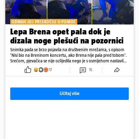
ODMAH JOJ PRISKOČILI U POMOĆ
Lepa Brena opet pala dok je
dizala noge plešući na pozornici
Snimka pada se brzo pojavila na društvenim mrežama, s opisom
'Nisi bio na Breninom koncertu, ako Brena nije pala pred tobom'.
Srećom, pjevačica se nije ozlijedila nego je s osmijehom nastavila
pjevati
17
15
Učitaj više