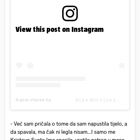
View this post on Instagram
A post shared by ⠀⠀⠀⠀⠀⠀⠀𝙽𝚒𝚔𝚊 𝙰𝚗𝚝𝚘𝚕𝚘𝚜 (@____nika_antolos____)
- Već sam pričala o tome da sam napustila tijelo, a
da spavala, ma čak ni legla nisam...I samo me
Kristovo Sveto Ime spasilo, vratilo natrag u meso.