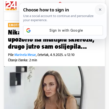
PRIJAVA
Show
Komentari
14
EMOTIVNA ISPOVIJEST
Nika Antolos: Kao da me Bog
upozorio na multiplu sklerozu,
drugo jutro sam oslijepila...
Piše
Marinela Mesar
,
četvrtak, 4.9.2025. u 12:10
Čitanje članka: 2 min