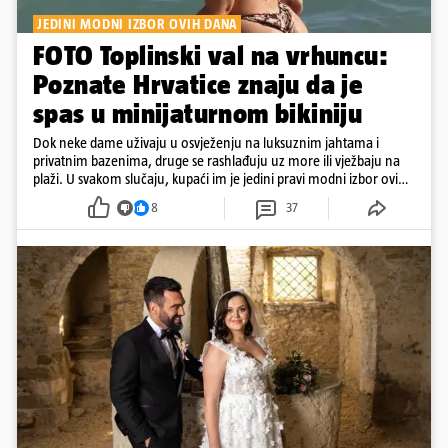
JEDINI MODNI IZBOR OVIH DANA
FOTO Toplinski val na vrhuncu:
Poznate Hrvatice znaju da je
spas u minijaturnom bikiniju
Dok neke dame uživaju u osvježenju na luksuznim jahtama i
privatnim bazenima, druge se rashlađuju uz more ili vježbaju na
plaži. U svakom slučaju, kupaći im je jedini pravi modni izbor ovih
dana
8
37