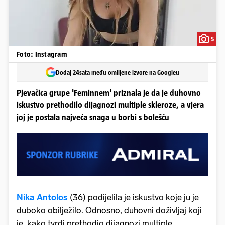
5
Foto: Instagram
Dodaj 24sata među omiljene izvore na Googleu
Pjevačica grupe 'Feminnem' priznala je da je duhovno
iskustvo prethodilo dijagnozi multiple skleroze, a vjera
joj je postala najveća snaga u borbi s bolešću
Nika Antolos
(36) podijelila je iskustvo koje ju je
duboko obilježilo. Odnosno, duhovni doživljaj koji
je, kako tvrdi prethodio dijagnozi multiple