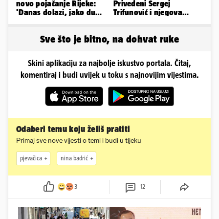
novo pojačanje Rijeke:
Privedeni Sergej
'Danas dolazi, jako dugo
Trifunović i njegova
smo ga skautirali'
supruga, izazvali su
incident
Sve što je bitno, na dohvat ruke
Skini aplikaciju za najbolje iskustvo portala. Čitaj,
komentiraj i budi uvijek u toku s najnovijim vijestima.
Odaberi temu koju želiš pratiti
Primaj sve nove vijesti o temi i budi u tijeku
pjevačica
nina badrić
3
12