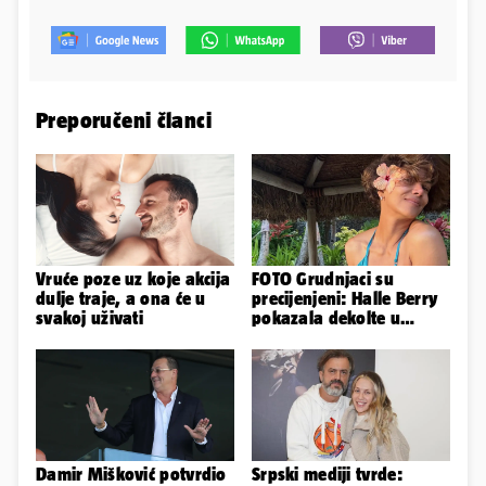
Preporučeni članci
Vruće poze uz koje akcija
FOTO Grudnjaci su
dulje traje, a ona će u
precijenjeni: Halle Berry
svakoj uživati
pokazala dekolte u
zavodljivoj satenskoj
haljinici
Damir Mišković potvrdio
Srpski mediji tvrde: