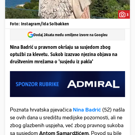
3
Foto: Instagram/Ida Solbakken
Dodaj 24sata među omiljene izvore na Googleu
Nina Badrić u pravnom okršaju sa susjedom zbog
optužbi za klevetu. Sukob izazvao njezina objava na
društvenim mrežama o 'susjedu iz pakla'
Poznata hrvatska pjevačica
Nina Badrić
(52) našla
se ovih dana u središtu medijske pozornosti, ali ne
zbog glazbenih uspjeha, već zbog pravnog sukoba
sa susjedom
Antom Samardžićem
. Povod su bile