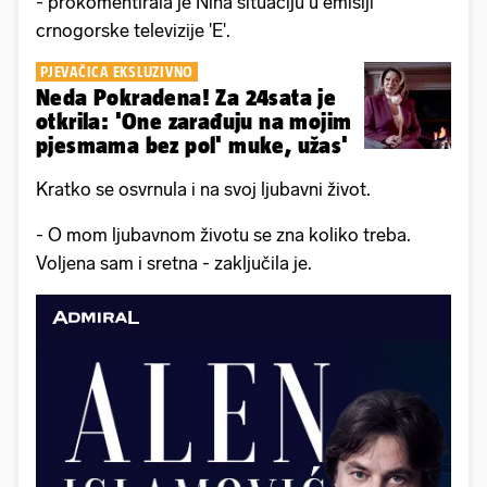
- prokomentirala je Nina situaciju u emisiji
crnogorske televizije 'E'.
PJEVAČICA EKSLUZIVNO
Neda Pokradena! Za 24sata je
otkrila: 'One zarađuju na mojim
pjesmama bez pol' muke, užas'
Kratko se osvrnula i na svoj ljubavni život.
- O mom ljubavnom životu se zna koliko treba.
Voljena sam i sretna - zaključila je.