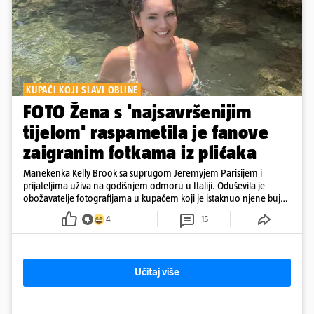
KUPAĆI KOJI SLAVI OBLINE
FOTO Žena s 'najsavršenijim
tijelom' raspametila je fanove
zaigranim fotkama iz plićaka
Manekenka Kelly Brook sa suprugom Jeremyjem Parisijem i
prijateljima uživa na godišnjem odmoru u Italiji. Oduševila je
obožavatelje fotografijama u kupaćem koji je istaknuo njene bujne
obline
4
15
Učitaj više