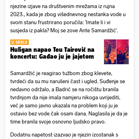
njezine izjave na društvenim mrežama iz rujna
2023., kada je zbog višednevnog nestanka vode u
svom stanu frustrirano poručila: 'Imate li i vi
susjeda iz pakla? Moj se zove Ante Samardžić'.
U SRBIJI
Huligan napao Teu Tairović na
koncertu: Gađao ju je jajetom
Samardžić je reagirao tužbom zbog klevete,
tvrdeći da su mu narušeni čast i ugled. Suđenje se
nedavno održalo, a Badrić se na ročištu branila
tvrdnjom da nije imala namjeru nikoga uvrijediti,
već je samo javno ukazala na problem koji ju je
ostavio bez vode čak osam dana. Naglasila je da je
time branila svoje osnovno ljudsko pravo.
Dodatnu napetost izazvao je njezin izostanak s