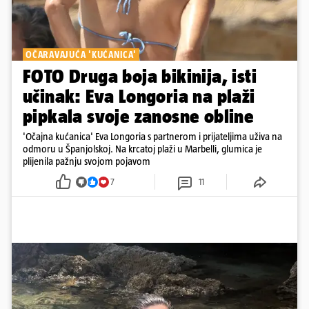
OČARAVAJUĆA 'KUĆANICA'
FOTO Druga boja bikinija, isti
učinak: Eva Longoria na plaži
pipkala svoje zanosne obline
'Očajna kućanica' Eva Longoria s partnerom i prijateljima uživa na
odmoru u Španjolskoj. Na krcatoj plaži u Marbelli, glumica je
plijenila pažnju svojom pojavom
7
11