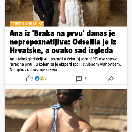
'PREPOLOVILA' SE
Ana iz 'Braka na prvu' danas je
neprepoznatljiva: Odselila je iz
Hrvatske, a ovako sad izgleda
Anu Jakuš gledatelji su upoznali u četvrtoj sezoni RTL-ova showa
'Brak na prvu', u kojem su je eksperti spojili s Alenom Vlahovićem.
No njihov odnos nije zaživio
3
11