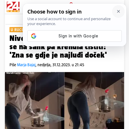
PRIJAVA
Show
Komentari
11
U RUCI DRŽALA PIĆE
Nives uzela krpu u ruke, popela
se na šank pa krenula čistiti:
'Zna se gdje je najluđi doček'
Piše
Marja Bajaj
,
nedjelja, 31.12.2023. u 21:45