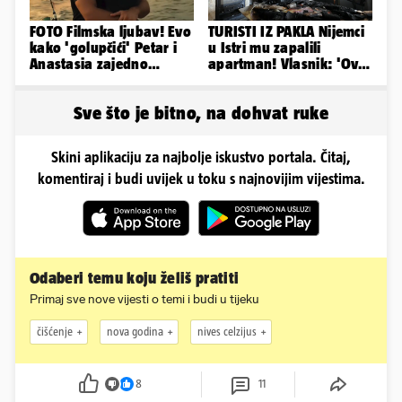
FOTO Filmska ljubav! Evo
TURISTI IZ PAKLA Nijemci
kako 'golupčići' Petar i
u Istri mu zapalili
Anastasia zajedno
apartman! Vlasnik: 'Ovo
provode ljetne dane
je danas postala tortura'
Sve što je bitno, na dohvat ruke
Skini aplikaciju za najbolje iskustvo portala. Čitaj,
komentiraj i budi uvijek u toku s najnovijim vijestima.
Odaberi temu koju želiš pratiti
Primaj sve nove vijesti o temi i budi u tijeku
čišćenje
nova godina
nives celzijus
8
11