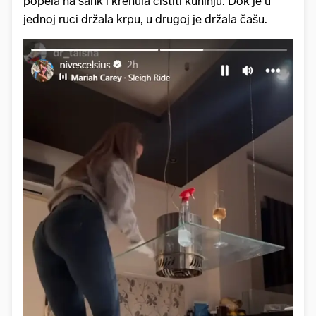
popela na šank i krenula čistiti kuhinju. Dok je u
jednoj ruci držala krpu, u drugoj je držala čašu.