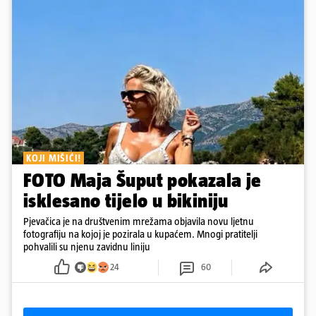
KOJI MIŠIĆI!
FOTO Maja Šuput pokazala je
isklesano tijelo u bikiniju
Pjevačica je na društvenim mrežama objavila novu ljetnu
fotografiju na kojoj je pozirala u kupaćem. Mnogi pratitelji
pohvalili su njenu zavidnu liniju
24
60