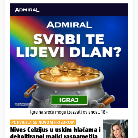
Igre na sreću mogu izazvati ovisnost. 18+
POHVALILA SE NOVOM FRIZUROM
Nives Celzijus u uskim hlačama i
dekoltiranoj majici raspametila