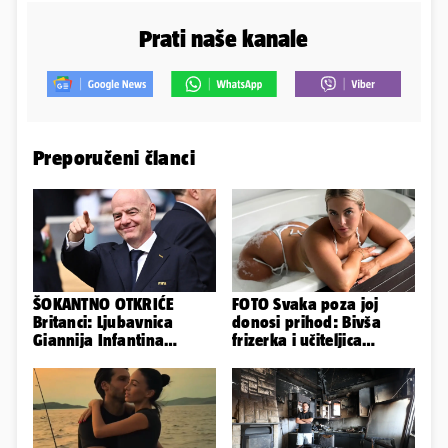
Prati naše kanale
Preporučeni članci
ŠOKANTNO OTKRIĆE
FOTO Svaka poza joj
Britanci: Ljubavnica
donosi prihod: Bivša
Giannija Infantina
frizerka i učiteljica
isplaćena je novcem
oblinama je zapalila
Uefe!?
Instagram