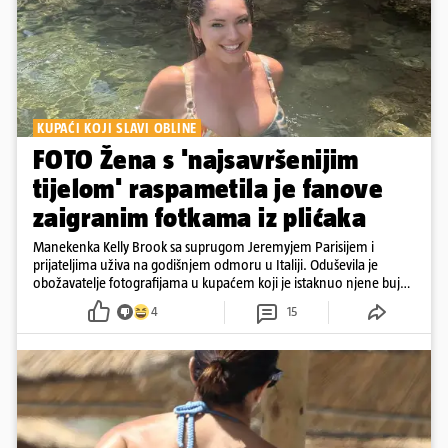
KUPAĆI KOJI SLAVI OBLINE
FOTO Žena s 'najsavršenijim
tijelom' raspametila je fanove
zaigranim fotkama iz plićaka
Manekenka Kelly Brook sa suprugom Jeremyjem Parisijem i
prijateljima uživa na godišnjem odmoru u Italiji. Oduševila je
obožavatelje fotografijama u kupaćem koji je istaknuo njene bujne
obline
4
15