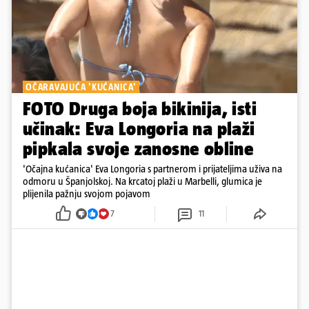
OČARAVAJUĆA 'KUĆANICA'
FOTO Druga boja bikinija, isti
učinak: Eva Longoria na plaži
pipkala svoje zanosne obline
'Očajna kućanica' Eva Longoria s partnerom i prijateljima uživa na
odmoru u Španjolskoj. Na krcatoj plaži u Marbelli, glumica je
plijenila pažnju svojom pojavom
7
11