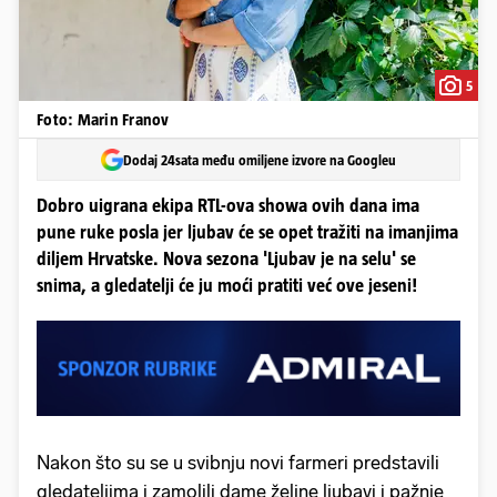
5
Foto: Marin Franov
Dodaj 24sata među omiljene izvore na Googleu
Dobro uigrana ekipa RTL-ova showa ovih dana ima
pune ruke posla jer ljubav će se opet tražiti na imanjima
diljem Hrvatske. Nova sezona 'Ljubav je na selu' se
snima, a gledatelji će ju moći pratiti već ove jeseni!
Nakon što su se u svibnju novi farmeri predstavili
gledateljima i zamolili dame željne ljubavi i pažnje