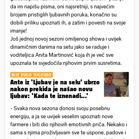
da im napišu pisma, oni najsretniji, s najvećim
brojem pristiglih ljubavnih poruka, konačno su
dobili priliku upoznati ih, a zatim i povesti na svoje
imanje!
Još jednoj novoj sezoni omiljenog showa i uvijek
dinamičnim danima na setu jako se raduje i
voditeljica Anita Martinović koja ih je već sve
upoznala te svjedočila njihovim prvim susretima.
NIJE DUGO TUGOVAO
Ante iz 'Ljubav je na selu' ubrzo
nakon prekida je našao novu
ljubav: 'Kada te iznenadi...'
- Svaka nova sezona donosi svoju posebnu
energiju, a ja se uvijek veselim upoznati nove
farmere i biti dio njihovih emotivnih priča. Nekako i
sama s njima proživljavam sve te uspone, padove i