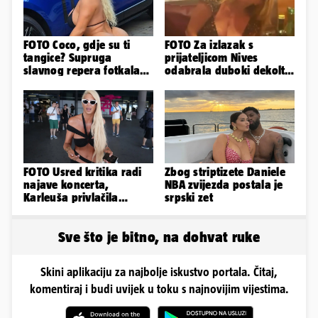
FOTO Coco, gdje su ti
FOTO Za izlazak s
tangice? Supruga
prijateljicom Nives
slavnog repera fotkala
odabrala duboki dekolte
se ispred auta i pokazala
koji joj je istaknuo bujne
sve
adute
FOTO Usred kritika radi
Zbog striptizete Daniele
najave koncerta,
NBA zvijezda postala je
Karleuša privlačila
srpski zet
mnoge poglede na
aerodromu
Sve što je bitno, na dohvat ruke
Skini aplikaciju za najbolje iskustvo portala. Čitaj,
komentiraj i budi uvijek u toku s najnovijim vijestima.