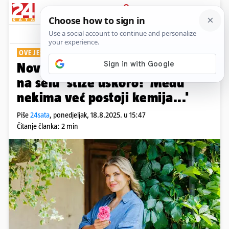
PRIJAVA
Show
Komentari
5
OVE JESENI NA RTL-U
Nova sezona showa 'Ljubav je
na selu' stiže uskoro! 'Među
nekima već postoji kemija...'
Piše
24sata
,
ponedjeljak, 18.8.2025. u 15:47
Čitanje članka: 2 min