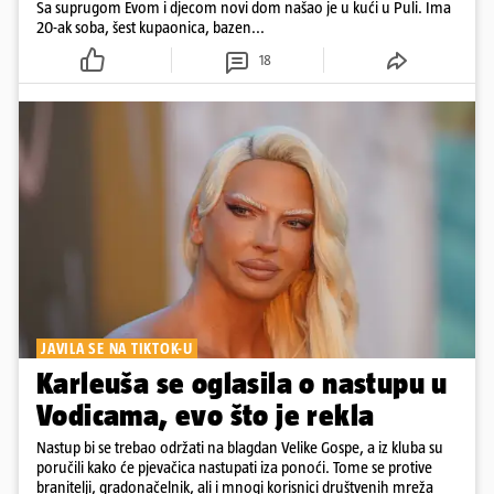
Sa suprugom Evom i djecom novi dom našao je u kući u Puli. Ima
20-ak soba, šest kupaonica, bazen...
18
JAVILA SE NA TIKTOK-U
Karleuša se oglasila o nastupu u
Vodicama, evo što je rekla
Nastup bi se trebao održati na blagdan Velike Gospe, a iz kluba su
poručili kako će pjevačica nastupati iza ponoći. Tome se protive
branitelji, gradonačelnik, ali i mnogi korisnici društvenih mreža