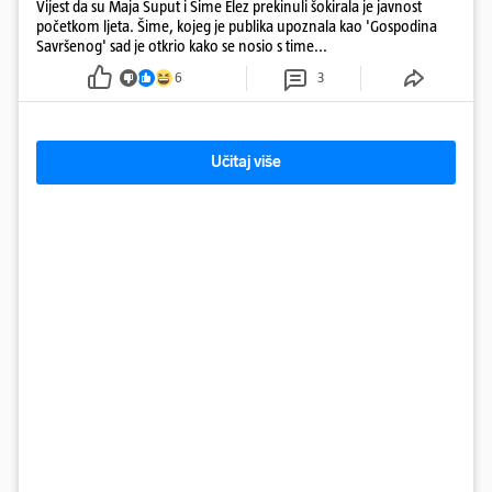
Vijest da su Maja Šuput i Šime Elez prekinuli šokirala je javnost
početkom ljeta. Šime, kojeg je publika upoznala kao 'Gospodina
Savršenog' sad je otkrio kako se nosio s time...
6
3
Učitaj više