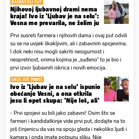
RASKRSTILI SU?
Njihovoj ljubavnoj drami nema
kraja! Ivo iz 'Ljubav je na selu':
Vesna me prevarila, ne želim ju
Prvi susreti farmera i njihovih dama i ovaj put odvili
su se na uvijek škakljivim, ali i zabavnim spojevima.
I dok neki nisu mogli sakriti nesigurnost i
nespretnost, onima kojima je „suđeno“ to je bio i
prvi izvor ljubavnih iskrica i novih emocija.
SRCE JOŠ PAMTI
Ivo iz 'Ljubav je na selu' ispunio
obećanje Vesni, a ona otkrila
jesu li opet skupa: 'Nije loš, ali'
- Prvi spojevi su bili jako zabavni! Osim što se
farmeri i kandidatkinje vide prvi put, dodajte na to
još činjenicu da vas na spoju gleda i nekoliko ljudi i
kamera i onda imate potpunu sliku. Nije