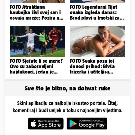
FOTO Atraktivna
FOTO Legendarni Tijat
kaubojka živi svoj san i
ovako izgleda danas:
osvaja mreže: Pozira na
Brod plovi u Imotski za
konjima, nastupa na
samo 20.000 eura
rodeu...
FOTO Sjećate li se mene?
FOTO Svaka poza joj
Ovo su zaboravljeni
donosi prihod: Bivša
hajdukovci, jedan je
frizerka i učiteljica
napuhao 3,3 promila...
oblinama je zapalila
Instagram
Sve što je bitno, na dohvat ruke
Skini aplikaciju za najbolje iskustvo portala. Čitaj,
komentiraj i budi uvijek u toku s najnovijim vijestima.