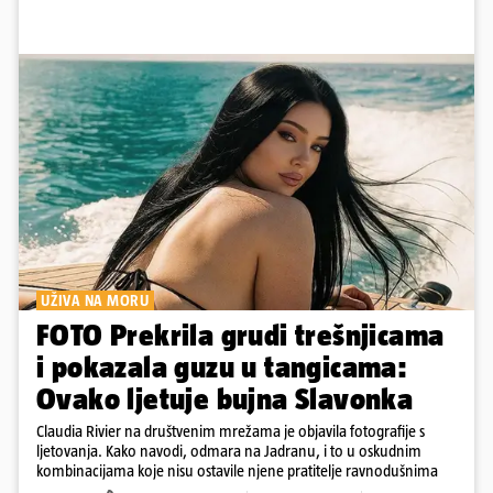
UŽIVA NA MORU
FOTO Prekrila grudi trešnjicama
i pokazala guzu u tangicama:
Ovako ljetuje bujna Slavonka
Claudia Rivier na društvenim mrežama je objavila fotografije s
ljetovanja. Kako navodi, odmara na Jadranu, i to u oskudnim
kombinacijama koje nisu ostavile njene pratitelje ravnodušnima