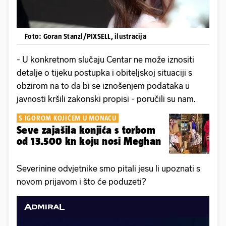
Foto: Goran Stanzl/PIXSELL, ilustracija
- U konkretnom slučaju Centar ne može iznositi
detalje o tijeku postupka i obiteljskoj situaciji s
obzirom na to da bi se iznošenjem podataka u
javnosti kršili zakonski propisi - poručili su nam.
S IGOROM KOJIĆEM U MONACU
Seve zajašila konjića s torbom
od 13.500 kn koju nosi Meghan
Severinine odvjetnike smo pitali jesu li upoznati s
novom prijavom i što će poduzeti?