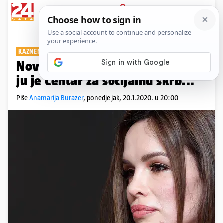
PRIJAVA
Show
Komentari
185
KAZNENA PRIJAVA
Nove nevolje za Sevu: Prijavio
ju je Centar za socijalnu skrb...
Piše
Anamarija Burazer
,
ponedjeljak, 20.1.2020. u 20:00