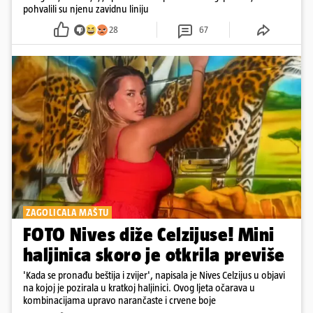
pohvalili su njenu zavidnu liniju
28
67
ZAGOLICALA MAŠTU
FOTO Nives diže Celzijuse! Mini
haljinica skoro je otkrila previše
'Kada se pronađu beštija i zvijer', napisala je Nives Celzijus u objavi
na kojoj je pozirala u kratkoj haljinici. Ovog ljeta očarava u
kombinacijama upravo narančaste i crvene boje