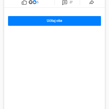
5
27
Učitaj više