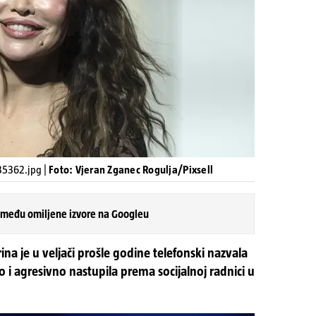
35362.jpg |
Foto: Vjeran Zganec Rogulja/Pixsell
 među omiljene izvore na Googleu
a je u veljači prošle godine telefonski nazvala
o i agresivno nastupila prema socijalnoj radnici u