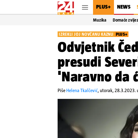
PLUS+
NEWS
Muzika
Domaće zvije
IZREKLI JOJ NOVČANU KAZNU
PLUS+
Odvjetnik Če
presudi Sever
'Naravno da ć
Piše
Helena Tkalčević
,
utorak, 28.3.2023. 