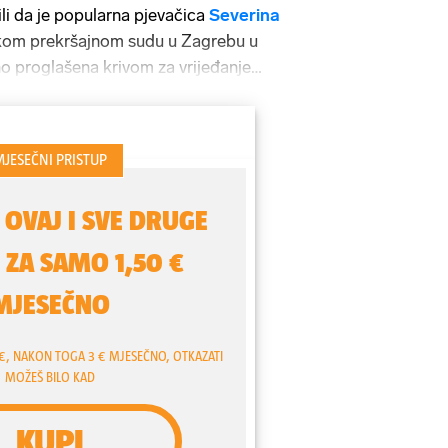
li da je popularna pjevačica
Severina
kom prekršajnom sudu u Zagrebu u
 proglašena krivom za vrijeđanje
je izrečena novčana kazna za komentar
edu Prodanovića
, koji ju je zastupao u