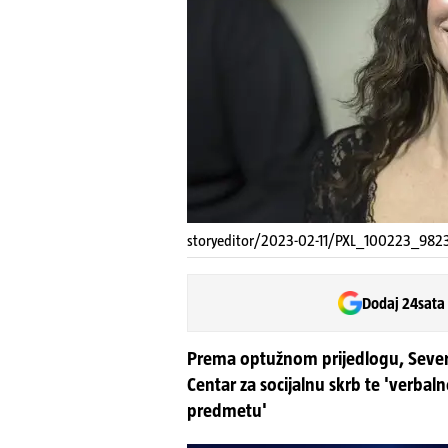
storyeditor/2023-02-11/PXL_100223_982
Dodaj 24sata
Prema optužnom prijedlogu, Severin
Centar za socijalnu skrb te 'verbaln
predmetu'