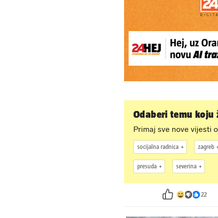
Odaberi temu koju ž
Primaj sve nove vijesti o
socijalna radnica
zagreb
presuda
severina
22