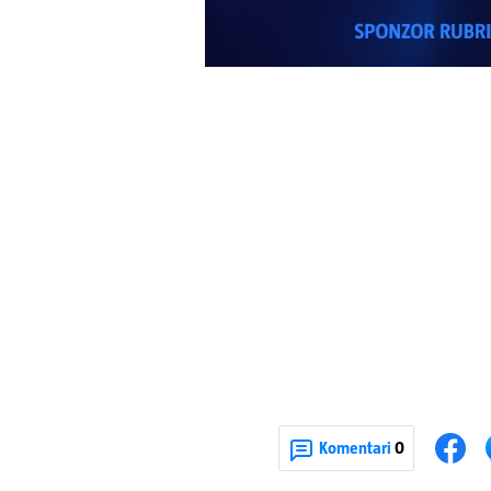
Komentari
0