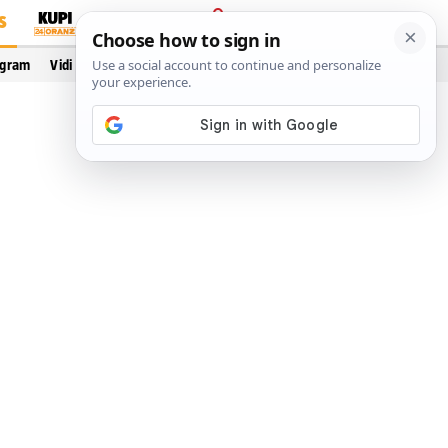
S
PRIJAVA
ogram
Vidi još…