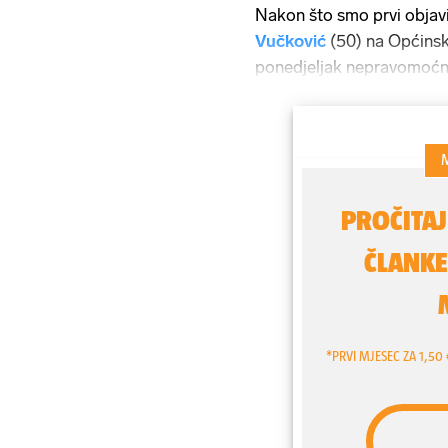
Nakon što smo prvi objavi
Vučković
(50) na Općins
ponedjeljak nepravomoćno
socijalne radnice te joj 
smo upitali i odvjetnika
Č
prekršajnom postupku.