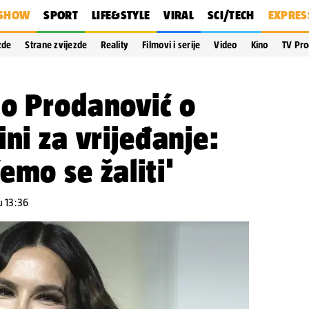
SHOW
SPORT
LIFE&STYLE
VIRAL
SCI/TECH
EXPRES
zde
Strane zvijezde
Reality
Filmovi i serije
Video
Kino
TV Pr
do Prodanović o
ini za vrijeđanje:
emo se žaliti'
u 13:36