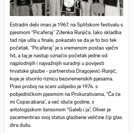
Estradni debi imao je 1967. na Splitskom festivalu s
pjesmom “Picaferaj” Zdenka Runjića. Iako skladba
tad nije ušla u finale, pokazalo se da je to bio tek
početak. “Picaferaj” je s vremenom postao vječni
hit, a taj je nastup označio početak jedne od
najplodnijih i najvažnijih suradnji u povijesti
hrvatske glazbe - partnerstva Dragojević-Runjić,
koje je stvorilo riznicu bezvremenskih pjesama.
Pravi proboj na sceni uslijedio je 1974. s
pobjedničkom pjesmom na Prokurativama, “Ča će
mi Copacabana”, a već iduće godine, s
antologijskom šansonom “Galeb i ja”, Oliver je
zacementirao svoj status glazbene veličine čiji glas
dira dušu.