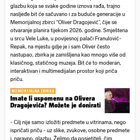
glazbu koja se svake godine iznova rađa, trajno
nasljeđe bit će sačuvano i za buduće generacije u
Memorijalnoj zbirci “Oliver Dragojević”, čije se
otvaranje planira tijekom 2026. godine. Smještena
u srcu Vele Luke, u povijesnoj palači Franulović-
Repak, na mjestu gdje je i sam Oliver često
nastupao, zbirka je zamišljena kao mnogo više od
klasičnog, statičnog muzeja. Bit će to moderan,
interaktivan i multimedijalan prostor koji priča
priču.
MEMORIJALNA ZBIRKA
Imate li uspomenu na Olivera
Dragojevića? Možete je donirati
- Cilj nije samo izložiti predmete u vitrinama, nego
ispričati priču - uz slike, zvukove, osobne predmete
i, naravno, glazbu. Želimo da posjetitelj, čim