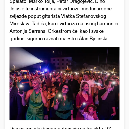
Spalato, Marko Tolja, Petar Dragojević, Dino
Jelusić te instrumentalni virtuozi i međunarodne
zvijezde poput gitarista Vlatka Stefanovskog i
Miroslava Tadića, kao i virtuoza na usnoj harmonici
Antonija Serrana. Orkestrom će, kao i svake
godine, sigurno ravnati maestro Alan Bjelinski.
Dan nakon glazbenog putovanja na trajektu, 27.