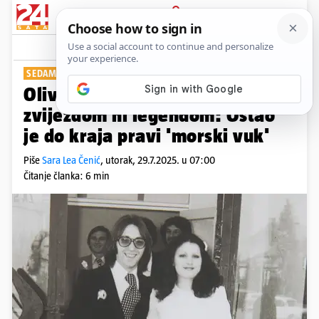
PRIJAVA
Show
Komentari
11
SEDAM GODINA BEZ OLIVERA
Oliver nije volio da ga nazivaju
zvijezdom ni legendom: Ostao
je do kraja pravi 'morski vuk'
Piše
Sara Lea Čenić
,
utorak, 29.7.2025. u 07:00
Čitanje članka: 6 min