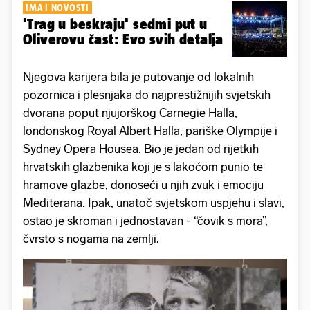
IMA I NOVOSTI
'Trag u beskraju' sedmi put u
Oliverovu čast: Evo svih detalja
Njegova karijera bila je putovanje od lokalnih
pozornica i plesnjaka do najprestižnijih svjetskih
dvorana poput njujorškog Carnegie Halla,
londonskog Royal Albert Halla, pariške Olympije i
Sydney Opera Housea. Bio je jedan od rijetkih
hrvatskih glazbenika koji je s lakoćom punio te
hramove glazbe, donoseći u njih zvuk i emociju
Mediterana. Ipak, unatoč svjetskom uspjehu i slavi,
ostao je skroman i jednostavan - “čovik s mora”,
čvrsto s nogama na zemlji.