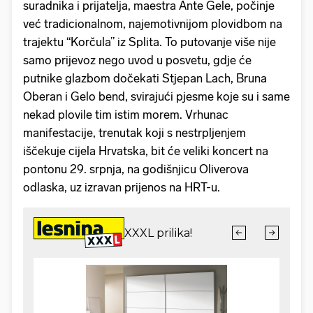
suradnika i prijatelja, maestra Ante Gele, počinje
već tradicionalnom, najemotivnijom plovidbom na
trajektu “Korčula” iz Splita. To putovanje više nije
samo prijevoz nego uvod u posvetu, gdje će
putnike glazbom dočekati Stjepan Lach, Bruna
Oberan i Gelo bend, svirajući pjesme koje su i same
nekad plovile tim istim morem. Vrhunac
manifestacije, trenutak koji s nestrpljenjem
iščekuje cijela Hrvatska, bit će veliki koncert na
pontonu 29. srpnja, na godišnjicu Oliverova
odlaska, uz izravan prijenos na HRT-u.