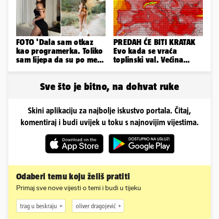
FOTO 'Dala sam otkaz
PREDAH ĆE BITI KRATAK
kao programerka. Toliko
Evo kada se vraća
sam lijepa da su po meni
toplinski val. Većina
napravili lutku'
Europe na udaru
Sve što je bitno, na dohvat ruke
Skini aplikaciju za najbolje iskustvo portala. Čitaj,
komentiraj i budi uvijek u toku s najnovijim vijestima.
Odaberi temu koju želiš pratiti
Primaj sve nove vijesti o temi i budi u tijeku
trag u beskraju
oliver dragojević