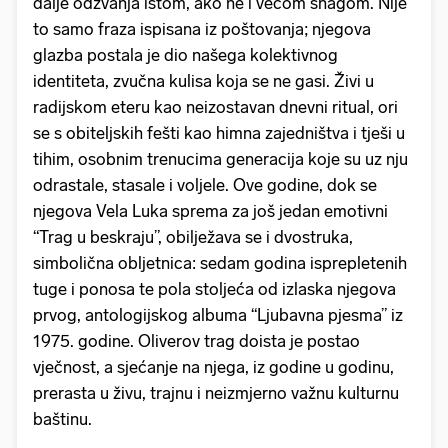
dalje odzvanja istom, ako ne i većom snagom. Nije
to samo fraza ispisana iz poštovanja; njegova
glazba postala je dio našega kolektivnog
identiteta, zvučna kulisa koja se ne gasi. Živi u
radijskom eteru kao neizostavan dnevni ritual, ori
se s obiteljskih fešti kao himna zajedništva i tješi u
tihim, osobnim trenucima generacija koje su uz nju
odrastale, stasale i voljele. Ove godine, dok se
njegova Vela Luka sprema za još jedan emotivni
“Trag u beskraju”, obilježava se i dvostruka,
simbolična obljetnica: sedam godina isprepletenih
tuge i ponosa te pola stoljeća od izlaska njegova
prvog, antologijskog albuma “Ljubavna pjesma” iz
1975. godine. Oliverov trag doista je postao
vječnost, a sjećanje na njega, iz godine u godinu,
prerasta u živu, trajnu i neizmjerno važnu kulturnu
baštinu.