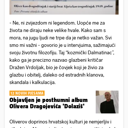
- Ne, ni zvijezdom ni legendom. Uopće me za
života ne diraju neke velike hvale. Kako sam s
mora, na jugu ljudi ne trpe da je netko važan. Svi
smo mi važni - govorio je u intervjuima, sažimajući
svoju životnu filozofiju. Taj “kozmički Dalmatinac”,
kako ga je precizno nazvao glazbeni kritičar
Dražen Vrdoljak, bio je čovjek koji je živio za
glazbu i obitelj, daleko od estradnih klanova,
skandala i kalkulacija.
12 NOVIH PJESAMA
Objavljen je posthumni album
Olivera Dragojevića 'Dolaziš'
Oliverov doprinos hrvatskoj kulturi je nemjerljiv i