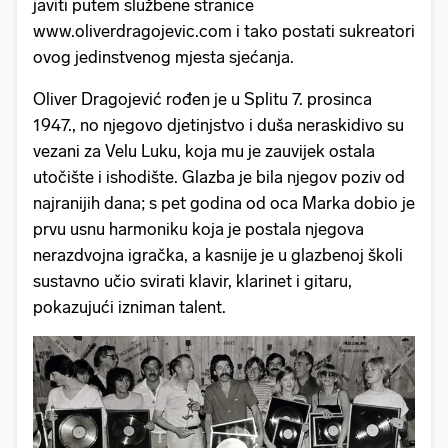
javiti putem službene stranice
www.oliverdragojevic.com i tako postati sukreatori
ovog jedinstvenog mjesta sjećanja.
Oliver Dragojević rođen je u Splitu 7. prosinca
1947., no njegovo djetinjstvo i duša neraskidivo su
vezani za Velu Luku, koja mu je zauvijek ostala
utočište i ishodište. Glazba je bila njegov poziv od
najranijih dana; s pet godina od oca Marka dobio je
prvu usnu harmoniku koja je postala njegova
nerazdvojna igračka, a kasnije je u glazbenoj školi
sustavno učio svirati klavir, klarinet i gitaru,
pokazujući izniman talent.