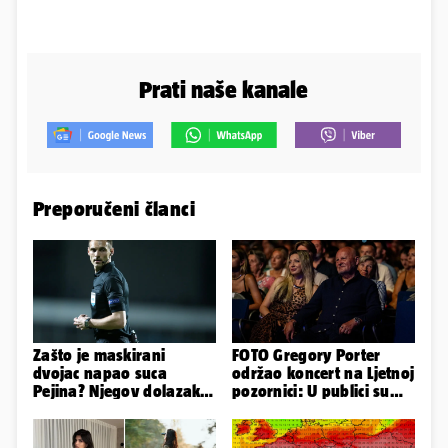
Prati naše kanale
Preporučeni članci
Zašto je maskirani
FOTO Gregory Porter
dvojac napao suca
održao koncert na Ljetnoj
Pejina? Njegov dolazak u
pozornici: U publici su
Zračnu luku izazvao je
bili Mateša i Blanka
čuđenje