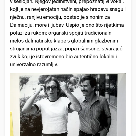
višeslojan. Njegov jedinstveni, prepoznatljivi vokal,
koji je na nevjerojatan način spajao hrapavu snagu i
nježnu, ranjivu emociju, postao je sinonim za
Dalmaciju, more i ljubav. Uspio je ono što rijetkima
polazi za rukom: organski spojiti tradicionalni
melos dalmatinske klape s globalnim glazbenim
strujanjima poput jazza, popa i šansone, stvarajući
zvuk koji je istovremeno bio autentično lokalni i
univerzalno razumljiv.