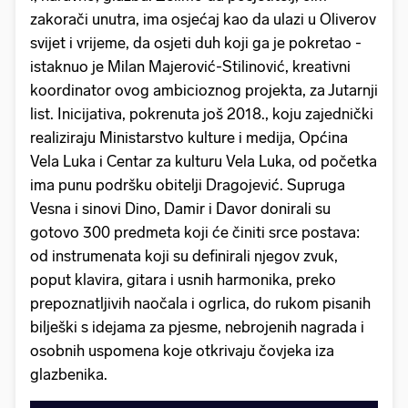
zakorači unutra, ima osjećaj kao da ulazi u Oliverov
svijet i vrijeme, da osjeti duh koji ga je pokretao -
istaknuo je Milan Majerović-Stilinović, kreativni
koordinator ovog ambicioznog projekta, za Jutarnji
list. Inicijativa, pokrenuta još 2018., koju zajednički
realiziraju Ministarstvo kulture i medija, Općina
Vela Luka i Centar za kulturu Vela Luka, od početka
ima punu podršku obitelji Dragojević. Supruga
Vesna i sinovi Dino, Damir i Davor donirali su
gotovo 300 predmeta koji će činiti srce postava:
od instrumenata koji su definirali njegov zvuk,
poput klavira, gitara i usnih harmonika, preko
prepoznatljivih naočala i ogrlica, do rukom pisanih
bilješki s idejama za pjesme, nebrojenih nagrada i
osobnih uspomena koje otkrivaju čovjeka iza
glazbenika.