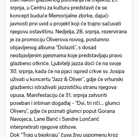
srpnja, u Centru za kulturu predstavit će se
koncept buduće Memorijalne zbirke, dajući
javnosti prvi uvid u projekt koji će trajno sačuvati
njegovu ostavštinu. Nedjelja, 28. srpnja, rezervirana
je za promociju Oliverova novog, postumno
objavljenog albuma “Dolaziš”, s dosad
neobjavljenim pjesmama koje predstavljaju pravo
glazbeno otkriće. Ljubitelji jazza doći će na svoje
30. srpnja, kada će na pjaci ispred crkve sv. Josipa
uživati u koncertu “Jazz & Oliver”, gdje će vrhunski
glazbenici istraživati jazzističku stranu njegova
opusa. Manifestaciju će 31. srpnja zatvoriti
poseban i intiman događaj - “Dvi, tri riči... glumci
Oliveru”, gdje će poznati glumci poput Gorana
Navojeca, Lane Barić i Sandre Lončarić
interpretirati njegove stihove.
Dok “Trag u beskraju” čuva živu uspomenu kroz