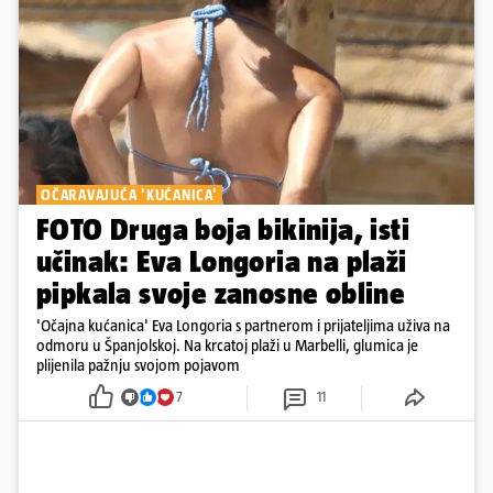
OČARAVAJUĆA 'KUĆANICA'
FOTO Druga boja bikinija, isti
učinak: Eva Longoria na plaži
pipkala svoje zanosne obline
'Očajna kućanica' Eva Longoria s partnerom i prijateljima uživa na
odmoru u Španjolskoj. Na krcatoj plaži u Marbelli, glumica je
plijenila pažnju svojom pojavom
7
11