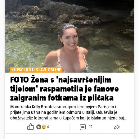
KUPAĆI KOJI SLAVI OBLINE
FOTO Žena s 'najsavršenijim
tijelom' raspametila je fanove
zaigranim fotkama iz plićaka
Manekenka Kelly Brook sa suprugom Jeremyjem Parisijem i
prijateljima uživa na godišnjem odmoru u Italiji. Oduševila je
obožavatelje fotografijama u kupaćem koji je istaknuo njene bujne
obline
4
15