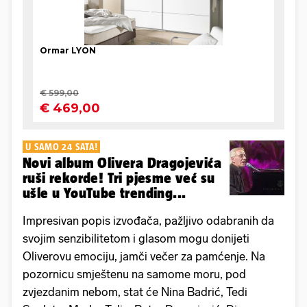
U SAMO 24 SATA!
Novi album Olivera Dragojevića
ruši rekorde! Tri pjesme već su
ušle u YouTube trending...
Impresivan popis izvođača, pažljivo odabranih da
svojim senzibilitetom i glasom mogu donijeti
Oliverovu emociju, jamči večer za pamćenje. Na
pozornicu smještenu na samome moru, pod
zvjezdanim nebom, stat će Nina Badrić, Tedi