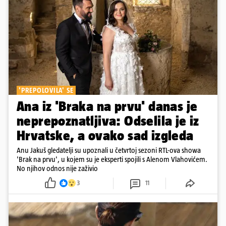
'PREPOLOVILA' SE
Ana iz 'Braka na prvu' danas je
neprepoznatljiva: Odselila je iz
Hrvatske, a ovako sad izgleda
Anu Jakuš gledatelji su upoznali u četvrtoj sezoni RTL-ova showa
'Brak na prvu', u kojem su je eksperti spojili s Alenom Vlahovićem.
No njihov odnos nije zaživio
3
11