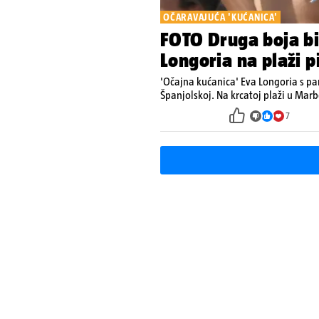
OČARAVAJUĆA 'KUĆANICA'
FOTO Druga boja bik
Longoria na plaži p
'Očajna kućanica' Eva Longoria s pa
Španjolskoj. Na krcatoj plaži u Marb
7