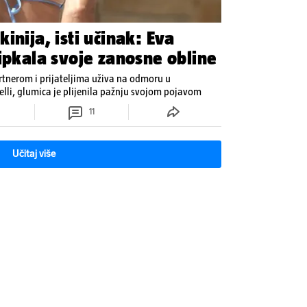
inija, isti učinak: Eva
ipkala svoje zanosne obline
rtnerom i prijateljima uživa na odmoru u
elli, glumica je plijenila pažnju svojom pojavom
11
Učitaj više