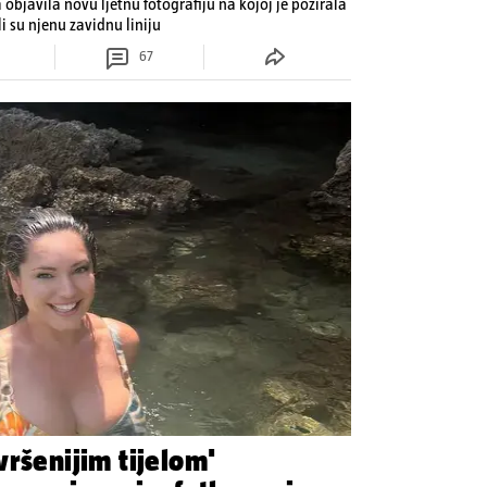
bjavila novu ljetnu fotografiju na kojoj je pozirala
i su njenu zavidnu liniju
67
ršenijim tijelom'