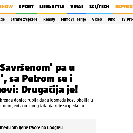
SHOW
SPORT
LIFE&STYLE
VIRAL
SCI/TECH
EXPRES
zde
Strane zvijezde
Reality
Filmovi i serije
Video
Kino
TV Pr
 'Savršenom' pa u
', sa Petrom se i
novi: Drugačija je!
ca brenda donjeg rublja dugu je smeđu kosu obojila u
 promijenila od onog izdanja koje su gledali u
 među omiljene izvore na Googleu