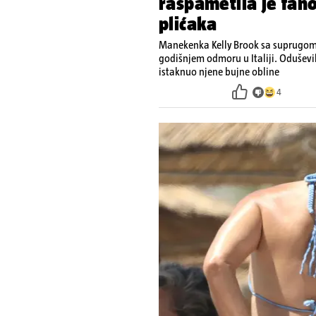
raspametila je fan
plićaka
Manekenka Kelly Brook sa suprugom 
godišnjem odmoru u Italiji. Oduševi
istaknuo njene bujne obline
4