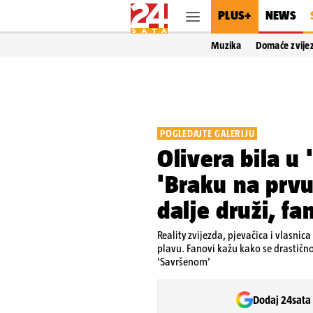
PLUS+
NEWS
Muzika
Domaće zvije
POGLEDAJTE GALERIJU
Olivera bila u
'Braku na prvu
dalje druži, fa
Reality zvijezda, pjevačica i vlasni
plavu. Fanovi kažu kako se drastično
'Savršenom'
Dodaj 24sata