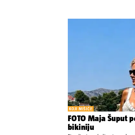
KOJI MIŠIĆI!
FOTO Maja Šuput po
bikiniju