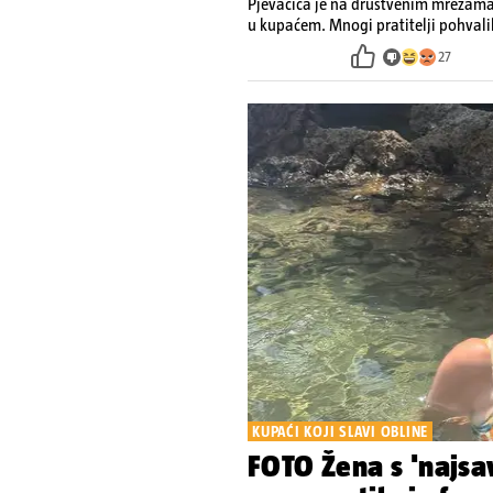
Pjevačica je na društvenim mrežama o
u kupaćem. Mnogi pratitelji pohvalil
27
KUPAĆI KOJI SLAVI OBLINE
FOTO Žena s 'najsav