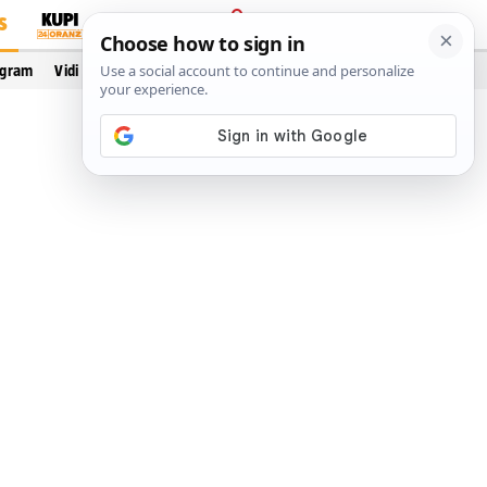
S
PRIJAVA
ogram
Vidi još…