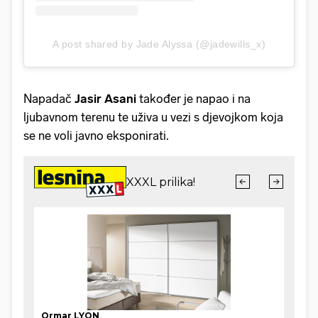
A post shared by Jade Alyssa (@jadewills_x)
Napadač
Jasir Asani
također je napao i na
ljubavnom terenu te uživa u vezi s djevojkom koja
se ne voli javno eksponirati.