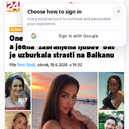
PRIJAVA
Show
Komentari
11
ALBANSKE WAGS-ICE
One su osvojile albanske igrače,
a jedna 'zabranjena ljubav' baš
je uzburkala strasti na Balkanu
Piše
Dino Stošić
,
utorak, 18.6.2024. u 19:02