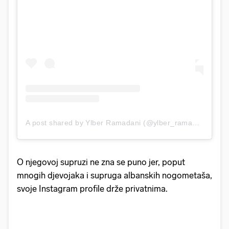
A post shared by Ylber Ramadani (@ylber_ramadani16)
O njegovoj supruzi ne zna se puno jer, poput
mnogih djevojaka i supruga albanskih nogometaša,
svoje Instagram profile drže privatnima.