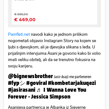
Pamfleti.net
navodi kako je jednom prilikom
nogometaš objavio Instagram Story na kojem se
ljubi s djevojkom, ali je djevojka slikana s leđa. U
prijašnjim intervjuima Asani je govorio kako bi volio
imati veliku obitelj, ali da se trenutno fokusira na
svoju karijeru.
@bignewsbrother
Jasir Asaji me parteneren
#fypシ
#goviral
#kombetarjakuqezi
#jasirasani
♬ I Wanna Love You
Forever - Jessica Simpson
Asanijeva partnerica je Albanka iz Sjeverne