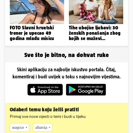
FOTO Slavni hrvatski
Tihe ubojice ljubavi: 30
trener je upecao 49
ženskih ponašanja zbog
godina mlađu misicu
kojih se muževi
emocionalno distanciraju
Sve što je bitno, na dohvat ruke
Skini aplikaciju za najbolje iskustvo portala. Čitaj,
komentiraj i budi uvijek u toku s najnovijim vijestima.
Odaberi temu koju želiš pratiti
Primaj sve nove vijesti o temi i budi u tijeku
wagsice
albanija