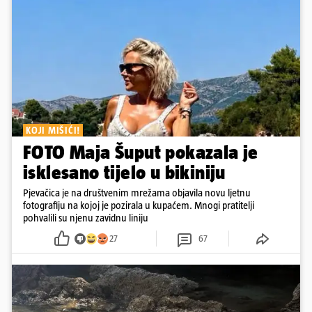
KOJI MIŠIĆI!
FOTO Maja Šuput pokazala je
isklesano tijelo u bikiniju
Pjevačica je na društvenim mrežama objavila novu ljetnu
fotografiju na kojoj je pozirala u kupaćem. Mnogi pratitelji
pohvalili su njenu zavidnu liniju
27
67