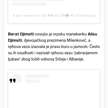
A post shared by Elsi ⚽️⚽️ #23 🔴⚫️ #4 (@elsihysaj)
Berat Djimsiti
osvojio je srpsku manekenku
Alisu
Djimsiti
, djevojačkog prezimena Milenković, a
njihova veza izazvala je pravu buru u javnosti. Često
su ih osuđivati i nazivali njihovu vezu 'zabranjenom
ljubavi' zbog loših odnosa Srbije i Albanije.