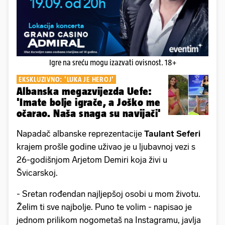
Igre na sreću mogu izazvati ovisnost. 18+
EKSKLUZIVNO: 'LUKA JE HEROJ'
Albanska megazvijezda Uefe:
'Imate bolje igrače, a Joško me
očarao. Naša snaga su navijači'
Napadač albanske reprezentacije
Taulant Seferi
krajem prošle godine uživao je u ljubavnoj vezi s
26-godišnjom Arjetom Demiri koja živi u
Švicarskoj.
- Sretan rođendan najljepšoj osobi u mom životu.
Želim ti sve najbolje. Puno te volim - napisao je
jednom prilikom nogometaš na Instagramu, javlja