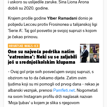
i uskoro su uslijedile zaruke. Sina Liona Arona
dobili su 2020. godine.
Krajem prošle godine
Ylber Ramadani
donio je
pobjedu Lecceu protiv Frosinonea u talijanskoj ligi
'Serie A'. Taj gol posvetio je svojoj supruzi s kojom
je čekao prinovu.
HRVATSKE WAGS-ICE
One su najveća podrška našim
'vatrenima': Neki su se zaljubili
još u srednjoškolskim klupama
- Ovaj gol prije svih posvećujem svojoj supruzi, s
obzirom na to da čekamo dijete. Zatim ovim
ljudima koji su mi pomogli od prvog dana - rekao je
albanski veznjak, prenosi
Pamfleti.net
. Nogometaš
na svom Instagram profilu drži naglasak nazvan
'Moja ljubav' u kojem je slika s njegovom