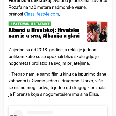
Fiorenzom Lekstakaj
. Svadba je održana u dvorcu
Rozafa na 130 metara nadmorske visine,
prenosi
Classlifestyle.com
.
U IŠČEKIVANJU UTAKMICE
Albanci u Hrvatskoj: Hrvatska
nam je u srcu, Albanija u glavi
Zajedno su od 2013. godine, a rekla je jednom
prilikom kako su se upoznali blizu škole gdje je
nogometaš prolazio sa svojim prijateljima.
- Trebao nam je samo film u kinu da ispunimo dane
zabavom i uživamo jedno u drugome. Ubrzo, više
se nismo mogli odvojiti jedno od drugog - priznala
je Fiorenza koja s nogometašem ima sina Elisa.