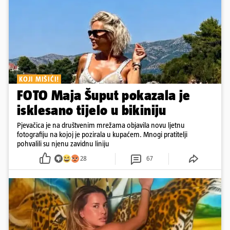
KOJI MIŠIĆI!
FOTO Maja Šuput pokazala je
isklesano tijelo u bikiniju
Pjevačica je na društvenim mrežama objavila novu ljetnu
fotografiju na kojoj je pozirala u kupaćem. Mnogi pratitelji
pohvalili su njenu zavidnu liniju
28
67