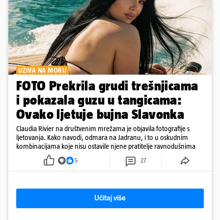
UŽIVA NA MORU
FOTO Prekrila grudi trešnjicama
i pokazala guzu u tangicama:
Ovako ljetuje bujna Slavonka
Claudia Rivier na društvenim mrežama je objavila fotografije s
ljetovanja. Kako navodi, odmara na Jadranu, i to u oskudnim
kombinacijama koje nisu ostavile njene pratitelje ravnodušnima
5
27
Učitaj više