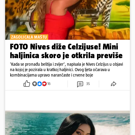
ZAGOLICALA MAŠTU
FOTO Nives diže Celzijuse! Mini
haljinica skoro je otkrila previše
'Kada se pronađu beštija i zvijer', napisala je Nives Celzijus u objavi
na kojoj je pozirala u kratkoj haljinici. Ovog ljeta očarava u
kombinacijama upravo narančaste i crvene boje
16
35