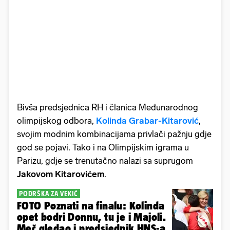
Bivša predsjednica RH i članica Međunarodnog
olimpijskog odbora,
Kolinda Grabar-Kitarović
,
svojim modnim kombinacijama privlači pažnju gdje
god se pojavi. Tako i na Olimpijskim igrama u
Parizu, gdje se trenutačno nalazi sa suprugom
Jakovom Kitarovićem
.
PODRŠKA ZA VEKIĆ
FOTO Poznati na finalu: Kolinda
opet bodri Donnu, tu je i Majoli.
Meč gledao i predsjednik HNS-a