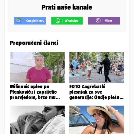
Prati naše kanale
Preporučeni članci
Milinović opleo po
FOTO Zagrebački
Plenkoviću i zaprijetio
plesnjak za sve
prosvjedom, brzo mu
generacije: Ovdje plešu
stigao odgovor građana
baš svi
Gospića