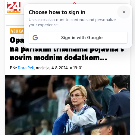
PRIJAVA
Show
Komentari
51
VELIKA NAVIJAČICA
Opa, koja promjena! Kolinda se
na pariškim tribinama pojavila s
novim modnim dodatkom...
Piše
Dora Pek
,
nedjelja, 4.8.2024. u 19:01