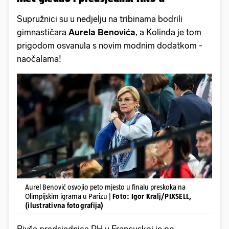
Supružnici su u nedjelju na tribinama bodrili
gimnastičara
Aurela Benovića
, a Kolinda je tom
prigodom osvanula s novim modnim dodatkom -
naočalama!
Aurel Benović osvojio peto mjesto u finalu preskoka na
Olimpijskim igrama u Parizu |
Foto: Igor Kralj/PIXSELL,
(ilustrativna fotografija)
Bivša predsjednica RH u Francuskoj je po