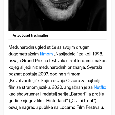
Foto: Josef Fischnaller
Međunarodni ugled stiče sa svojim drugim
dugometražnim
filmom
„Nasljednici“ za koji 1998.
osvaja Grand Prix na festivalu u Rotterdamu, nakon
kojeg slijedi niz međunarodnih priznanja. Svjetski
poznat postaje 2007. godine s filmom
„Krivotvoritelji“ s kojim osvaja Oscara za najbolji
film za stranom jeziku. 2020. angažiran je za
Netflix
kao showrunner i redatelj serije „Barbari“, a prošle
godine njegov film „Hinterland“ („Civilni front“)
osvaja nagradu publike na Locarno Film Festivalu.