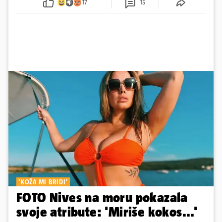
17
15
osmijehom nastavila pjevati
'KOŽA MI BRIDI'
FOTO Nives na moru pokazala
svoje atribute: 'Miriše kokos...'