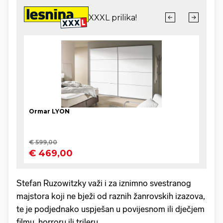
Stefan Ruzowitzky važi i za iznimno svestranog
majstora koji ne bježi od raznih žanrovskih izazova,
te je podjednako uspješan u povijesnom ili dječjem
filmu, horroru ili trileru.