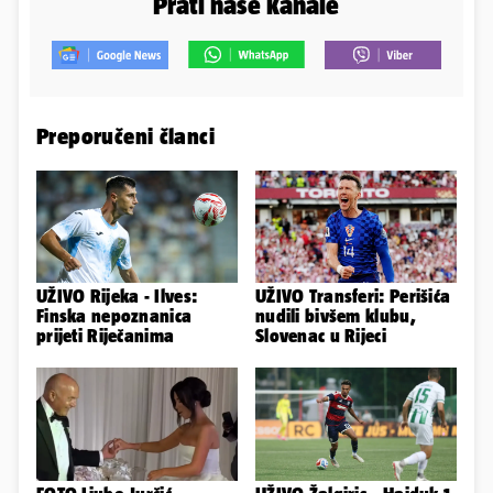
Prati naše kanale
Preporučeni članci
UŽIVO Rijeka - Ilves:
UŽIVO Transferi: Perišića
Finska nepoznanica
nudili bivšem klubu,
prijeti Riječanima
Slovenac u Rijeci