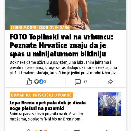
JEDINI MODNI IZBOR OVIH DANA
FOTO Toplinski val na vrhuncu:
Poznate Hrvatice znaju da je
spas u minijaturnom bikiniju
Dok neke dame uživaju u osvježenju na luksuznim jahtama i
privatnim bazenima, druge se rashlađuju uz more ili vježbaju na
plaži. U svakom slučaju, kupaći im je jedini pravi modni izbor ovih
dana
8
37
ODMAH JOJ PRISKOČILI U POMOĆ
Lepa Brena opet pala dok je dizala
noge plešući na pozornici
Snimka pada se brzo pojavila na društvenim
mrežama, s opisom 'Nisi bio na Breninom
koncertu, ako Brena nije pala pred tobom'.
Srećom, pjevačica se nije ozlijedila nego je s