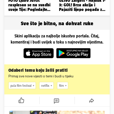
FOTO Ljubo Jurčić
UŽIVO Žalgiris - Hajduk 1-
rasplesao se na svadbi
3: GOL! Brza akcija i
svoje Tije: Pogledajte
Pajaziti lijepo pogađa za
kako je izgledalo
veliko vodstvo
vjenčanje...
Sve što je bitno, na dohvat ruke
Skini aplikaciju za najbolje iskustvo portala. Čitaj,
komentiraj i budi uvijek u toku s najnovijim vijestima.
Odaberi temu koju želiš pratiti
Primaj sve nove vijesti o temi i budi u tijeku
pula film festival
netflix
film