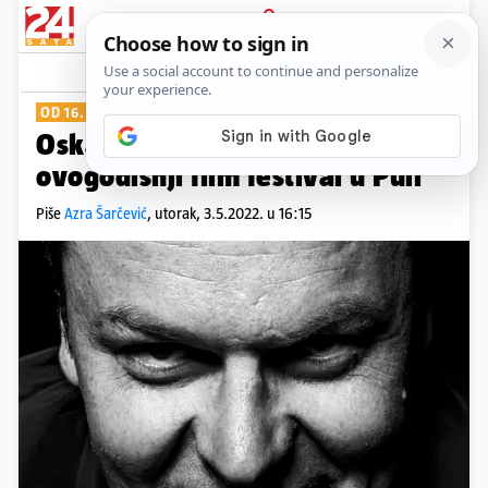
PRIJAVA
Show
Komentari
0
OD 16. DO 24. SRPNJA
Oskarovac Ruzowitzky dolazi na
ovogodišnji film festival u Puli
Piše
Azra Šarčević
,
utorak, 3.5.2022. u 16:15