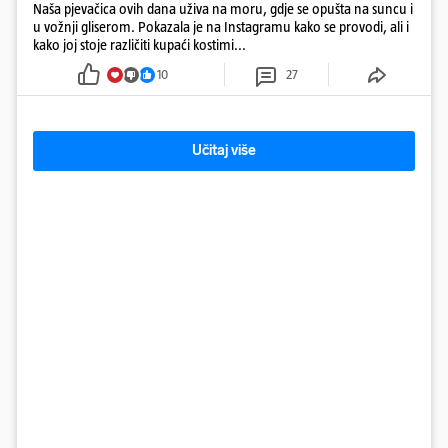
Naša pjevačica ovih dana uživa na moru, gdje se opušta na suncu i
u vožnji gliserom. Pokazala je na Instagramu kako se provodi, ali i
kako joj stoje različiti kupaći kostimi...
10
27
Učitaj više