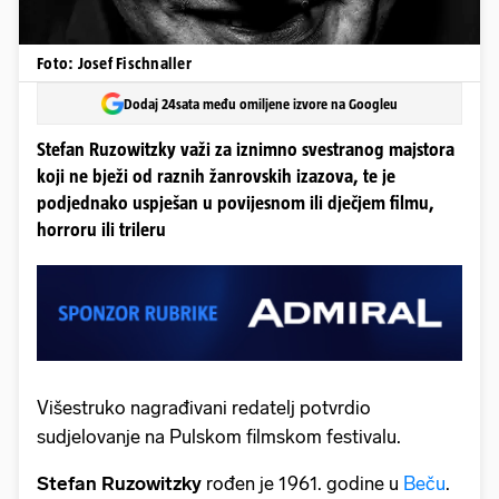
Foto: Josef Fischnaller
Dodaj 24sata među omiljene izvore na Googleu
Stefan Ruzowitzky važi za iznimno svestranog majstora
koji ne bježi od raznih žanrovskih izazova, te je
podjednako uspješan u povijesnom ili dječjem filmu,
horroru ili trileru
Višestruko nagrađivani redatelj potvrdio
sudjelovanje na Pulskom filmskom festivalu.
Stefan Ruzowitzky
rođen je 1961. godine u
Beču
.