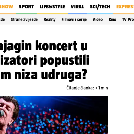
SHOW
SPORT
LIFE&STYLE
VIRAL
SCI/TECH
EXPRES
zde
Strane zvijezde
Reality
Filmovi i serije
Video
Kino
TV Pr
ajagin koncert u
izatori popustili
om niza udruga?
Čitanje članka: < 1 min