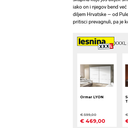
iako on i njegov bend ve
diljem Hrvatske – od Pule 
pritisci prevagnuli, pa je 