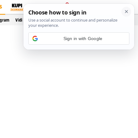
S
PRIJAVA
ogram
Vidi još…