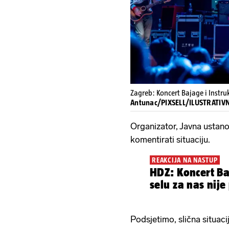
Zagreb: Koncert Bajage i Instru
Antunac/PIXSELL/ILUSTRATIV
Organizator, Javna ustanov
komentirati situaciju.
REAKCIJA NA NASTUP
HDZ: Koncert B
selu za nas nije
Podsjetimo, slična situac