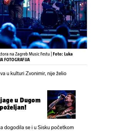
ktora na Zagreb Music Festu |
Foto: Luka
NA FOTOGRAFIJA
a u kulturi Zvonimir, nije želio
ajage u Dugom
 poželjan!
ija dogodila se i u Sisku početkom