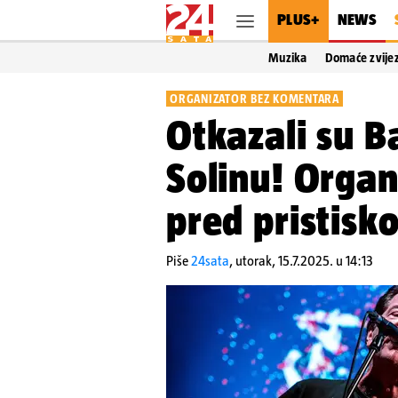
PLUS+
NEWS
Muzika
Domaće zvije
ORGANIZATOR BEZ KOMENTARA
Otkazali su B
Solinu! Organ
pred pristisk
Piše
24sata
,
utorak, 15.7.2025. u 14:13