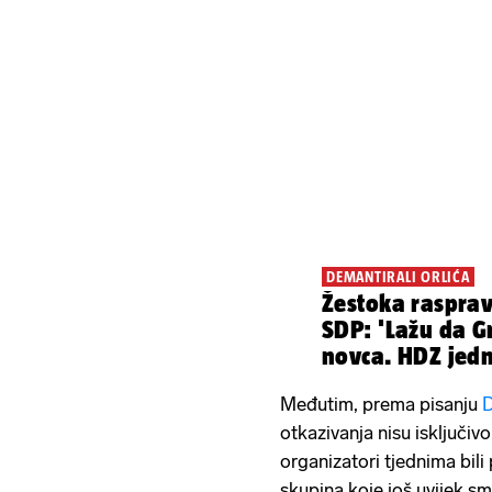
DEMANTIRALI ORLIĆA
Žestoka raspra
SDP: 'Lažu da 
novca. HDZ jedn
Srbe!'
Međutim, prema pisanju
D
otkazivanja nisu isključiv
organizatori tjednima bili
skupina koje još uvijek sm