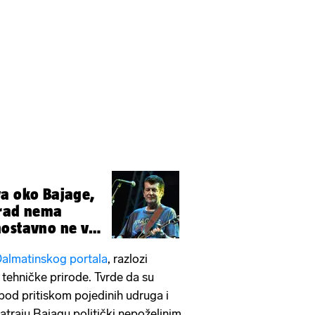
va oko Bajage,
Grad nema
ostavno ne voli
almatinskog portala
, razlozi
o tehničke prirode. Tvrde da su
 pod pritiskom pojedinih udruga i
atraju Bajagu politički nepoželjnim,