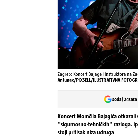
Zagreb: Koncert Bajage i Instruktora na Za
Antunac/PIXSELL/ILUSTRATIVNA FOTOGR
Dodaj 24sata
Koncert Momčila Bajagića otkazali
''sigurnosno-tehničkih'' razloga. I
stoji pritisak niza udruga