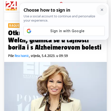
PRIJAVA
Show
Komentari
0
RAQUEL WELCH
Otkriven je uzrok smrti Raquel
Welch, glumica se u tajnosti
borila i s Alzheimerovom bolesti
Piše
Rea Ivanic
,
srijeda, 5.4.2023. u 09:59