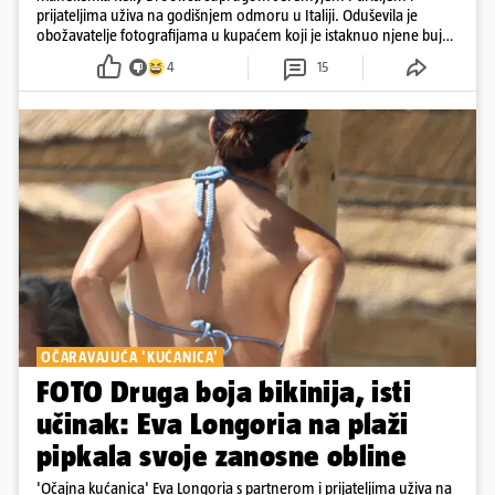
prijateljima uživa na godišnjem odmoru u Italiji. Oduševila je
obožavatelje fotografijama u kupaćem koji je istaknuo njene bujne
obline
4
15
OČARAVAJUĆA 'KUĆANICA'
FOTO Druga boja bikinija, isti
učinak: Eva Longoria na plaži
pipkala svoje zanosne obline
'Očajna kućanica' Eva Longoria s partnerom i prijateljima uživa na