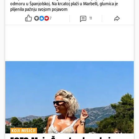
odmoru u Španjolskoj. Na krcatoj plaži u Marbelli, glumica je
plijenila pažnju svojom pojavom
7
11
KOJI MIŠIĆI!