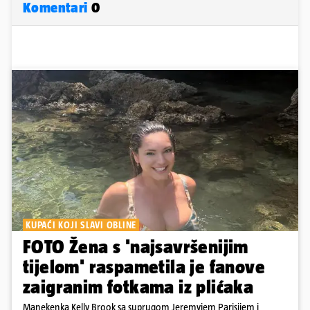
Komentari
0
KUPAĆI KOJI SLAVI OBLINE
FOTO Žena s 'najsavršenijim
tijelom' raspametila je fanove
zaigranim fotkama iz plićaka
Manekenka Kelly Brook sa suprugom Jeremyjem Parisijem i