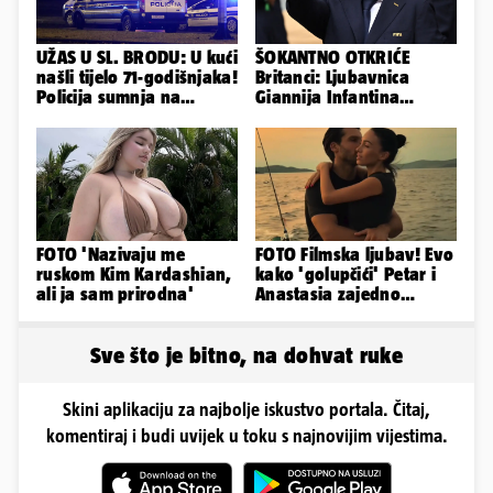
UŽAS U SL. BRODU: U kući
ŠOKANTNO OTKRIĆE
našli tijelo 71-godišnjaka!
Britanci: Ljubavnica
Policija sumnja na
Giannija Infantina
nasilnu smrt
isplaćena je novcem
Uefe!?
FOTO 'Nazivaju me
FOTO Filmska ljubav! Evo
ruskom Kim Kardashian,
kako 'golupčići' Petar i
ali ja sam prirodna'
Anastasia zajedno
provode ljetne dane
Sve što je bitno, na dohvat ruke
Skini aplikaciju za najbolje iskustvo portala. Čitaj,
komentiraj i budi uvijek u toku s najnovijim vijestima.