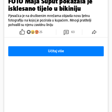
FOTO Maja Šuput pokazala je
isklesano tijelo u bikiniju
Pjevačica je na društvenim mrežama objavila novu ljetnu
fotografiju na kojoj je pozirala u kupaćem. Mnogi pratitelji
pohvalili su njenu zavidnu liniju
25
63
Učitaj više