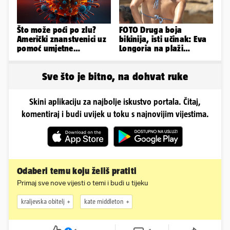
Što može poći po zlu?
FOTO Druga boja
Američki znanstvenici uz
bikinija, isti učinak: Eva
pomoć umjetne
Longoria na plaži
inteligencije stvorili nove
pipkala svoje zanosne
viruse
obline
Sve što je bitno, na dohvat ruke
Skini aplikaciju za najbolje iskustvo portala. Čitaj,
komentiraj i budi uvijek u toku s najnovijim vijestima.
Odaberi temu koju želiš pratiti
Primaj sve nove vijesti o temi i budi u tijeku
kraljevska obitelj
kate middleton