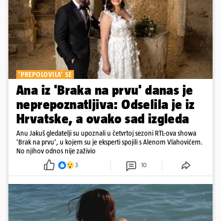
'PREPOLOVILA' SE
Ana iz 'Braka na prvu' danas je
neprepoznatljiva: Odselila je iz
Hrvatske, a ovako sad izgleda
Anu Jakuš gledatelji su upoznali u četvrtoj sezoni RTL-ova showa
'Brak na prvu', u kojem su je eksperti spojili s Alenom Vlahovićem.
No njihov odnos nije zaživio
3
10