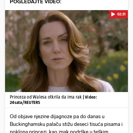
POGLEDAJTE VIDEO:
02:31
Pokretanje videa...
Princeza od Walesa otkrila da ima rak
| Video:
24sata/REUTERS
Od objave njezine dijagnoze pa do danas u
Buckinghamsku palaču stižu deseci tisuća pisama i
poklona princezi, kao znak podrške u teškim