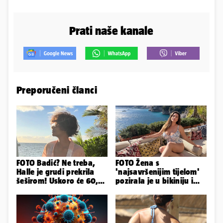
Prati naše kanale
Preporučeni članci
FOTO Badić? Ne treba,
FOTO Žena s
Halle je grudi prekrila
'najsavršenijim tijelom'
šeširom! Uskoro će 60,
pozirala je u bikiniju i
ljetuje u golim izdanjima
pokazala svoje bujne
obline...