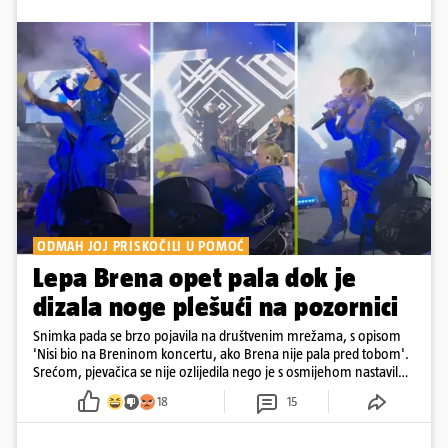
ODMAH JOJ PRISKOČILI U POMOĆ
Lepa Brena opet pala dok je
dizala noge plešući na pozornici
Snimka pada se brzo pojavila na društvenim mrežama, s opisom
'Nisi bio na Breninom koncertu, ako Brena nije pala pred tobom'.
Srećom, pjevačica se nije ozlijedila nego je s osmijehom nastavila
pjevati
18
15