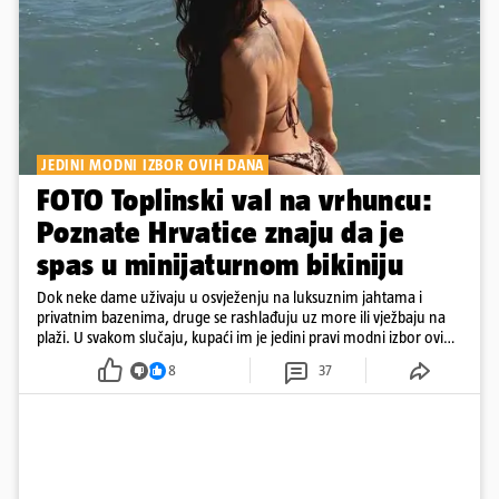
JEDINI MODNI IZBOR OVIH DANA
FOTO Toplinski val na vrhuncu:
Poznate Hrvatice znaju da je
spas u minijaturnom bikiniju
Dok neke dame uživaju u osvježenju na luksuznim jahtama i
privatnim bazenima, druge se rashlađuju uz more ili vježbaju na
plaži. U svakom slučaju, kupaći im je jedini pravi modni izbor ovih
dana
8
37