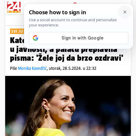
PRIJAVA
Show
Komentari
1
SVI JU PODRŽAVAJU
Kate Middleton s obitelji viđena
u javnosti, a palaču preplavila
pisma: 'Žele joj da brzo ozdravi'
Piše
Monika Kavedžić
,
utorak, 28.5.2024. u 22:32