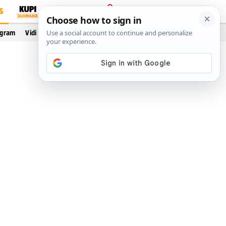
S
PRIJAVA
ogram
Vidi još…