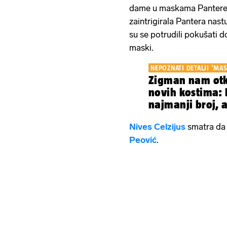
dame u maskama Pantere i 
zaintrigirala Pantera nastu
su se potrudili pokušati do
maski.
NEPOZNATI DETALJI 'MA
Zigman nam otk
novih kostima: 
najmanji broj, a
ovu novost
Nives Celzijus
smatra da 
Peović
.