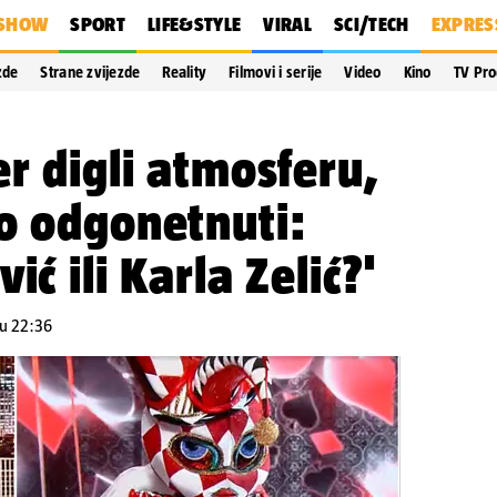
SHOW
SPORT
LIFE&STYLE
VIRAL
SCI/TECH
EXPRES
zde
Strane zvijezde
Reality
Filmovi i serije
Video
Kino
TV Pr
er digli atmosferu,
o odgonetnuti:
ić ili Karla Zelić?'
 u 22:36