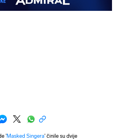
e '
Masked Singera
' činile su dvije