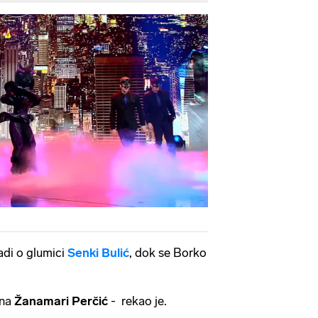
radi o glumici
Senki Bulić
, dok se Borko
 na
Žanamari Perčić
- rekao je.