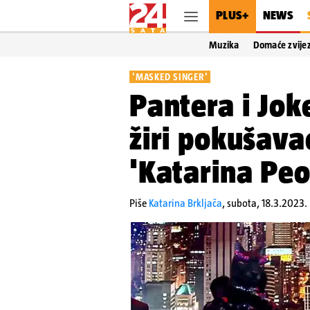
PLUS+
NEWS
Muzika
Domaće zvije
'MASKED SINGER'
Pantera i Jok
žiri pokušava
'Katarina Peov
Piše
Katarina Brkljača
,
subota, 18.3.2023.