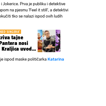
Jokerice. Prva je publiku i detektive
pom na pjesmu 'Feel it still', a detektivi
kučiti tko se nalazi ispod ovih ludih
SKED SINGERA'
riva tajne
Pantera nosi
 Kraljica uvodi
je ispod maske političarka
Katarina