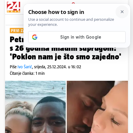
PRIJAVA
Show
Komentari
91
PRVI ZAJEDNIČKI BLAGDANI
Petra Dugandžić o prvom Božiću
s 26 godina mlađim suprugom:
'Poklon nam je što smo zajedno'
Piše
Ivo Šarić
,
srijeda, 25.12.2024. u 16:02
Čitanje članka: 1 min