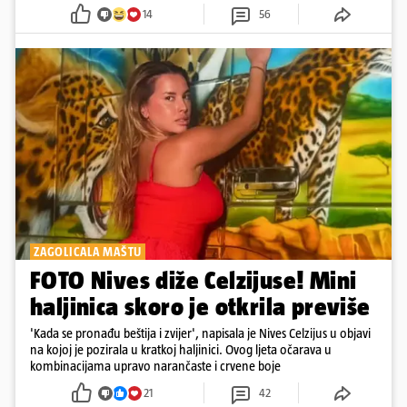
14
56
ZAGOLICALA MAŠTU
FOTO Nives diže Celzijuse! Mini
haljinica skoro je otkrila previše
'Kada se pronađu beštija i zvijer', napisala je Nives Celzijus u objavi
na kojoj je pozirala u kratkoj haljinici. Ovog ljeta očarava u
kombinacijama upravo narančaste i crvene boje
21
42