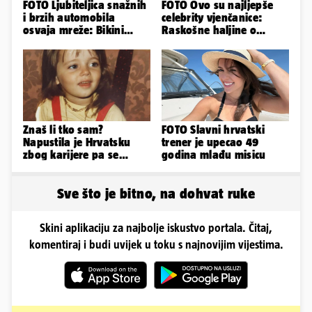
FOTO Ljubiteljica snažnih
FOTO Ovo su najljepše
i brzih automobila
celebrity vjenčanice:
osvaja mreže: Bikini
Raskošne haljine o
spaja s konjskim
kojima je pričao cijeli
snagama
svijet
Znaš li tko sam?
FOTO Slavni hrvatski
Napustila je Hrvatsku
trener je upecao 49
zbog karijere pa se
godina mlađu misicu
zaljubila u 15 godina
starijeg
Sve što je bitno, na dohvat ruke
Skini aplikaciju za najbolje iskustvo portala. Čitaj,
komentiraj i budi uvijek u toku s najnovijim vijestima.