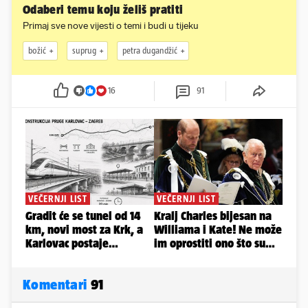
Odaberi temu koju želiš pratiti
Primaj sve nove vijesti o temi i budi u tijeku
božić
suprug
petra dugandžić
16
91
Komentari
91