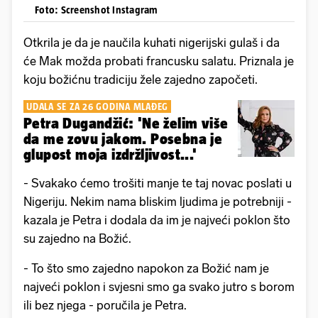
Foto: Screenshot Instagram
Otkrila je da je naučila kuhati nigerijski gulaš i da
će Mak možda probati francusku salatu. Priznala je
koju božićnu tradiciju žele zajedno započeti.
UDALA SE ZA 26 GODINA MLAĐEG
Petra Dugandžić: 'Ne želim više
da me zovu jakom. Posebna je
glupost moja izdržljivost...'
- Svakako ćemo trošiti manje te taj novac poslati u
Nigeriju. Nekim nama bliskim ljudima je potrebniji -
kazala je Petra i dodala da im je najveći poklon što
su zajedno na Božić.
- To što smo zajedno napokon za Božić nam je
najveći poklon i svjesni smo ga svako jutro s borom
ili bez njega - poručila je Petra.