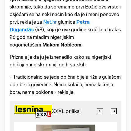
skromnije, tako da spremamo prvi Božić ove vrste i
osjećam se na neki način kao da je i meni ponovno
prvi, rekla je za
Net.hr
glumica
Petra
Dugandžić
(48), koja je ove godine kročila u brak s
26 godina mlađim nigerijskim
nogometašem
Makom Nobleom
.
Priznala je da ju je iznenadilo kako su nigerijski
običaji puno skromniji od hrvatskih.
- Tradicionalno se jede obična bijela riža s gulašom
od ribe ili govedine. Nema kolača, nema kićenja
bora, nema poklona - rekla je.