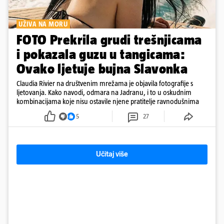
UŽIVA NA MORU
FOTO Prekrila grudi trešnjicama
i pokazala guzu u tangicama:
Ovako ljetuje bujna Slavonka
Claudia Rivier na društvenim mrežama je objavila fotografije s
ljetovanja. Kako navodi, odmara na Jadranu, i to u oskudnim
kombinacijama koje nisu ostavile njene pratitelje ravnodušnima
5
27
Učitaj više