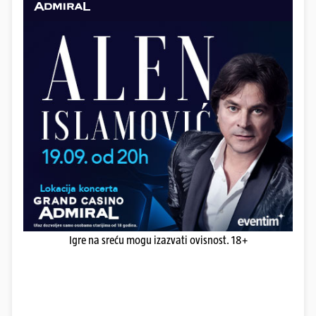
Igre na sreću mogu izazvati ovisnost. 18+