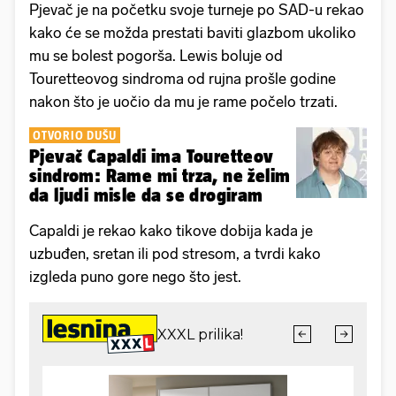
Pjevač je na početku svoje turneje po SAD-u rekao
kako će se možda prestati baviti glazbom ukoliko
mu se bolest pogorša. Lewis boluje od
Touretteovog sindroma od rujna prošle godine
nakon što je uočio da mu je rame počelo trzati.
OTVORIO DUŠU
Pjevač Capaldi ima Touretteov
sindrom: Rame mi trza, ne želim
da ljudi misle da se drogiram
Capaldi je rekao kako tikove dobija kada je
uzbuđen, sretan ili pod stresom, a tvrdi kako
izgleda puno gore nego što jest.