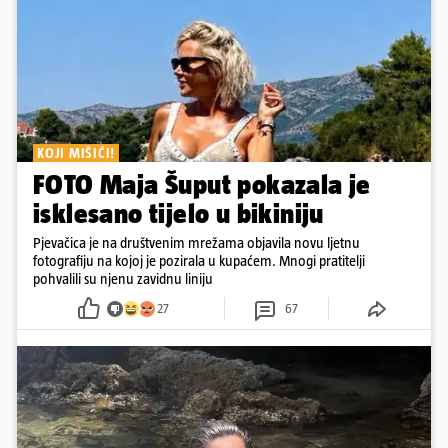
KOJI MIŠIĆI!
FOTO Maja Šuput pokazala je
isklesano tijelo u bikiniju
Pjevačica je na društvenim mrežama objavila novu ljetnu
fotografiju na kojoj je pozirala u kupaćem. Mnogi pratitelji
pohvalili su njenu zavidnu liniju
27
67