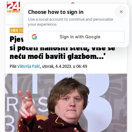
PRIJAVA
Show
Komentari
1
IMA TOURETTEOV SINDROM
Pjevač Capaldi o bolesti: 'Ako ću
si početi nanositi štetu, više se
neću moći baviti glazbom...'
Piše
Viktorija Palić
,
utorak, 4.4.2023. u 06:49