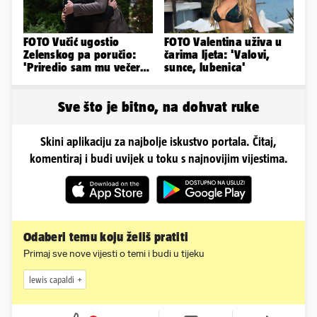
FOTO Vučić ugostio
FOTO Valentina uživa u
Zelenskog pa poručio:
čarima ljeta: 'Valovi,
'Priredio sam mu večeru
sunce, lubenica'
i poželio dobrodošlicu'
Sve što je bitno, na dohvat ruke
Skini aplikaciju za najbolje iskustvo portala. Čitaj,
komentiraj i budi uvijek u toku s najnovijim vijestima.
Odaberi temu koju želiš pratiti
Primaj sve nove vijesti o temi i budi u tijeku
lewis capaldi