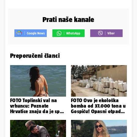
Prati naše kanale
Preporučeni članci
FOTO Toplinski val na
FOTO Ovo je ekološka
vrhuncu: Poznate
bomba od 37.000 tona u
Hrvatice znaju da je spas
Gospiću! Opasni otpad
u minijaturnom bikiniju
prijetnja je i ljudima