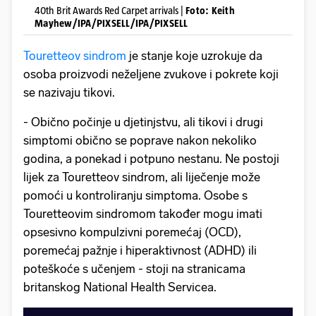
40th Brit Awards Red Carpet arrivals |
Foto: Keith
Mayhew/IPA/PIXSELL/IPA/PIXSELL
Touretteov sindrom
je stanje koje uzrokuje da
osoba proizvodi neželjene zvukove i pokrete koji
se nazivaju tikovi.
- Obično počinje u djetinjstvu, ali tikovi i drugi
simptomi obično se poprave nakon nekoliko
godina, a ponekad i potpuno nestanu. Ne postoji
lijek za Touretteov sindrom, ali liječenje može
pomoći u kontroliranju simptoma. Osobe s
Touretteovim sindromom također mogu imati
opsesivno kompulzivni poremećaj (OCD),
poremećaj pažnje i hiperaktivnost (ADHD) ili
poteškoće s učenjem - stoji na stranicama
britanskog National Health Servicea.