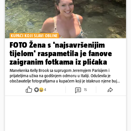
KUPAĆI KOJI SLAVI OBLINE
FOTO Žena s 'najsavršenijim
tijelom' raspametila je fanove
zaigranim fotkama iz plićaka
Manekenka Kelly Brook sa suprugom Jeremyjem Parisijem i
prijateljima uživa na godišnjem odmoru u Italiji. Oduševila je
obožavatelje fotografijama u kupaćem koji je istaknuo njene bujne
obline
4
15