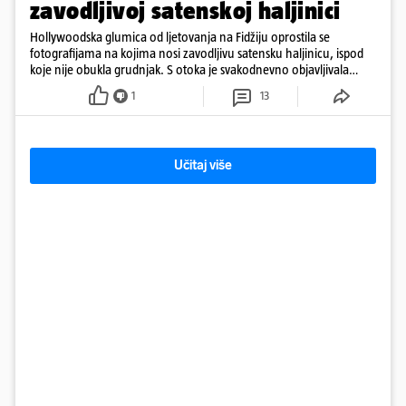
zavodljivoj satenskoj haljinici
Hollywoodska glumica od ljetovanja na Fidžiju oprostila se
fotografijama na kojima nosi zavodljivu satensku haljinicu, ispod
koje nije obukla grudnjak. S otoka je svakodnevno objavljivala
fotografije u kupaćem
1
13
Učitaj više