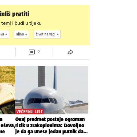
eliš pratiti
 temi i budi u tijeku
eva
alina
život na vagi
2