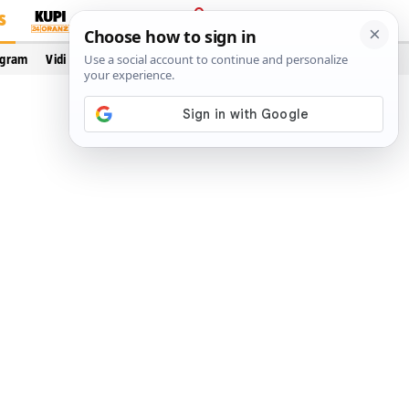
S
PRIJAVA
ogram
Vidi još…