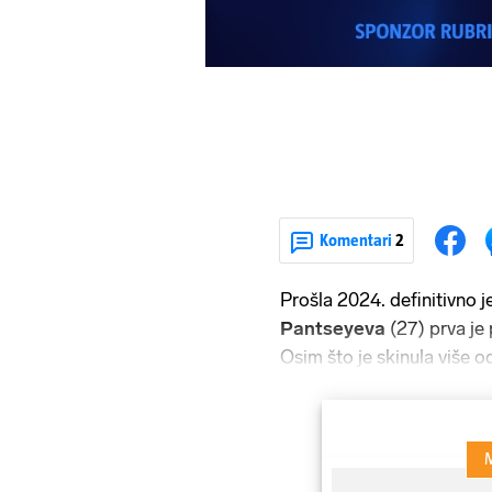
Komentari
2
Prošla 2024. definitivno j
Pantseyeva
(27) prva je
Osim što je skinula više o
bolnim traumama iz djetin
svojom pričom iz teškog d
jednostavna, kako smo se u
svojom mezimicom Alojom,