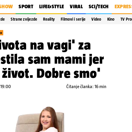
SHOW
SPORT
LIFE&STYLE
VIRAL
SCI/TECH
EXPRES
zde
Strane zvijezde
Reality
Filmovi i serije
Video
Kino
TV Pr
+
ivota na vagi' za
stila sam mami jer
k život. Dobre smo'
 19:00
Čitanje članka: 16 min