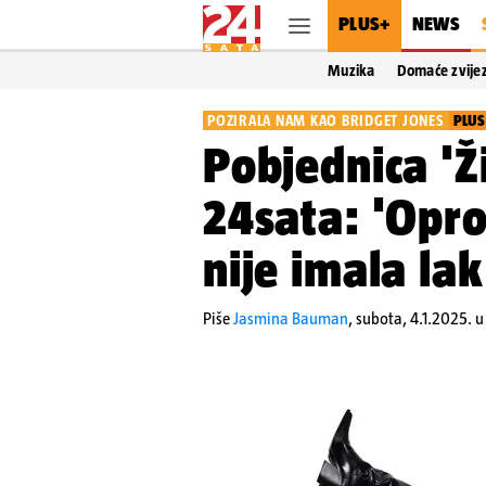
PLUS+
NEWS
Muzika
Domaće zvije
POZIRALA NAM KAO BRIDGET JONES
PLUS
Pobjednica 'Ž
24sata: 'Opro
nije imala la
Piše
Jasmina Bauman
,
subota, 4.1.2025. u