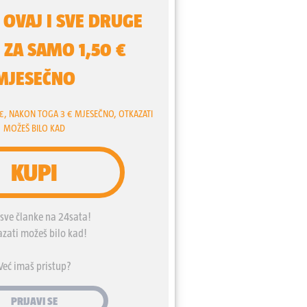
i ih, kaže, imati jer se znaju pokvariti i
to radi spontano. U tome je, dodaje,
 sigurno - na staru kilažu se ne vraća.