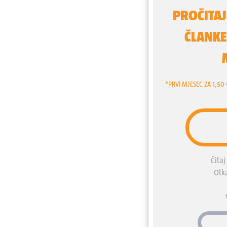
konkretnih planova. I ne vol
bolje funkcionira kad neš
profesionalka. No jedno je