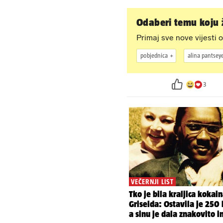
Odaberi temu koju ž
Primaj sve nove vijesti o
pobjednica
alina pantsey
3