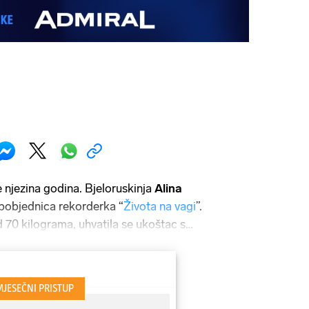
e njezina godina. Bjeloruskinja
Alina
 pobjednica rekorderka “
Života na vagi
”.
d 70 kilograma, uhvatila se ukoštac s
jstva i motivirala mnoge djevojčice
jetinjstva. Simpatična, skromna i
vjerili na snimanju na koje je došla sa
 prevoditeljica u novoj godini nema