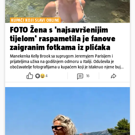
KUPAĆI KOJI SLAVI OBLINE
FOTO Žena s 'najsavršenijim
tijelom' raspametila je fanove
zaigranim fotkama iz plićaka
Manekenka Kelly Brook sa suprugom Jeremyjem Parisijem i
prijateljima uživa na godišnjem odmoru u Italiji. Oduševila je
obožavatelje fotografijama u kupaćem koji je istaknuo njene bujne
obline
4
16