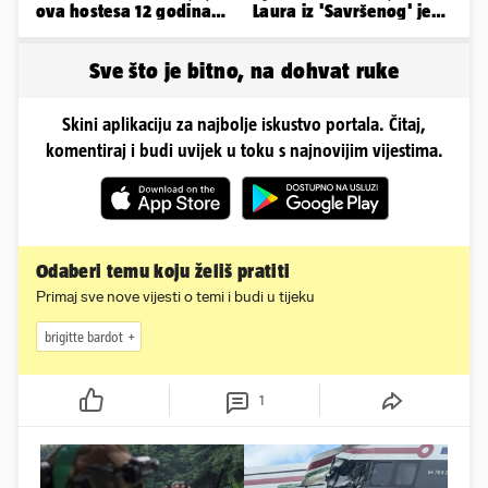
ova hostesa 12 godina
Laura iz 'Savršenog' je
poslije i kako izgleda?
objavila fotke sa svog
odmora
Sve što je bitno, na dohvat ruke
Skini aplikaciju za najbolje iskustvo portala. Čitaj,
komentiraj i budi uvijek u toku s najnovijim vijestima.
Odaberi temu koju želiš pratiti
Primaj sve nove vijesti o temi i budi u tijeku
brigitte bardot
1