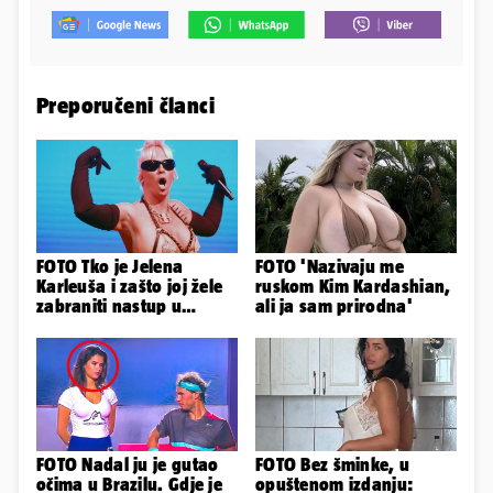
Preporučeni članci
FOTO Tko je Jelena
FOTO 'Nazivaju me
Karleuša i zašto joj žele
ruskom Kim Kardashian,
zabraniti nastup u
ali ja sam prirodna'
Vodicama? Evo što je
govorila...
FOTO Nadal ju je gutao
FOTO Bez šminke, u
očima u Brazilu. Gdje je
opuštenom izdanju: