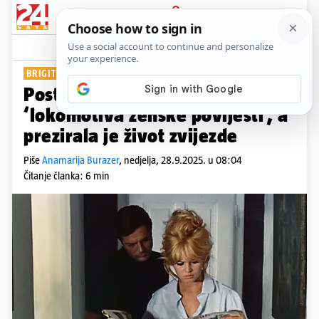
PRIJAVA
Show
Komentari
1
BRIGITTE BARDOT SLAVI 91. ROĐENDAN
Postala je kulturni fenomen i
‘lokomotiva ženske povijesti’, a
prezirala je život zvijezde
Piše
Anamarija Burazer
,
nedjelja, 28.9.2025. u 08:04
Čitanje članka: 6 min