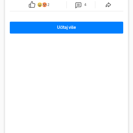
2
4
Učitaj više