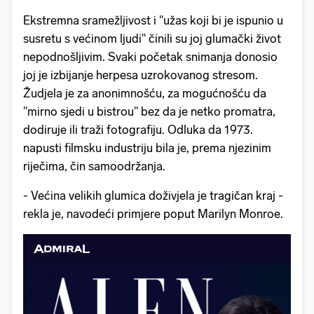
Ekstremna sramežljivost i "užas koji bi je ispunio u
susretu s većinom ljudi" činili su joj glumački život
nepodnošljivim. Svaki početak snimanja donosio
joj je izbijanje herpesa uzrokovanog stresom.
Žudjela je za anonimnošću, za mogućnošću da
"mirno sjedi u bistrou" bez da je netko promatra,
dodiruje ili traži fotografiju. Odluka da 1973.
napusti filmsku industriju bila je, prema njezinim
riječima, čin samoodržanja.
- Većina velikih glumica doživjela je tragičan kraj -
rekla je, navodeći primjere poput Marilyn Monroe.