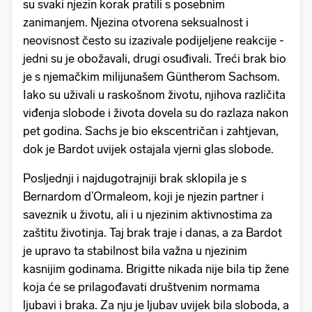
su svaki njezin korak pratili s posebnim
zanimanjem. Njezina otvorena seksualnost i
neovisnost često su izazivale podijeljene reakcije -
jedni su je obožavali, drugi osuđivali. Treći brak bio
je s njemačkim milijunašem Güntherom Sachsom.
Iako su uživali u raskošnom životu, njihova različita
viđenja slobode i života dovela su do razlaza nakon
pet godina. Sachs je bio ekscentričan i zahtjevan,
dok je Bardot uvijek ostajala vjerni glas slobode.
Posljednji i najdugotrajniji brak sklopila je s
Bernardom d’Ormaleom, koji je njezin partner i
saveznik u životu, ali i u njezinim aktivnostima za
zaštitu životinja. Taj brak traje i danas, a za Bardot
je upravo ta stabilnost bila važna u njezinim
kasnijim godinama. Brigitte nikada nije bila tip žene
koja će se prilagođavati društvenim normama
ljubavi i braka. Za nju je ljubav uvijek bila sloboda, a