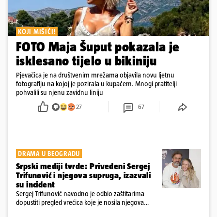
KOJI MIŠIĆI!
FOTO Maja Šuput pokazala je
isklesano tijelo u bikiniju
Pjevačica je na društvenim mrežama objavila novu ljetnu
fotografiju na kojoj je pozirala u kupaćem. Mnogi pratitelji
pohvalili su njenu zavidnu liniju
27
67
DRAMA U BEOGRADU
Srpski mediji tvrde: Privedeni Sergej
Trifunović i njegova supruga, izazvali
su incident
Sergej Trifunović navodno je odbio zaštitarima
dopustiti pregled vrećica koje je nosila njegova
supruga, što je dodatno podignulo tenzije