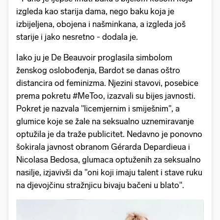
izgleda kao starija dama, nego baku koja je
izbijeljena, obojena i našminkana, a izgleda još
starije i jako nesretno - dodala je.
Iako ju je De Beauvoir proglasila simbolom
ženskog oslobođenja, Bardot se danas oštro
distancira od feminizma. Njezini stavovi, posebice
prema pokretu #MeToo, izazvali su bijes javnosti.
Pokret je nazvala "licemjernim i smiješnim", a
glumice koje se žale na seksualno uznemiravanje
optužila je da traže publicitet. Nedavno je ponovno
šokirala javnost obranom Gérarda Depardieua i
Nicolasa Bedosa, glumaca optuženih za seksualno
nasilje, izjavivši da "oni koji imaju talent i stave ruku
na djevojčinu stražnjicu bivaju bačeni u blato".