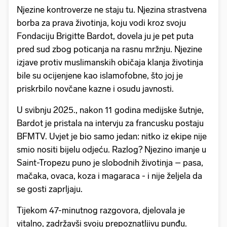
Njezine kontroverze ne staju tu. Njezina strastvena
borba za prava životinja, koju vodi kroz svoju
Fondaciju Brigitte Bardot, dovela ju je pet puta
pred sud zbog poticanja na rasnu mržnju. Njezine
izjave protiv muslimanskih običaja klanja životinja
bile su ocijenjene kao islamofobne, što joj je
priskrbilo novčane kazne i osudu javnosti.
U svibnju 2025., nakon 11 godina medijske šutnje,
Bardot je pristala na intervju za francusku postaju
BFMTV. Uvjet je bio samo jedan: nitko iz ekipe nije
smio nositi bijelu odjeću. Razlog? Njezino imanje u
Saint-Tropezu puno je slobodnih životinja – pasa,
mačaka, ovaca, koza i magaraca - i nije željela da
se gosti zaprljaju.
Tijekom 47-minutnog razgovora, djelovala je
vitalno, zadržavši svoju prepoznatljivu punđu.