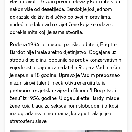
vlastiti život. U svom prvom televizijskom intervjuu
nakon više od desetljeća, Bardot je još jednom
pokazala da živi isključivo po svojim pravilima,
nudeći rijedak uvid u svijet žene koja se odavno
odrekla mita koji je sama stvorila.
Rođena 1934. u imućnoj pariškoj obitelji, Brigitte
Bardot nije imala sretno djetinjstvo. Odgajana uz
strogu disciplinu, pobunila se protiv konzervativnih
vrijednosti udajom za redatelja Rogera Vadima čim
je napunila 18 godina. Upravo je Vadim prepoznao
njezin sirovi talent i neukrotivu energiju te je
pretvorio u svjetsku zvijezdu filmom "I Bog stvori
ženu" iz 1956. godine. Uloga Juliette Hardy, mlade
žene koja traga za seksualnom slobodom i prkosi
malograđanskim normama, katapultirala ju je u
stratosferu slave.