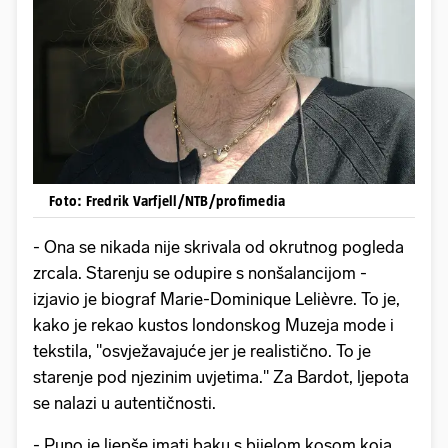
Foto: Fredrik Varfjell/NTB/profimedia
- Ona se nikada nije skrivala od okrutnog pogleda
zrcala. Starenju se odupire s nonšalancijom -
izjavio je biograf Marie-Dominique Lelièvre. To je,
kako je rekao kustos londonskog Muzeja mode i
tekstila, "osvježavajuće jer je realistično. To je
starenje pod njezinim uvjetima." Za Bardot, ljepota
se nalazi u autentičnosti.
- Puno je ljepše imati baku s bijelom kosom koja