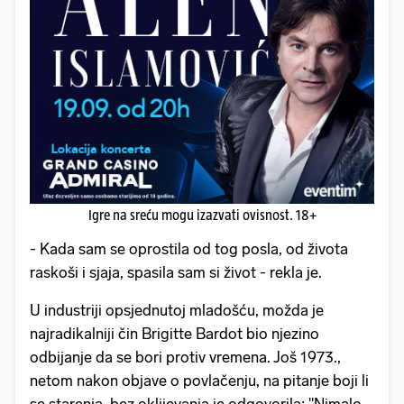
Igre na sreću mogu izazvati ovisnost. 18+
- Kada sam se oprostila od tog posla, od života
raskoši i sjaja, spasila sam si život - rekla je.
U industriji opsjednutoj mladošću, možda je
najradikalniji čin Brigitte Bardot bio njezino
odbijanje da se bori protiv vremena. Još 1973.,
netom nakon objave o povlačenju, na pitanje boji li
se starenja, bez oklijevanja je odgovorila: "Nimalo,