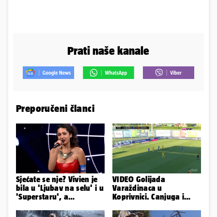
Prati naše kanale
Preporučeni članci
Sjećate se nje? Vivien je
VIDEO Golijada
bila u 'Ljubav na selu' i u
Varaždinaca u
'Superstaru', a
Koprivnici. Canjuga i
pogledajte kako sada
Latković sjajni,
izgleda
pogledajte sve golove!