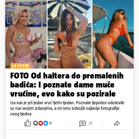
24 FOTKE
FOTO Od haltera do premalenih
badića: I poznate dame muče
vrućine, evo kako su pozirale
Iza nas je još jedan vruć ljetni tjedan. Poznate ljepotice oduševile
su nas svojim izdanjima, a mi smo izdvojili najbolje fotografije
ovog tjedna
16
27