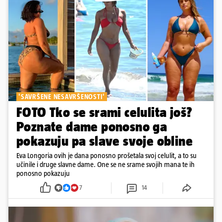
'SAVRŠENE NESAVRŠENOSTI'
FOTO Tko se srami celulita još?
Poznate dame ponosno ga
pokazuju pa slave svoje obline
Eva Longoria ovih je dana ponosno prošetala svoj celulit, a to su
učinile i druge slavne dame. One se ne srame svojih mana te ih
ponosno pokazuju
7
14