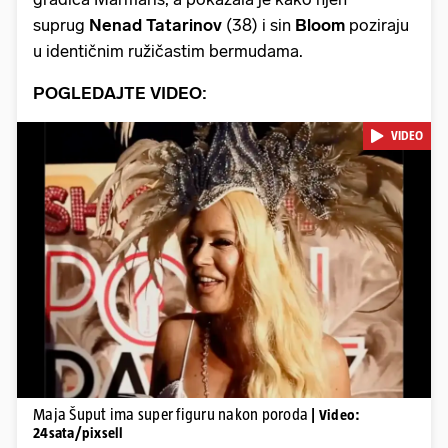
suprug
Nenad Tatarinov
(38) i sin
Bloom
poziraju
u identičnim ružičastim bermudama.
POGLEDAJTE VIDEO:
VIDEO
Pokretanje videa...
Maja Šuput ima super figuru nakon poroda
| Video:
24sata/pixsell