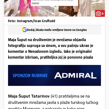
6
Foto: Instagram/Ioan Gruffudd
Dodaj 24sata među omiljene izvore na Googleu
Maja Šuput na društvenim je mrežama objavila
fotografiju supruga sa sinom, a svu pažnju ukrao je
komentar o Nenadovom izgledu. Iako je originalni
komentar izbrisan, pratiteljica joj je ponovno pisala
Maja Šuput Tatarinov
(41) pratiteljima se na
društvenim mrežama javila s plaže turskog lučkog
gradića Marmaris, a pokazala je kako njen