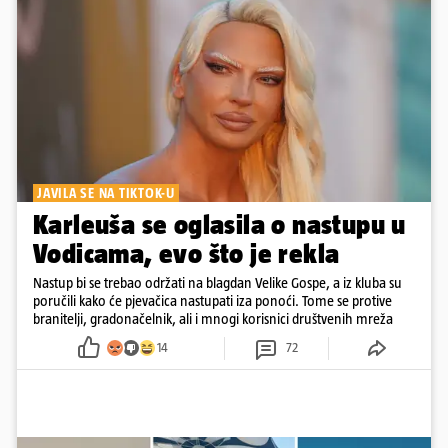
JAVILA SE NA TIKTOK-U
Karleuša se oglasila o nastupu u
Vodicama, evo što je rekla
Nastup bi se trebao održati na blagdan Velike Gospe, a iz kluba su
poručili kako će pjevačica nastupati iza ponoći. Tome se protive
branitelji, gradonačelnik, ali i mnogi korisnici društvenih mreža
14
72