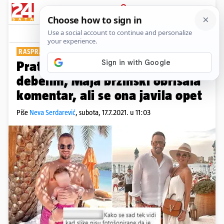
PRIJAVA
Show
Komentari
130
RASPRAVA O PHOTOSHOPU
Pratiteljica je Nenada nazvala
debelim, Maja brzinski obrisala
komentar, ali se ona javila opet
Piše
Neva Serdarević
,
subota, 17.7.2021. u 11:03