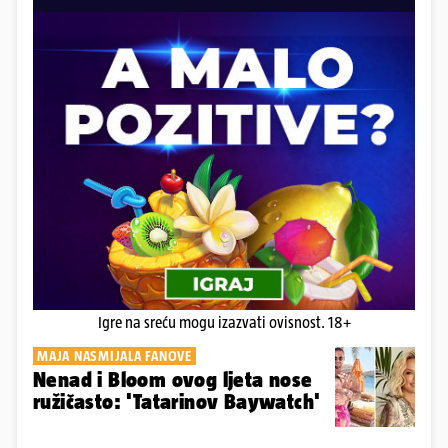
Igre na sreću mogu izazvati ovisnost. 18+
MAJA NASMIJALA FANOVE
Nenad i Bloom ovog ljeta nose
ružičasto: 'Tatarinov Baywatch'