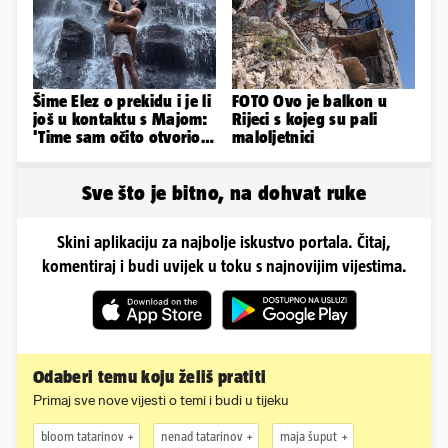
Šime Elez o prekidu i je li
FOTO Ovo je balkon u
još u kontaktu s Majom:
Rijeci s kojeg su pali
'Time sam očito otvorio
maloljetnici
Pandorinu kutiju'
Sve što je bitno, na dohvat ruke
Skini aplikaciju za najbolje iskustvo portala. Čitaj,
komentiraj i budi uvijek u toku s najnovijim vijestima.
Odaberi temu koju želiš pratiti
Primaj sve nove vijesti o temi i budi u tijeku
bloom tatarinov
nenad tatarinov
maja šuput