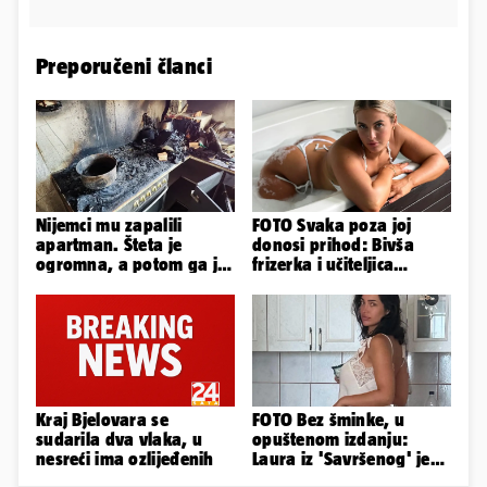
Preporučeni članci
Nijemci mu zapalili
FOTO Svaka poza joj
apartman. Šteta je
donosi prihod: Bivša
ogromna, a potom ga je
frizerka i učiteljica
šokirao i e-mail od
oblinama je zapalila
Bookinga
Instagram
Kraj Bjelovara se
FOTO Bez šminke, u
sudarila dva vlaka, u
opuštenom izdanju:
nesreći ima ozlijeđenih
Laura iz 'Savršenog' je
objavila fotke sa svog