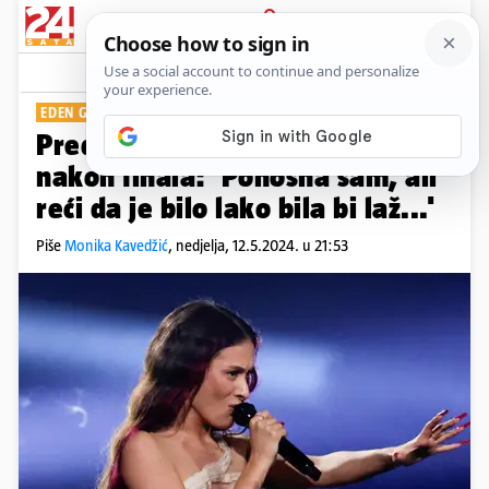
PRIJAVA
Show
Komentari
12
EDEN GOLAN
Predstavnica Izraela se oglasila
nakon finala: 'Ponosna sam, ali
reći da je bilo lako bila bi laž...'
Piše
Monika Kavedžić
,
nedjelja, 12.5.2024. u 21:53