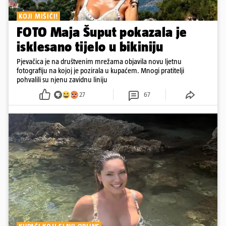
KOJI MIŠIĆI!
FOTO Maja Šuput pokazala je
isklesano tijelo u bikiniju
Pjevačica je na društvenim mrežama objavila novu ljetnu
fotografiju na kojoj je pozirala u kupaćem. Mnogi pratitelji
pohvalili su njenu zavidnu liniju
27
67