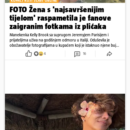
KUPAĆI KOJI SLAVI OBLINE
FOTO Žena s 'najsavršenijim
tijelom' raspametila je fanove
zaigranim fotkama iz plićaka
Manekenka Kelly Brook sa suprugom Jeremyjem Parisijem i
prijateljima uživa na godišnjem odmoru u Italiji. Oduševila je
obožavatelje fotografijama u kupaćem koji je istaknuo njene bujne
obline
4
16