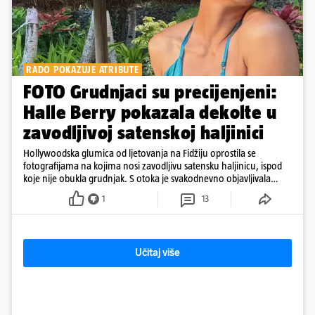
RADO POKAZUJE ATRIBUTE
FOTO Grudnjaci su precijenjeni:
Halle Berry pokazala dekolte u
zavodljivoj satenskoj haljinici
Hollywoodska glumica od ljetovanja na Fidžiju oprostila se
fotografijama na kojima nosi zavodljivu satensku haljinicu, ispod
koje nije obukla grudnjak. S otoka je svakodnevno objavljivala
fotografije u kupaćem
1
13
Učitaj više