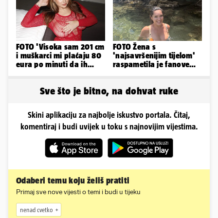
FOTO 'Visoka sam 201 cm
FOTO Žena s
i muškarci mi plaćaju 80
'najsavršenijim tijelom'
eura po minuti da ih
raspametila je fanove
pokorim riječima'
zaigranim fotkama iz
plićaka
Sve što je bitno, na dohvat ruke
Skini aplikaciju za najbolje iskustvo portala. Čitaj,
komentiraj i budi uvijek u toku s najnovijim vijestima.
Odaberi temu koju želiš pratiti
Primaj sve nove vijesti o temi i budi u tijeku
nenad cvetko