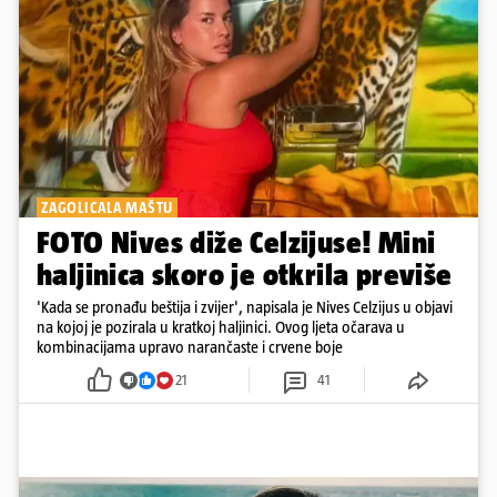
ZAGOLICALA MAŠTU
FOTO Nives diže Celzijuse! Mini
haljinica skoro je otkrila previše
'Kada se pronađu beštija i zvijer', napisala je Nives Celzijus u objavi
na kojoj je pozirala u kratkoj haljinici. Ovog ljeta očarava u
kombinacijama upravo narančaste i crvene boje
21
41