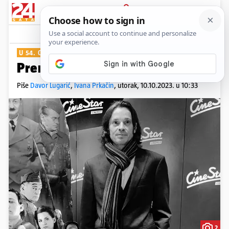
PRIJAVA
Show
Komentari
9
U 54. GODINI
Preminuo glumac Nenad Cvetko
Piše
Davor Lugarić
,
Ivana Prkačin
,
utorak, 10.10.2023. u 10:33
2