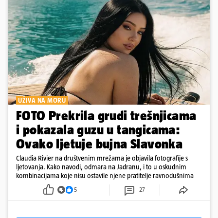
UŽIVA NA MORU
FOTO Prekrila grudi trešnjicama
i pokazala guzu u tangicama:
Ovako ljetuje bujna Slavonka
Claudia Rivier na društvenim mrežama je objavila fotografije s
ljetovanja. Kako navodi, odmara na Jadranu, i to u oskudnim
kombinacijama koje nisu ostavile njene pratitelje ravnodušnima
5
27