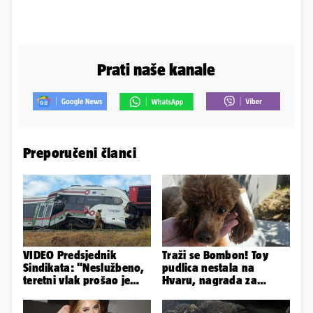
Prati naše kanale
Preporučeni članci
VIDEO Predsjednik
Traži se Bombon! Toy
Sindikata: "Neslužbeno,
pudlica nestala na
teretni vlak prošao je
Hvaru, nagrada za
kroz signal 'STOJ'..."
pronalazak je 3000 eura