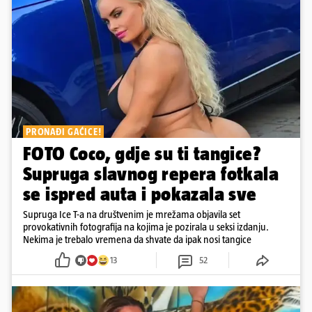
PRONAĐI GAĆICE!
FOTO Coco, gdje su ti tangice?
Supruga slavnog repera fotkala
se ispred auta i pokazala sve
Supruga Ice T-a na društvenim je mrežama objavila set
provokativnih fotografija na kojima je pozirala u seksi izdanju.
Nekima je trebalo vremena da shvate da ipak nosi tangice
13
52