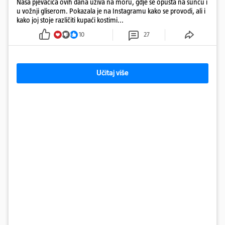
Naša pjevačica ovih dana uživa na moru, gdje se opušta na suncu i
u vožnji gliserom. Pokazala je na Instagramu kako se provodi, ali i
kako joj stoje različiti kupaći kostimi...
10
27
Učitaj više