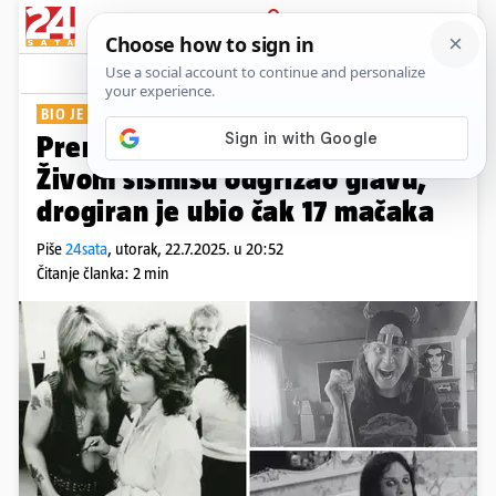
PRIJAVA
Show
Komentari
51
BIO JE BOLESTAN
Preminuo Ozzy Osbourne (77):
Živom šišmišu odgrizao glavu,
drogiran je ubio čak 17 mačaka
Piše
24sata
,
utorak, 22.7.2025. u 20:52
Čitanje članka: 2 min