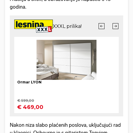
godina.
Nakon niza slabo plaćenih poslova, uključujući rad
u klaonici, Osbourne je s gitaristom Tonyjem