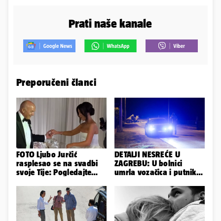
Prati naše kanale
Preporučeni članci
FOTO Ljubo Jurčić
DETALJI NESREĆE U
rasplesao se na svadbi
ZAGREBU: U bolnici
svoje Tije: Pogledajte
umrla vozačica i putnik,
kako je izgledalo
auto se u sudaru
vjenčanje...
prepolovio