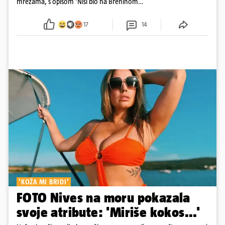
mrežama, s opisom 'Nisi bio na Breninom
koncertu, ako Brena nije pala pred tobom'.
Srećom, pjevačica se nije ozlijedila nego je s
17
14
osmijehom nastavila pjevati
'KOŽA MI BRIDI'
FOTO Nives na moru pokazala
svoje atribute: 'Miriše kokos...'