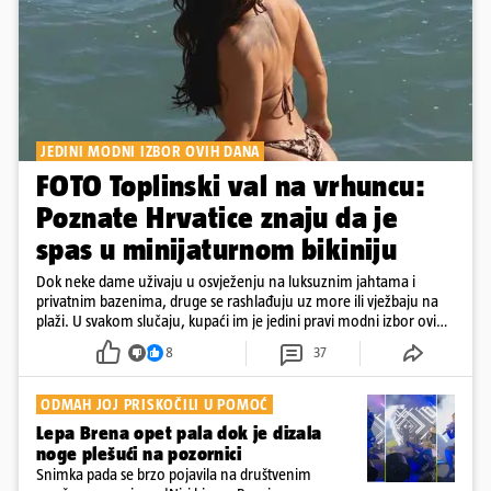
JEDINI MODNI IZBOR OVIH DANA
FOTO Toplinski val na vrhuncu:
Poznate Hrvatice znaju da je
spas u minijaturnom bikiniju
Dok neke dame uživaju u osvježenju na luksuznim jahtama i
privatnim bazenima, druge se rashlađuju uz more ili vježbaju na
plaži. U svakom slučaju, kupaći im je jedini pravi modni izbor ovih
dana
8
37
ODMAH JOJ PRISKOČILI U POMOĆ
Lepa Brena opet pala dok je dizala
noge plešući na pozornici
Snimka pada se brzo pojavila na društvenim