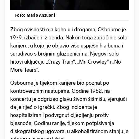
Foto: Mario Anzuoni
Zbog ovisnosti o alkoholu i drogama, Osbourne je
1979. izbačen iz benda. Nakon toga započinje solo
karijeru, u kojoj je objavio više uspješnih albuma i
surađivao s brojnim glazbenicima. Njegovi solo
hitovi uključuju „Crazy Train“, „Mr. Crowley“ i „No
More Tears“.
Osbourne je tijekom karijere bio poznat po
kontroverznim nastupima. Godine 1982. na
koncertu je odgrizao glavu živom šišmišu, vjerujući
da je riječ o igrački. Zbog incidenta je
hospitaliziran i podvrgnut cijepljenju protiv
bjesnoće. Godinu ranije, tijekom potpisivanja
diskografskog ugovora, u alkoholiziranom stanju je