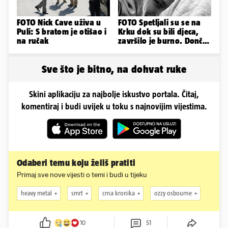
FOTO Nick Cave uživa u
FOTO Spetljali su se na
Puli: S bratom je otišao i
Krku dok su bili djeca,
na ručak
završilo je burno. Dončić
i Anamaria u novoj fazi
Sve što je bitno, na dohvat ruke
Skini aplikaciju za najbolje iskustvo portala. Čitaj,
komentiraj i budi uvijek u toku s najnovijim vijestima.
Odaberi temu koju želiš pratiti
Primaj sve nove vijesti o temi i budi u tijeku
heavy metal
smrt
crna kronika
ozzy osbourne
10
51