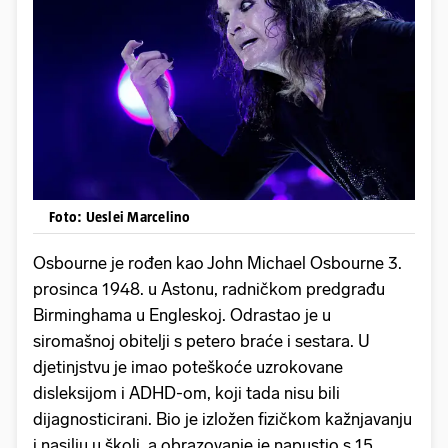
Foto: Ueslei Marcelino
Osbourne je rođen kao John Michael Osbourne 3.
prosinca 1948. u Astonu, radničkom predgrađu
Birminghama u Engleskoj. Odrastao je u
siromašnoj obitelji s petero braće i sestara. U
djetinjstvu je imao poteškoće uzrokovane
disleksijom i ADHD-om, koji tada nisu bili
dijagnosticirani. Bio je izložen fizičkom kažnjavanju
i nasilju u školi, a obrazovanje je napustio s 15