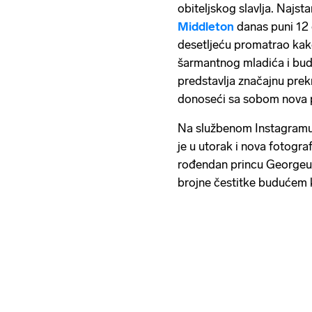
obiteljskog slavlja. Najstar
Middleton
danas puni 12 g
desetljeću promatrao kak
šarmantnog mladića i bud
predstavlja značajnu prekr
donoseći sa sobom nova p
Na službenom Instagramu 
je u utorak i nova fotograf
rođendan princu Georgeu'
brojne čestitke budućem k