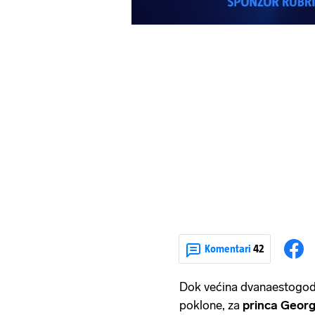
Komentari
42
Dok većina dvanaestogodiš
poklone, za
princa Geor