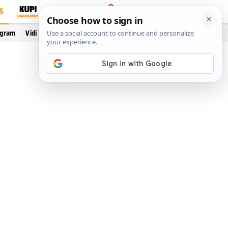
S
PRIJAVA
ogram
Vidi još…