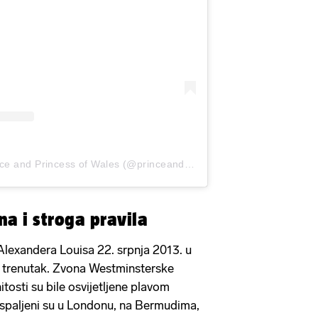
A post shared by The Prince and Princess of Wales (@princeandprincessofwales)
na i stroga pravila
lexandera Louisa 22. srpnja 2013. u
sni trenutak. Zvona Westminsterske
itosti su bile osvijetljene plavom
ispaljeni su u Londonu, na Bermudima,