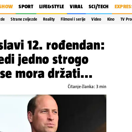
SHOW
SPORT
LIFE&STYLE
VIRAL
SCI/TECH
EXPRES
zde
Strane zvijezde
Reality
Filmovi i serije
Video
Kino
TV Pr
slavi 12. rođendan:
edi jedno strogo
se mora držati...
Čitanje članka: 3 min