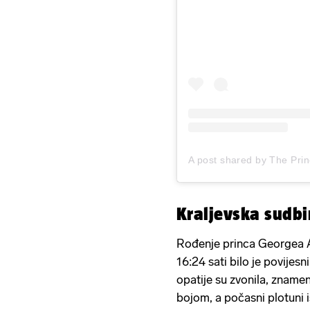
Kraljevska sudbi
Rođenje princa Georgea A
16:24 sati bilo je povije
opatije su zvonila, znamen
bojom, a počasni plotuni 