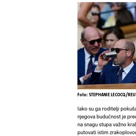
Foto: STEPHANIE LECOCQ/RE
Iako su ga roditelji pokuš
njegova budućnost je pr
na snagu stupa važno kral
putovati istim zrakoplov