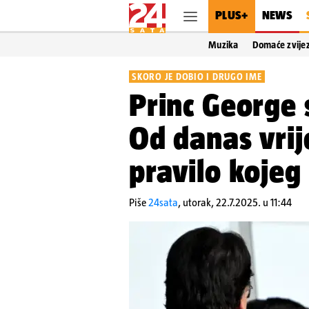
PLUS+
NEWS
Muzika
Domaće zvije
SKORO JE DOBIO I DRUGO IME
Princ George 
Od danas vrij
pravilo kojeg 
Piše
24sata
,
utorak, 22.7.2025. u 11:44