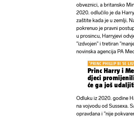
obveznici, a britansko Min
2020. odlučilo je da Harryj
zaštite kada je u zemlji.
pokrenuo je pravni postup
u prosincu, Harryjevi odvje
"izdvojen" i tretiran "manje
novinska agencija PA Med
'PRINC PHILLIP BI SE LJU
Princ Harry i M
djeci promijenil
će ga još udaljiti
Odluku iz 2020. godine Ha
na vojvodu od Sussexa. Sa
opravdana i "nije pokvar