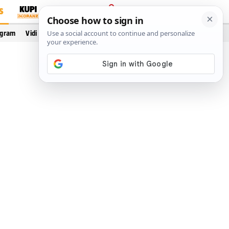
S
PRIJAVA
ogram
Vidi još…