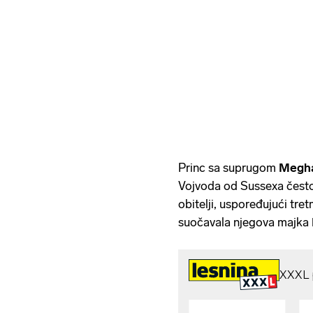
Princ sa suprugom
Megh
Vojvoda od Sussexa često 
obitelji, uspoređujući tre
suočavala njegova majka