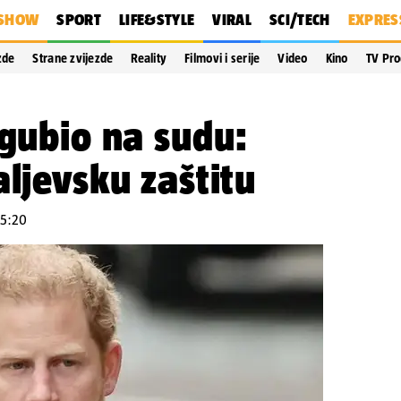
SHOW
SPORT
LIFE&STYLE
VIRAL
SCI/TECH
EXPRES
zde
Strane zvijezde
Reality
Filmovi i serije
Video
Kino
TV Pr
zgubio na sudu:
aljevsku zaštitu
15:20