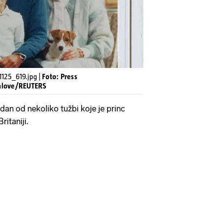
1125_619.jpg |
Foto: Press
inlove/REUTERS
edan od nekoliko tužbi koje je princ
ritaniji.