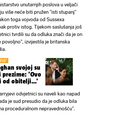
istarstvo unutarnjih poslova u veljači
u više neće biti pružen "isti stupanj"
 Nakon toga vojvoda od Sussexa
ak protiv istog. Tijekom saslušanja još
tnici tvrdili su da odluka znači da je on
 povoljno", izvijestila je britanska
ia.
TIO'
eghan svojoj su
i prezime: 'Ovo
 od obitelji...'
rryjevi odvjetnici su naveli kao napad
da je sud presudio da je odluka bila
ena proceduralnom nepravednošću".