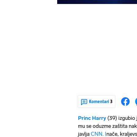
Komentari
3
Princ Harry
(39) izgubio 
mu se oduzme zaštita nako
javlja
CNN. I
nače, kraljev