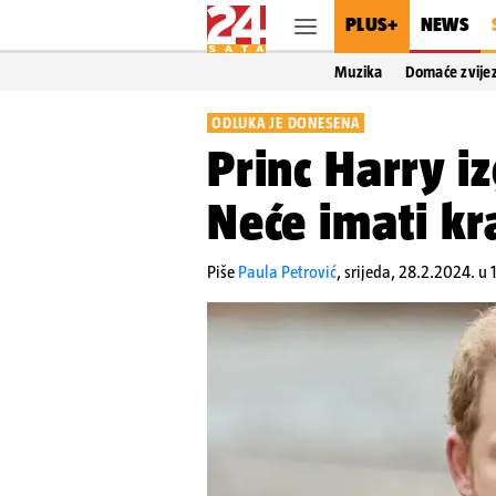
PLUS+
NEWS
Muzika
Domaće zvije
ODLUKA JE DONESENA
Princ Harry i
Neće imati kr
Piše
Paula Petrović
,
srijeda, 28.2.2024. u 