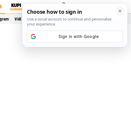
S
PRIJAVA
ogram
Vidi još…