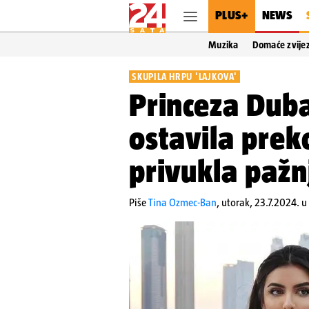
PLUS+
NEWS
Muzika
Domaće zvije
SKUPILA HRPU 'LAJKOVA'
Princeza Duba
ostavila prek
privukla paž
Piše
Tina Ozmec-Ban
,
utorak, 23.7.2024. u