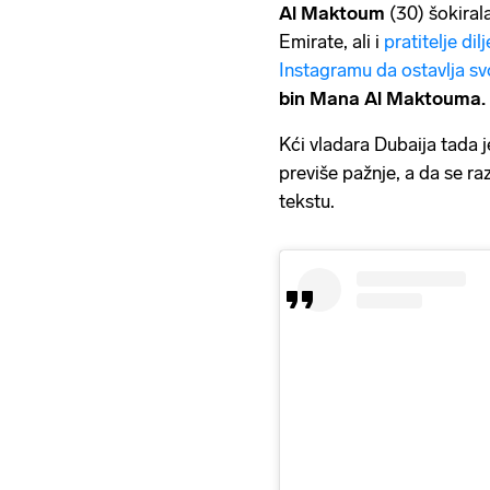
Al Maktoum
(30) šokiral
Emirate, ali i
pratitelje dil
Instagramu da ostavlja s
bin Mana Al Maktouma.
Kći vladara Dubaija tada j
previše pažnje, a da se ra
tekstu.