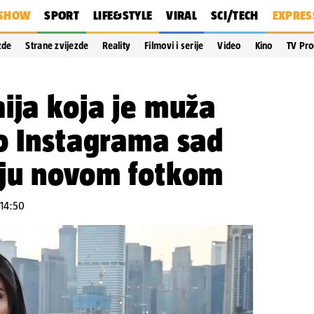
SHOW
SPORT
LIFE&STYLE
VIRAL
SCI/TECH
EXPRES
zde
Strane zvijezde
Reality
Filmovi i serije
Video
Kino
TV Pr
ija koja je muža
o Instagrama sad
nju novom fotkom
 14:50