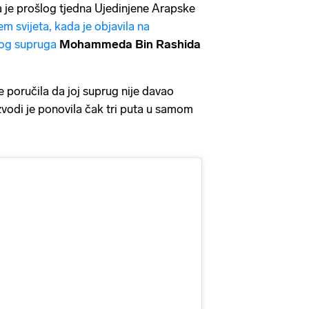
a je prošlog tjedna Ujedinjene Arapske
jem svijeta, kada je objavila na
vog supruga
Mohammeda Bin Rashida
e poručila da joj suprug nije davao
zvodi je ponovila čak tri puta u samom