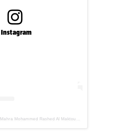
n Instagram
A post shared by Shaikha Mahra Mohammed Rashed Al Maktoum (@hhshmahra)