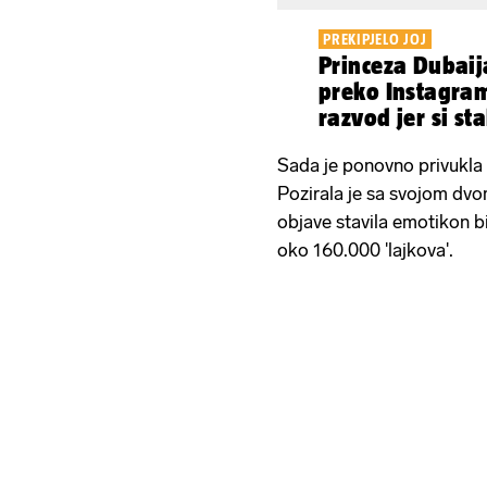
PREKIPJELO JOJ
Princeza Dubaij
preko Instagra
razvod jer si st
drugima
Sada je ponovno privukla
Pozirala je sa svojom dvo
objave stavila emotikon bi
oko 160.000 'lajkova'.