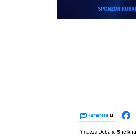
Komentari
13
Princeza Dubaija
Sheikh