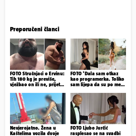
Prati naše kanale
Preporučeni članci
FOTO Stručnjaci o Ervinu:
FOTO 'Dala sam otkaz
Tih 180 kg je previše,
kao programerka. Toliko
vježbao on ili ne, prijete
sam lijepa da su po meni
mu mnoge komplikacije
napravili lutku'