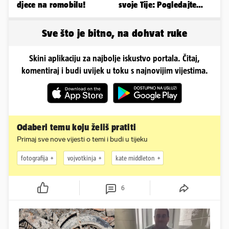
Nevjerojatno. Žena u
FOTO Ljubo Jurčić
Kaštelima vozila dvoje
rasplesao se na svadbi
djece na romobilu!
svoje Tije: Pogledajte
kako je izgledalo
vjenčanje...
Sve što je bitno, na dohvat ruke
Skini aplikaciju za najbolje iskustvo portala. Čitaj,
komentiraj i budi uvijek u toku s najnovijim vijestima.
Odaberi temu koju želiš pratiti
Primaj sve nove vijesti o temi i budi u tijeku
fotografija
vojvotkinja
kate middleton