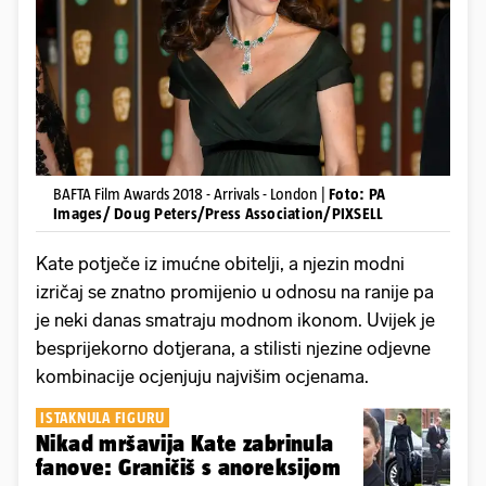
BAFTA Film Awards 2018 - Arrivals - London |
Foto: PA
Images/ Doug Peters/Press Association/PIXSELL
Kate potječe iz imućne obitelji, a njezin modni
izričaj se znatno promijenio u odnosu na ranije pa
je neki danas smatraju modnom ikonom. Uvijek je
besprijekorno dotjerana, a stilisti njezine odjevne
kombinacije ocjenjuju najvišim ocjenama.
ISTAKNULA FIGURU
Nikad mršavija Kate zabrinula
fanove: Graničiš s anoreksijom