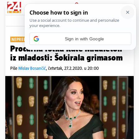
PRIJAVA
Show
Komentari
6
NEPREPOZNATLJIVA JE
Procurila fotka Kate Middleton
iz mladosti: Šokirala grimasom
Piše
Mislav Bosančić
,
četvrtak, 27.2.2020. u 20:00