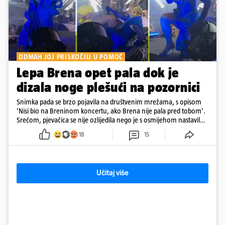
ODMAH JOJ PRISKOČILI U POMOĆ
Lepa Brena opet pala dok je
dizala noge plešući na pozornici
Snimka pada se brzo pojavila na društvenim mrežama, s opisom
'Nisi bio na Breninom koncertu, ako Brena nije pala pred tobom'.
Srećom, pjevačica se nije ozlijedila nego je s osmijehom nastavila
pjevati
18
15