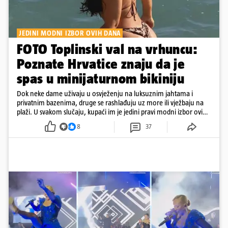
JEDINI MODNI IZBOR OVIH DANA
FOTO Toplinski val na vrhuncu:
Poznate Hrvatice znaju da je
spas u minijaturnom bikiniju
Dok neke dame uživaju u osvježenju na luksuznim jahtama i
privatnim bazenima, druge se rashlađuju uz more ili vježbaju na
plaži. U svakom slučaju, kupaći im je jedini pravi modni izbor ovih
dana
8
37