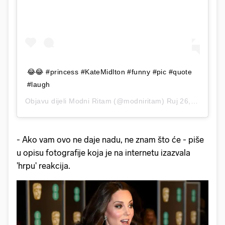
😂😂 #princess #KateMidlton #funny #pic #quote
#laugh
Objavu dijeli
Modni Ritam
(@modniritam)
Ruj 26, 2014 u 1:14 PDT
- Ako vam ovo ne daje nadu, ne znam što će - piše
u opisu fotografije koja je na internetu izazvala
'hrpu' reakcija.