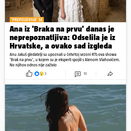
'PREPOLOVILA' SE
Ana iz 'Braka na prvu' danas je
neprepoznatljiva: Odselila je iz
Hrvatske, a ovako sad izgleda
Anu Jakuš gledatelji su upoznali u četvrtoj sezoni RTL-ova showa
'Brak na prvu', u kojem su je eksperti spojili s Alenom Vlahovićem.
No njihov odnos nije zaživio
3
10