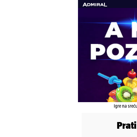
Igre na sreć
Prat