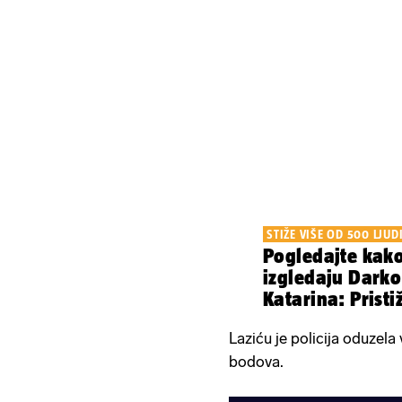
STIŽE VIŠE OD 500 LJUD
Pogledajte kak
izgledaju Darko
Katarina: Pristiž
Laziću je policija oduzel
bodova.