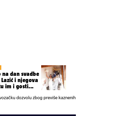
I
o na dan svadbe
 Lazić i njegova
u im i gosti...
a vozačku dozvolu zbog previše kaznenih