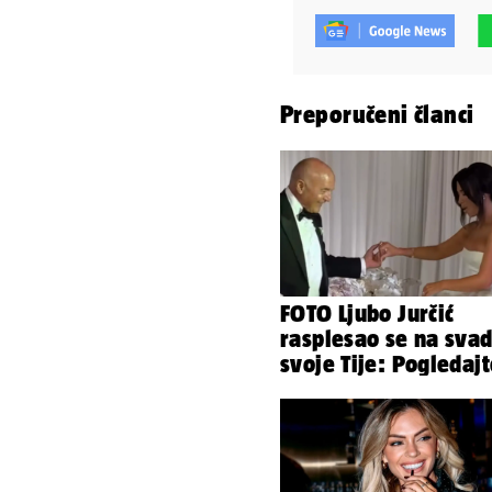
Preporučeni članci
FOTO Ljubo Jurčić
rasplesao se na svad
svoje Tije: Pogledaj
kako je izgledalo
vjenčanje...