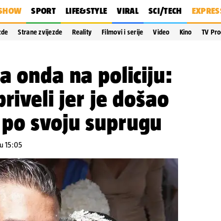
SHOW
SPORT
LIFE&STYLE
VIRAL
SCI/TECH
EXPRES
zde
Strane zvijezde
Reality
Filmovi i serije
Video
Kino
TV Pr
a onda na policiju:
riveli jer je došao
po svoju suprugu
 u 15:05