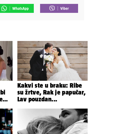
Kakvi ste u braku: Ribe
bi
su žrtve, Rak je papučar,
te
Lav pouzdan...