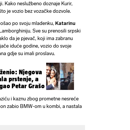
aji. Kako neslužbeno doznaje Kurir,
o što je vozio bez vozačke dozvole.
 došao po svoju mladenku,
Katarinu
Lamborghiniju. Sve su prenosili srpski
maklo da je pjevač, koji ima zabranu
ljače iduće godine, vozio do svoje
ana gdje su imali proslavu.
oženio: Njegova
la prstenje, a
igao Petar Grašo
 Laziću i kaznu zbog prometne nesreće
se on zabio BMW-om u kombi, a nastala