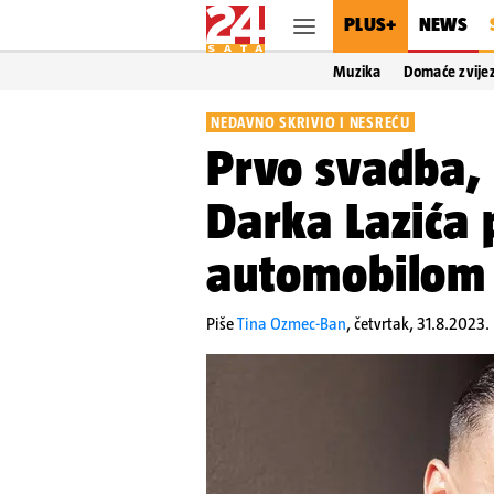
PLUS+
NEWS
Muzika
Domaće zvije
NEDAVNO SKRIVIO I NESREĆU
Prvo svadba, 
Darka Lazića p
automobilom 
Piše
Tina Ozmec-Ban
,
četvrtak, 31.8.2023.