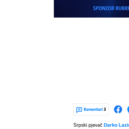
Komentari
3
Srpski pjevač
Darko Lazi