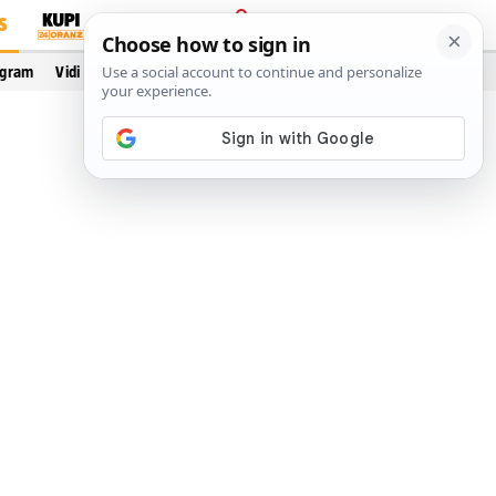
S
PRIJAVA
ogram
Vidi još…