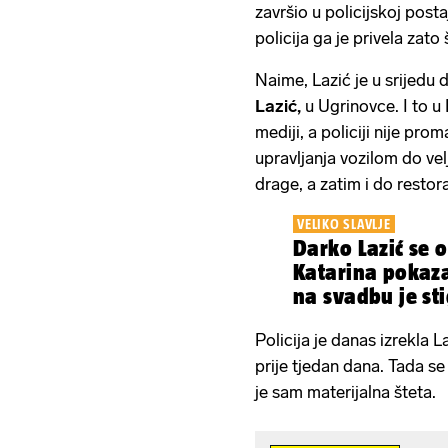
završio u policijskoj post
policija ga je privela zat
Naime, Lazić je u srijedu
Lazić,
u Ugrinovce. I to u 
mediji, a policiji nije pro
upravljanja vozilom do ve
drage, a zatim i do restor
VELIKO SLAVLJE
Darko Lazić se 
Katarina pokaza
na svadbu je st
Policija je danas izrekla
prije tjedan dana. Tada 
je sam materijalna šteta.