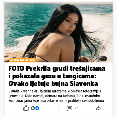
UŽIVA NA MORU
FOTO Prekrila grudi trešnjicama
i pokazala guzu u tangicama:
Ovako ljetuje bujna Slavonka
Claudia Rivier na društvenim mrežama je objavila fotografije s
ljetovanja. Kako navodi, odmara na Jadranu, i to u oskudnim
kombinacijama koje nisu ostavile njene pratitelje ravnodušnima
5
27