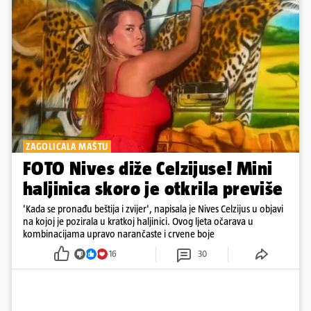
ZAGOLICALA MAŠTU
FOTO Nives diže Celzijuse! Mini
haljinica skoro je otkrila previše
'Kada se pronađu beštija i zvijer', napisala je Nives Celzijus u objavi
na kojoj je pozirala u kratkoj haljinici. Ovog ljeta očarava u
kombinacijama upravo narančaste i crvene boje
16
30