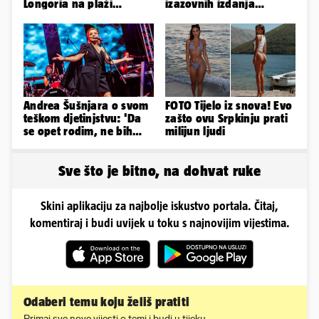
Longoria na plaži
izazovnih izdanja
pipkala svoje zanosne
Ronaldove Georgine
obline
Andrea Šušnjara o svom
FOTO Tijelo iz snova! Evo
teškom djetinjstvu: 'Da
zašto ovu Srpkinju prati
se opet rodim, ne bih
milijun ljudi
odabrala istu obitelj...'
Sve što je bitno, na dohvat ruke
Skini aplikaciju za najbolje iskustvo portala. Čitaj,
komentiraj i budi uvijek u toku s najnovijim vijestima.
Odaberi temu koju želiš pratiti
Primaj sve nove vijesti o temi i budi u tijeku