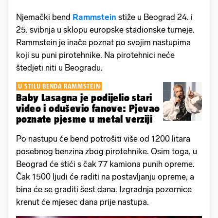
Njemački bend
Rammstein
stiže u Beograd 24. i
25. svibnja u sklopu europske stadionske turneje.
Rammstein je inače poznat po svojim nastupima
koji su puni pirotehnike. Na pirotehnici neće
štedjeti niti u Beogradu.
U STILU BENDA RAMMSTEIN
Baby Lasagna je podijelio stari
video i oduševio fanove: Pjevao
poznate pjesme u metal verziji
Po nastupu će bend potrošiti više od 1200 litara
posebnog benzina zbog pirotehnike. Osim toga, u
Beograd će stići s čak 77 kamiona punih opreme.
Čak 1500 ljudi će raditi na postavljanju opreme, a
bina će se graditi šest dana. Izgradnja pozornice
krenut će mjesec dana prije nastupa.