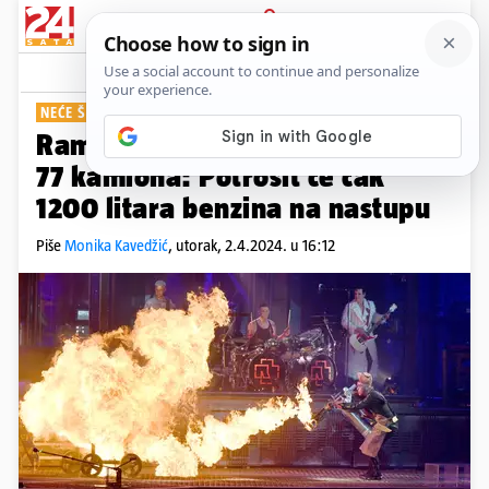
PRIJAVA
Show
Komentari
4
NEĆE ŠTEDJETI
Rammstein će u Beograd doći sa
77 kamiona: Potrošit će čak
1200 litara benzina na nastupu
Piše
Monika Kavedžić
,
utorak, 2.4.2024. u 16:12