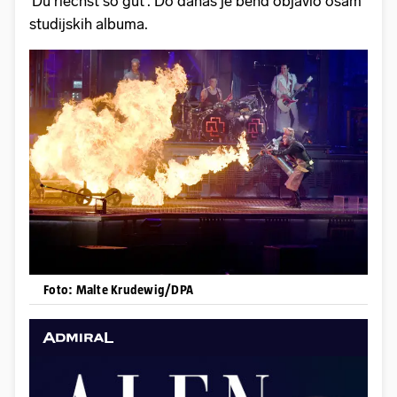
'Du riechst so gut'. Do danas je bend objavio osam
studijskih albuma.
Foto: Malte Krudewig/DPA