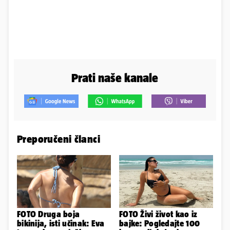
Prati naše kanale
Preporučeni članci
FOTO Druga boja
FOTO Živi život kao iz
bikinija, isti učinak: Eva
bajke: Pogledajte 100