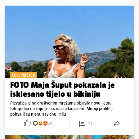
KOJI MIŠIĆI!
FOTO Maja Šuput pokazala je
isklesano tijelo u bikiniju
Pjevačica je na društvenim mrežama objavila novu ljetnu
fotografiju na kojoj je pozirala u kupaćem. Mnogi pratitelji
pohvalili su njenu zavidnu liniju
28
67