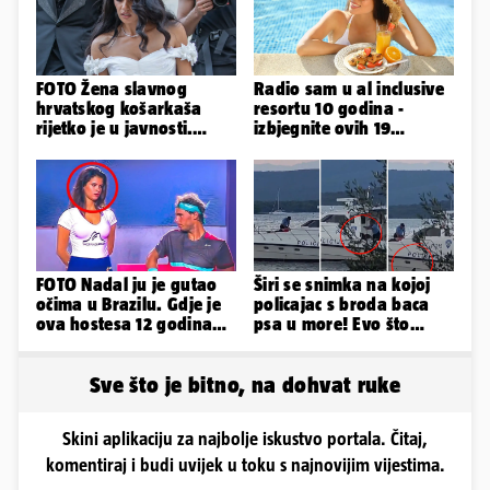
FOTO Žena slavnog
Radio sam u al inclusive
hrvatskog košarkaša
resortu 10 godina -
rijetko je u javnosti.
izbjegnite ovih 19
Ovako im je izgledalo
grešaka i olakšajte si
vjenčanje
odmor
FOTO Nadal ju je gutao
Širi se snimka na kojoj
očima u Brazilu. Gdje je
policajac s broda baca
ova hostesa 12 godina
psa u more! Evo što
poslije i kako izgleda?
kažu: 'Samo smo ga
pustili'
Sve što je bitno, na dohvat ruke
Skini aplikaciju za najbolje iskustvo portala. Čitaj,
komentiraj i budi uvijek u toku s najnovijim vijestima.