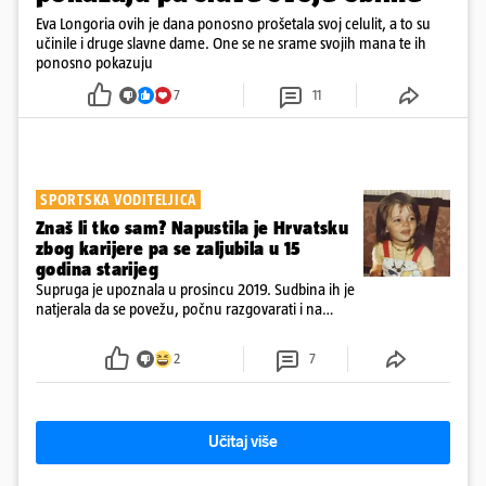
Eva Longoria ovih je dana ponosno prošetala svoj celulit, a to su
učinile i druge slavne dame. One se ne srame svojih mana te ih
ponosno pokazuju
7
11
SPORTSKA VODITELJICA
Znaš li tko sam? Napustila je Hrvatsku
zbog karijere pa se zaljubila u 15
godina starijeg
Supruga je upoznala u prosincu 2019. Sudbina ih je
natjerala da se povežu, počnu razgovarati i na
kraju provode vrijeme upoznavajući se
2
7
Učitaj više