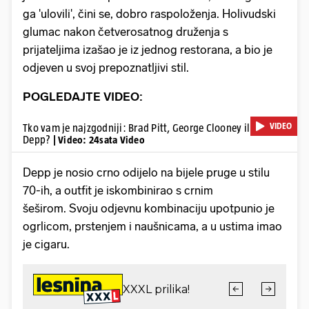
ga 'ulovili', čini se, dobro raspoloženja. Holivudski
glumac nakon četverosatnog druženja s
prijateljima izašao je iz jednog restorana, a bio je
odjeven u svoj prepoznatljivi stil.
POGLEDAJTE VIDEO:
VIDEO
Tko vam je najzgodniji: Brad Pitt, George Clooney ili Johnny
Depp?
| Video: 24sata Video
Depp je nosio crno odijelo na bijele pruge u stilu
70-ih, a outfit je iskombinirao s crnim
šeširom. Svoju odjevnu kombinaciju upotpunio je
ogrlicom, prstenjem i naušnicama, a u ustima imao
je cigaru.