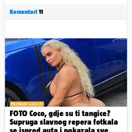
Komentari
11
PRONAĐI GAĆICE!
FOTO Coco, gdje su ti tangice?
Supruga slavnog repera fotkala
se ispred auta i pokazala sve