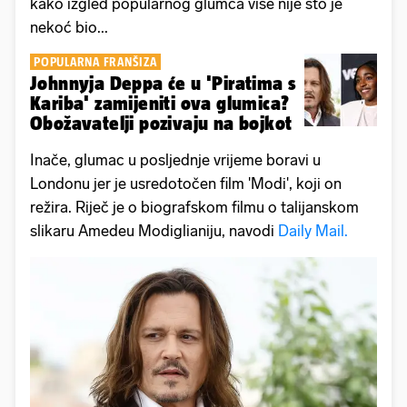
kako izgled popularnog glumca više nije što je
nekoć bio...
POPULARNA FRANŠIZA
Johnnyja Deppa će u 'Piratima s
Kariba' zamijeniti ova glumica?
Obožavatelji pozivaju na bojkot
Inače, glumac u posljednje vrijeme boravi u
Londonu jer je usredotočen film 'Modi', koji on
režira. Riječ je o biografskom filmu o talijanskom
slikaru Amedeu Modiglianiju, navodi
Daily Mail.