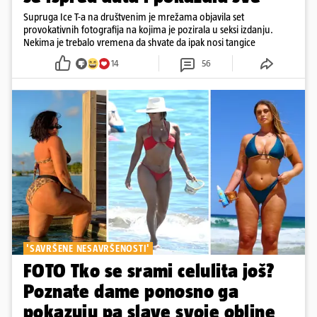
Supruga Ice T-a na društvenim je mrežama objavila set
provokativnih fotografija na kojima je pozirala u seksi izdanju.
Nekima je trebalo vremena da shvate da ipak nosi tangice
14
56
'SAVRŠENE NESAVRŠENOSTI'
FOTO Tko se srami celulita još?
Poznate dame ponosno ga
pokazuju pa slave svoje obline