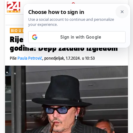
PRIJAVA
Show
Komentari
11
BIO U IZLASKU
Rijetko je u javnosti posljednjih
godina: Depp začudio izgledom
Piše
Paula Petrović
,
ponedjeljak, 1.7.2024. u 10:53