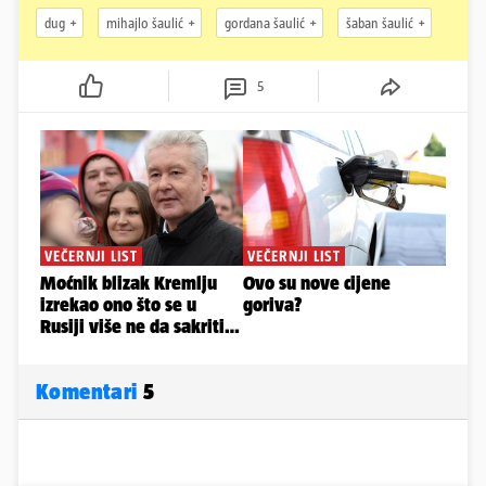
dug
mihajlo šaulić
gordana šaulić
šaban šaulić
5
Komentari
5