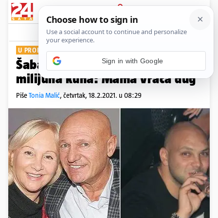
PRIJAVA
Show
Komentari
5
U PROBLEMIMA
Šabanov sin prokockao je pola
milijuna kuna: Mama vraća dug
Piše
Tonia Malić
,
četvrtak, 18.2.2021. u 08:29