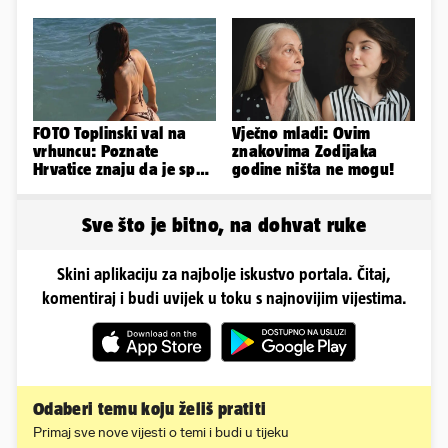
od 30 ljudi je ranjeno
FOTO Toplinski val na
Vječno mladi: Ovim
vrhuncu: Poznate
znakovima Zodijaka
Hrvatice znaju da je spas
godine ništa ne mogu!
u minijaturnom bikiniju
Sve što je bitno, na dohvat ruke
Skini aplikaciju za najbolje iskustvo portala. Čitaj,
komentiraj i budi uvijek u toku s najnovijim vijestima.
Odaberi temu koju želiš pratiti
Primaj sve nove vijesti o temi i budi u tijeku