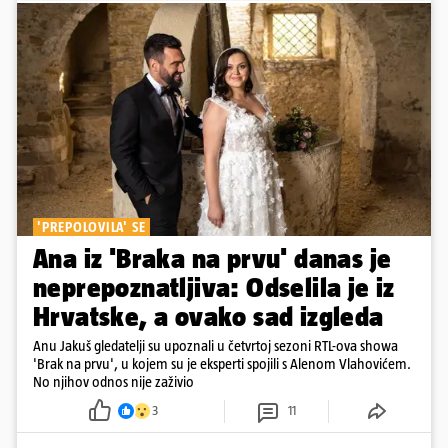
'PREPOLOVILA' SE
Ana iz 'Braka na prvu' danas je
neprepoznatljiva: Odselila je iz
Hrvatske, a ovako sad izgleda
Anu Jakuš gledatelji su upoznali u četvrtoj sezoni RTL-ova showa
'Brak na prvu', u kojem su je eksperti spojili s Alenom Vlahovićem.
No njihov odnos nije zaživio
3
11