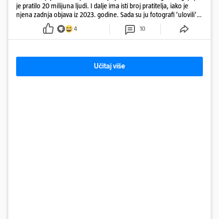
je pratilo 20 milijuna ljudi. I dalje ima isti broj pratitelja, iako je
njena zadnja objava iz 2023. godine. Sada su ju fotografi 'ulovili'
na Ibizi
4
10
Učitaj više