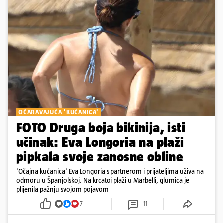
OČARAVAJUĆA 'KUĆANICA'
FOTO Druga boja bikinija, isti
učinak: Eva Longoria na plaži
pipkala svoje zanosne obline
'Očajna kućanica' Eva Longoria s partnerom i prijateljima uživa na
odmoru u Španjolskoj. Na krcatoj plaži u Marbelli, glumica je
plijenila pažnju svojom pojavom
7
11