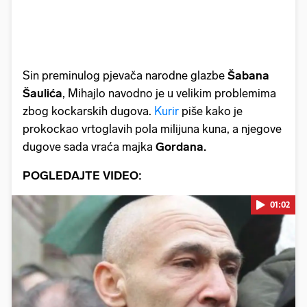
Sin preminulog pjevača narodne glazbe
Šabana
Šaulića
, Mihajlo navodno je u velikim problemima
zbog kockarskih dugova.
Kurir
piše kako je
prokockao vrtoglavih pola milijuna kuna, a njegove
dugove sada vraća majka
Gordana.
POGLEDAJTE VIDEO:
01:02
Pokretanje videa...