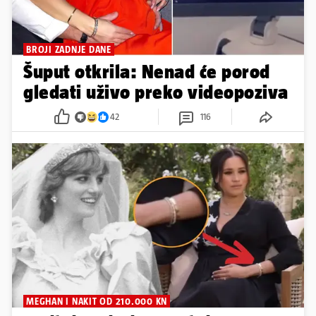
BROJI ZADNJE DANE
Šuput otkrila: Nenad će porod
gledati uživo preko videopoziva
42
116
MEGHAN I NAKIT OD 210.000 KN