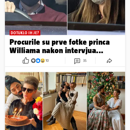
DOTUKLO IH JE?
Procurile su prve fotke princa
Williama nakon intervjua...
10
35