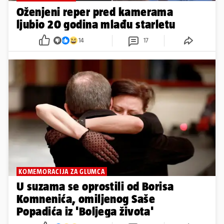
Oženjeni reper pred kamerama
ljubio 20 godina mlađu starletu
14
17
KOMEMORACIJA ZA GLUMCA
U suzama se oprostili od Borisa
Komnenića, omiljenog Saše
Popadića iz 'Boljega života'