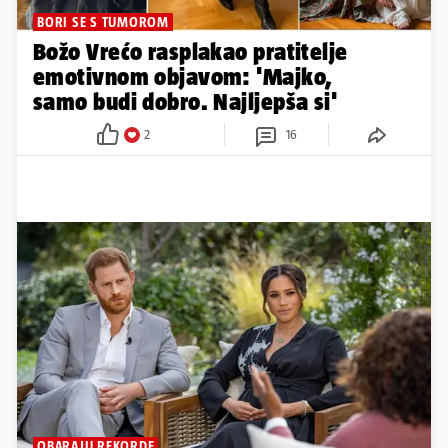
BORI SE S TUMOROM
Božo Vrećo rasplakao pratitelje
emotivnom objavom: 'Majko,
samo budi dobro. Najljepša si'
2
16
OBARAJU REKORDE