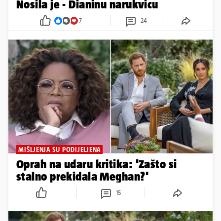
Nosila je - Dianinu narukvicu
7
24
MIŠLJENJA SU PODIJELJENA
Oprah na udaru kritika: 'Zašto si
stalno prekidala Meghan?'
15