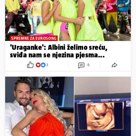
SPREMNE ZA EUROSONG
'Uraganke': Albini želimo sreću,
sviđa nam se njezina pjesma...
3
6