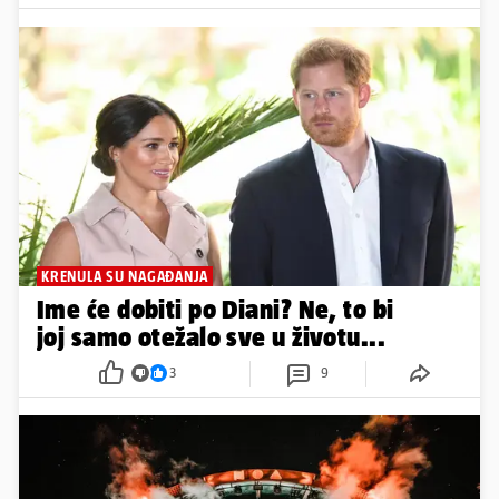
KRENULA SU NAGAĐANJA
Ime će dobiti po Diani? Ne, to bi
joj samo otežalo sve u životu...
3
9