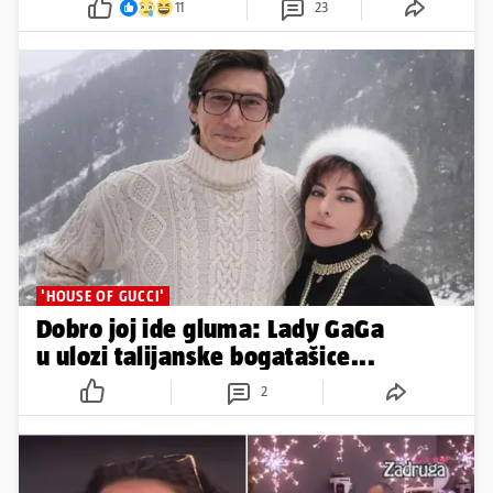
11
23
'HOUSE OF GUCCI'
Dobro joj ide gluma: Lady GaGa
u ulozi talijanske bogatašice...
2