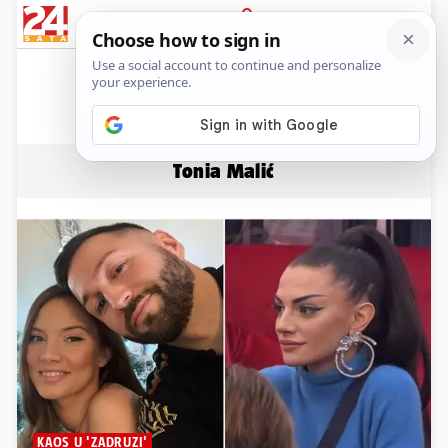
News
Show
Sport
Life&style
Video
Express
PRIJAVA
Tonia Malić
KAOS U 'ZADRUZI'