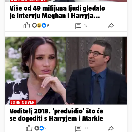
Više od 49 milijuna ljudi gledalo
je intervju Meghan i Harryja...
9
18
JOHN OLIVER
Voditelj 2018. 'predvidio' što će
se dogoditi s Harryjem i Markle
9
10