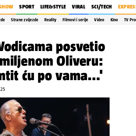
SHOW
SPORT
LIFE&STYLE
VIRAL
SCI/TECH
EXPRES
zde
Strane zvijezde
Reality
Filmovi i serije
Video
Kino
TV Pr
 Vodicama posvetio
miljenom Oliveru:
mtit ću po vama...'
:25