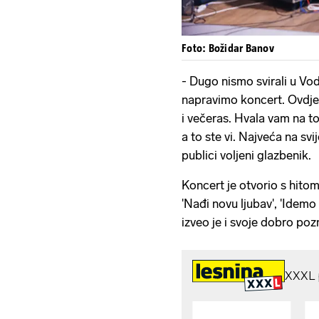
Foto: Božidar Banov
- Dugo nismo svirali u Vo
napravimo koncert. Ovdje s
i večeras. Hvala vam na t
a to ste vi. Najveća na sv
publici voljeni glazbenik.
Koncert je otvorio s hitom
'Nađi novu ljubav', 'Idemo 
izveo je i svoje dobro poz