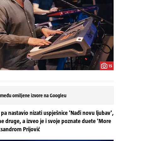
15
 među omiljene izvore na Googleu
 pa nastavio nizati uspješnice 'Nađi novu ljubav',
jne druge, a izveo je i svoje poznate duete 'More
eksandrom Prijović