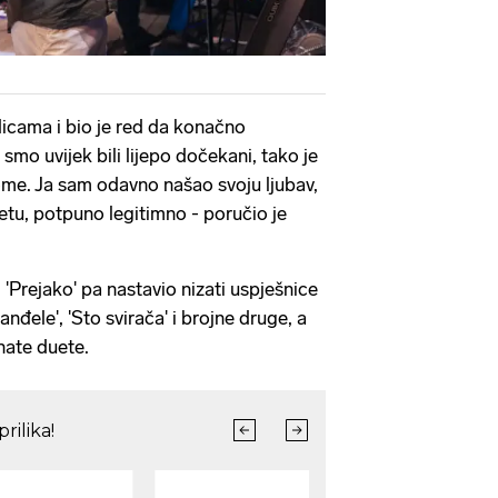
dicama i bio je red da konačno
mo uvijek bili lijepo dočekani, tako je
ome. Ja sam odavno našao svoju ljubav,
ijetu, potpuno legitimno - poručio je
 'Prejako' pa nastavio nizati uspješnice
anđele', 'Sto svirača' i brojne druge, a
nate duete.