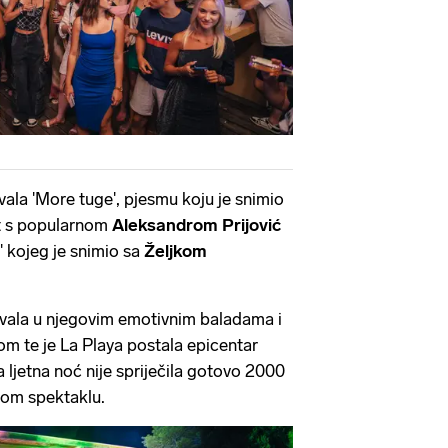
evala 'More tuge', pjesmu koju je snimio
et s popularnom
Aleksandrom Prijović
d' kojeg je snimio sa
Željkom
ivala u njegovim emotivnim baladama i
m te je La Playa postala epicentar
a ljetna noć nije spriječila gotovo 2000
tnom spektaklu.