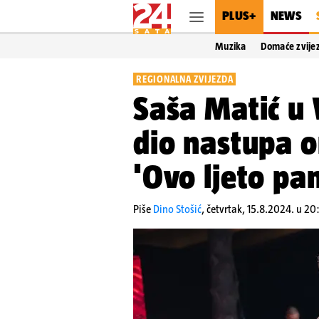
PLUS+
NEWS
Muzika
Domaće zvije
REGIONALNA ZVIJEZDA
Saša Matić u
dio nastupa o
'Ovo ljeto pa
Piše
Dino Stošić
,
četvrtak, 15.8.2024. u 20