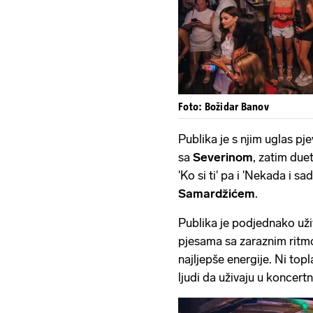
Foto: Božidar Banov
Publika je s njim uglas pj
sa
Severinom
, zatim du
'Ko si ti' pa i 'Nekada i sa
Samardžićem
.
Publika je podjednako už
pjesama sa zaraznim ritmo
najljepše energije. Ni topl
ljudi da uživaju u koncer