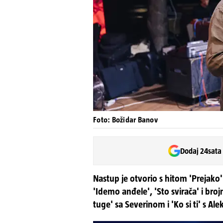
Foto: Božidar Banov
Dodaj 24sata
Nastup je otvorio s hitom 'Prejako'
'Idemo anđele', 'Sto svirača' i bro
tuge' sa Severinom i 'Ko si ti' s Al