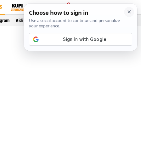
S
PRIJAVA
ogram
Vidi još…