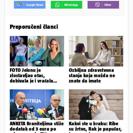
Preporučeni članci
FOTO Jelenu je
Ozbiljna zdravstvena
zlostavljao otac,
stanja koja možda ne
dobivala je i vraćala
znate da imate
kilograme: 'Brutalno me
tukao šakama'
ANKETA Braniteljima stiže
Kakvi ste u braku: Ribe
dodatak od 3 eura po
su žrtve, Rak je papučar,