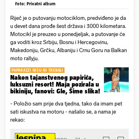
Foto: Privatni album
Riječ je o putovanju motociklom, predviđeno je da
u devet dana prođe šest država i 3000 kilometara.
Motocikl je preuzeo u ponedjeljak, a putovanje će
ga voditi kroz Srbiju, Bosnu i Hercegovinu,
Makedoniju, Grčku, Albaniju i Crnu Goru na Balkan
moto rallyju.
PAPARAZZI NISU NI TREBALI
Nakon tajanstvenog papirića,
luksuzni resort! Maja pozirala u
bikiniju, fanovi: Gle, Šime slika!
- Položio sam prije dva tjedna, tako da imam pet
sati iskustva na motoru - našalio se, a nama je
rekao: