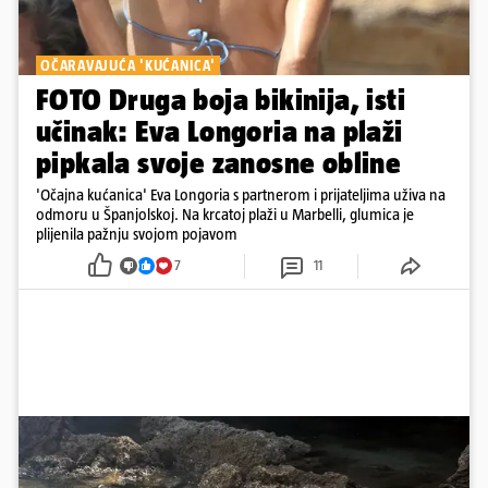
OČARAVAJUĆA 'KUĆANICA'
FOTO Druga boja bikinija, isti
učinak: Eva Longoria na plaži
pipkala svoje zanosne obline
'Očajna kućanica' Eva Longoria s partnerom i prijateljima uživa na
odmoru u Španjolskoj. Na krcatoj plaži u Marbelli, glumica je
plijenila pažnju svojom pojavom
7
11