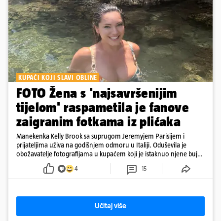
KUPAĆI KOJI SLAVI OBLINE
FOTO Žena s 'najsavršenijim
tijelom' raspametila je fanove
zaigranim fotkama iz plićaka
Manekenka Kelly Brook sa suprugom Jeremyjem Parisijem i
prijateljima uživa na godišnjem odmoru u Italiji. Oduševila je
obožavatelje fotografijama u kupaćem koji je istaknuo njene bujne
obline
4
15
Učitaj više