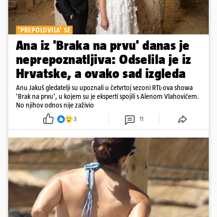
'PREPOLOVILA' SE
Ana iz 'Braka na prvu' danas je
neprepoznatljiva: Odselila je iz
Hrvatske, a ovako sad izgleda
Anu Jakuš gledatelji su upoznali u četvrtoj sezoni RTL-ova showa
'Brak na prvu', u kojem su je eksperti spojili s Alenom Vlahovićem.
No njihov odnos nije zaživio
3
11