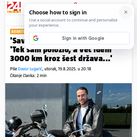
PRIJAVA
Show
Komentari
29
AVANTURA ŽIVOTA
'Savršeni' Šime odlazi na put:
'Tek sam položio, a već idem
3000 km kroz šest država...'
Piše
Davor Lugarić
,
utorak, 19.8.2025. u 20:18
Čitanje članka: 2 min