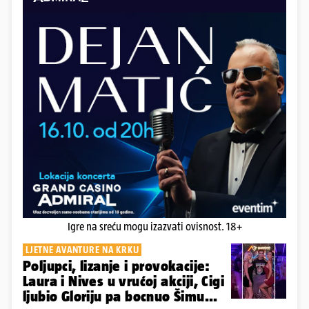
Igre na sreću mogu izazvati ovisnost. 18+
LJETNE AVANTURE NA KRKU
Poljupci, lizanje i provokacije:
Laura i Nives u vrućoj akciji, Cigi
ljubio Gloriju pa bocnuo Šimu...