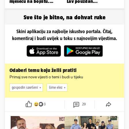
mjesecu na bojištu.
Lav pouzdan...
Slažete li se s time?
Sve što je bitno, na dohvat ruke
Skini aplikaciju za najbolje iskustvo portala. Čitaj,
komentiraj i budi uvijek u toku s najnovijim vijestima.
Odaberi temu koju želiš pratiti
Primaj sve nove vijesti o temi i budi u tijeku
gospodin savršeni
šime elez
3
29