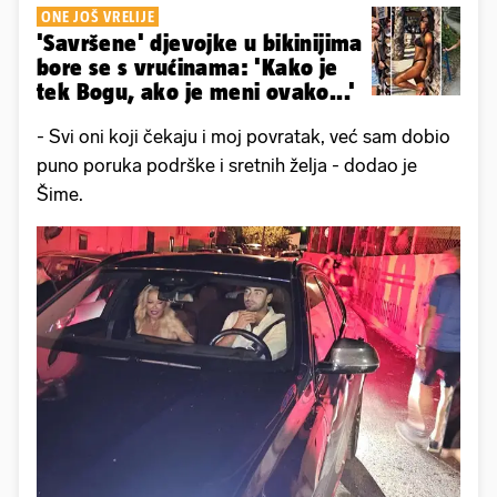
ONE JOŠ VRELIJE
'Savršene' djevojke u bikinijima
bore se s vrućinama: 'Kako je
tek Bogu, ako je meni ovako...'
- Svi oni koji čekaju i moj povratak, već sam dobio
puno poruka podrške i sretnih želja - dodao je
Šime.