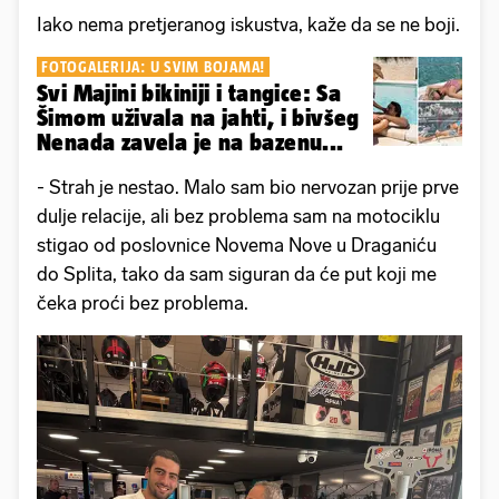
Iako nema pretjeranog iskustva, kaže da se ne boji.
FOTOGALERIJA: U SVIM BOJAMA!
Svi Majini bikiniji i tangice: Sa
Šimom uživala na jahti, i bivšeg
Nenada zavela je na bazenu...
- Strah je nestao. Malo sam bio nervozan prije prve
dulje relacije, ali bez problema sam na motociklu
stigao od poslovnice Novema Nove u Draganiću
do Splita, tako da sam siguran da će put koji me
čeka proći bez problema.