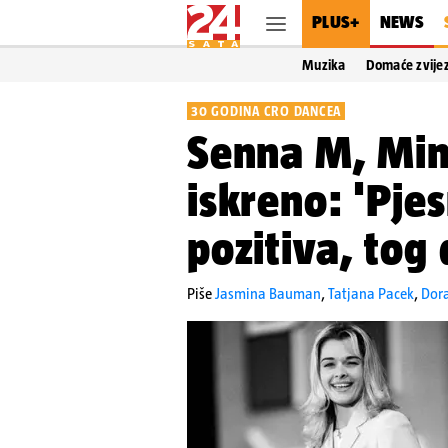
PLUS+
NEWS
Muzika
Domaće zvije
30 GODINA CRO DANCEA
Senna M, Mine
iskreno: 'Pje
pozitiva, tog
Piše
Jasmina Bauman
,
Tatjana Pacek
,
Dor