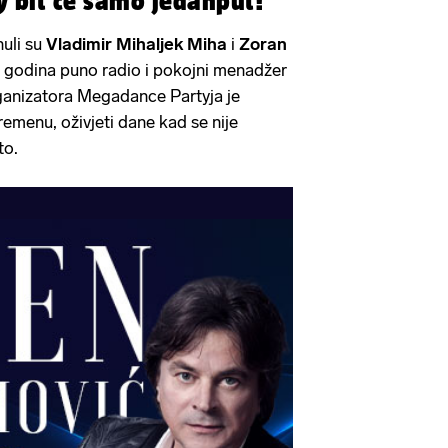
 bit će samo jedanput!
uli su
Vladimir Mihaljek Miha
i
Zoran
ih godina puno radio i pokojni menadžer
ganizatora Megadance Partyja je
menu, oživjeti dane kad se nije
to.