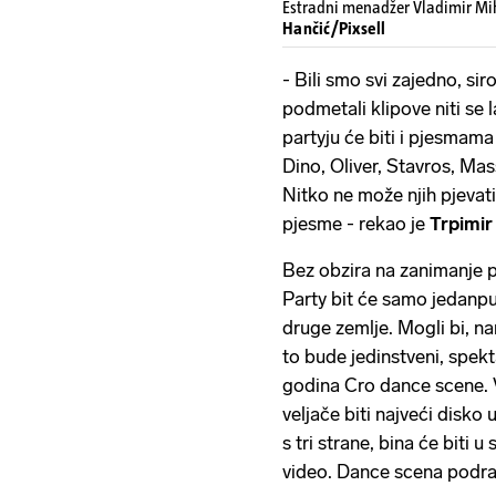
Estradni menadžer Vladimir Mih
Hančić/Pixsell
- Bili smo svi zajedno, sir
podmetali klipove niti se la
partyju će biti i pjesmama
Dino, Oliver, Stavros, Mass
Nitko ne može njih pjevati
pjesme - rekao je
Trpimir
Bez obzira na zanimanje p
Party bit će samo jedanp
druge zemlje. Mogli bi, na
to bude jedinstveni, spek
godina Cro dance scene. 
veljače biti najveći disko
s tri strane, bina će biti u
video. Dance scena podra