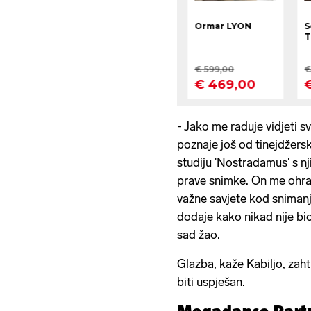
- Jako me raduje vidjeti s
poznaje još od tinejdžer
studiju 'Nostradamus' s n
prave snimke. On me ohrab
važne savjete kod snimanja
dodaje kako nikad nije bi
sad žao.
Glazba, kaže Kabiljo, zaht
biti uspješan.