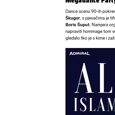
Megadance Party
Dance scenu 90-ih pokren
Škugor
, s pjevačima je t
Boris Šuput
. Namjera or
napraviti hommage tom vre
gledalo tko je s kime i zaš