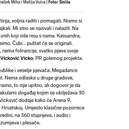
aljek Miha i Matija Vuica |
Foto: Siniša
otinja, voljna raditi i pomagati. Nismo si
jkali. Mi smo se nazivali i nalazili. Na
 onih koji više nisu s nama. Kassandra,
imo, Čubi... puštat će se originali.
, nema folirancije, svatko pjeva svoje
 Vicković Vicko
, PR golemog projekta.
ublike i veselje pjevača, Megadance
ut. Nema odlaska u druge gradove,
ravno, to nije upitno, ali dogovor je da
takularni događaj kojim se obilježava 30
Vicković dodaje kako će Arena 9.
 u Hrvatskoj. Umjesto klasične pozornice
 sredini, na 360 stupnjeva, i audio i
zumijeva i plesače.