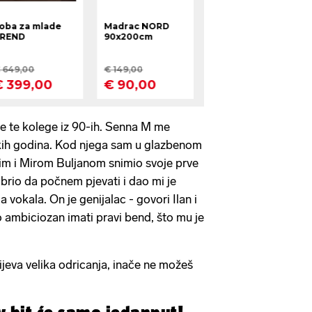
ve te kolege iz 90-ih. Senna M me
skih godina. Kod njega sam u glazbenom
jim i Mirom Buljanom snimio svoje prve
rio da počnem pjevati i dao mi je
 vokala. On je genijalac - govori Ilan i
o ambiciozan imati pravi bend, što mu je
ijeva velika odricanja, inače ne možeš