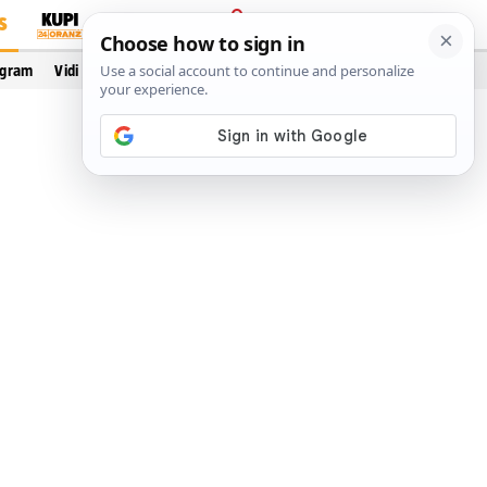
S
PRIJAVA
ogram
Vidi još…