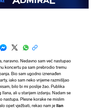
, naravno. Nedavno sam već nastupao
inu koncertu pa sam prebrodio tremu
panja. Bio sam ugodno iznenađen
ty, iako sam neko vrijeme razmišljao
isam, bilo bi mi poslije žao. Publika
Ilana, ali u starijem izdanju. Nadam se
 do nastupa. Plesne korake ne mislim
alo opet vježbati, rekao nam je
Ilan