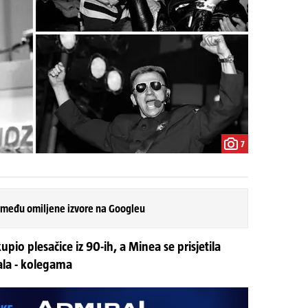
7
 među omiljene izvore na Googleu
io plesačice iz 90-ih, a Minea se prisjetila
vala - kolegama