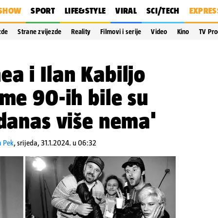
SHOW
SPORT
LIFE&STYLE
VIRAL
SCI/TECH
EXPRES
zde
Strane zvijezde
Reality
Filmovi i serije
Video
Kino
TV Pr
a i Ilan Kabiljo
sme 90-ih bile su
 danas više nema'
a Pek
,
srijeda, 31.1.2024. u 06:32