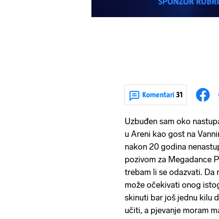
Komentari
31
Uzbuđen sam oko nastupa
u Areni kao gost na Vann
nakon 20 godina nenastu
pozivom za Megadance Par
trebam li se odazvati. Da n
može očekivati onog istog 
skinuti bar još jednu kilu
učiti, a pjevanje moram m