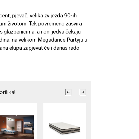
cent, pjevač, velika zvijezda 90-ih
skim životom. Tek povremeno zasvira
 s glazbenicima, a i oni jedva čekaju
godina, na velikom Megadance Partyju u
ana ekipa zapjevat će i danas rado