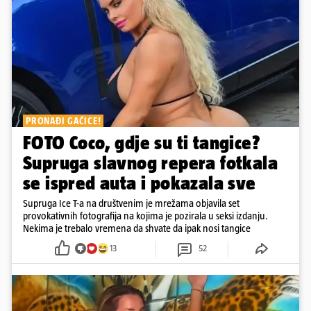
PRONAĐI GAĆICE!
FOTO Coco, gdje su ti tangice?
Supruga slavnog repera fotkala
se ispred auta i pokazala sve
Supruga Ice T-a na društvenim je mrežama objavila set
provokativnih fotografija na kojima je pozirala u seksi izdanju.
Nekima je trebalo vremena da shvate da ipak nosi tangice
13
52