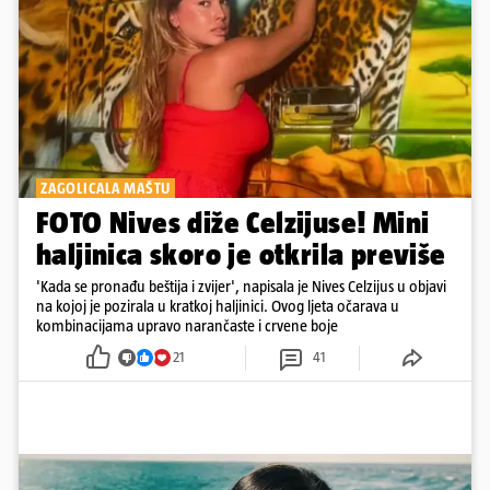
ZAGOLICALA MAŠTU
FOTO Nives diže Celzijuse! Mini
haljinica skoro je otkrila previše
'Kada se pronađu beštija i zvijer', napisala je Nives Celzijus u objavi
na kojoj je pozirala u kratkoj haljinici. Ovog ljeta očarava u
kombinacijama upravo narančaste i crvene boje
21
41