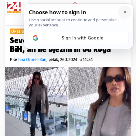
PRIJAVA
Show
OPET SE OGLASILA
Severina u zračnoj luci: 'Idem u
BiH, ali ne bježim ni od koga'
Piše
Tina Ozmec-Ban
,
petak, 26.1.2024. u 14:54