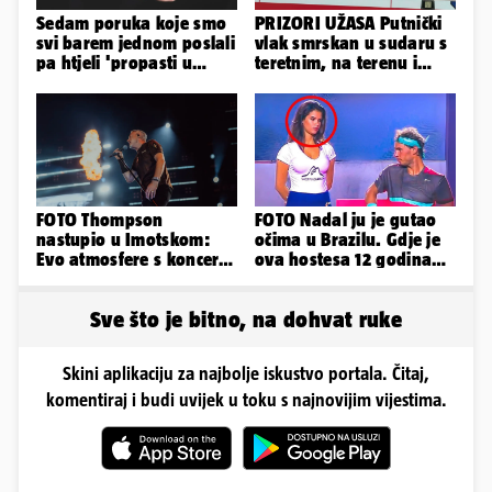
Sedam poruka koje smo
PRIZORI UŽASA Putnički
svi barem jednom poslali
vlak smrskan u sudaru s
pa htjeli 'propasti u
teretnim, na terenu i
zemlju' od srama
helikopter hitne
FOTO Thompson
FOTO Nadal ju je gutao
nastupio u Imotskom:
očima u Brazilu. Gdje je
Evo atmosfere s koncerta
ova hostesa 12 godina
na Gospinom docu
poslije i kako izgleda?
Sve što je bitno, na dohvat ruke
Skini aplikaciju za najbolje iskustvo portala. Čitaj,
komentiraj i budi uvijek u toku s najnovijim vijestima.