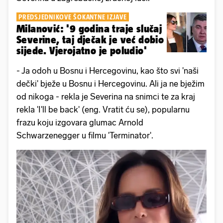
PREDSJEDNIKOVE ŠOKANTNE IZJAVE
Milanović: '9 godina traje slučaj
Severine, taj dječak je već dobio
sijede. Vjerojatno je poludio'
- Ja odoh u Bosnu i Hercegovinu, kao što svi 'naši
dečki' bježe u Bosnu i Hercegovinu. Ali ja ne bježim
od nikoga - rekla je Severina na snimci te za kraj
rekla 'I'll be back' (eng. Vratit ću se), popularnu
frazu koju izgovara glumac Arnold
Schwarzenegger u filmu 'Terminator'.