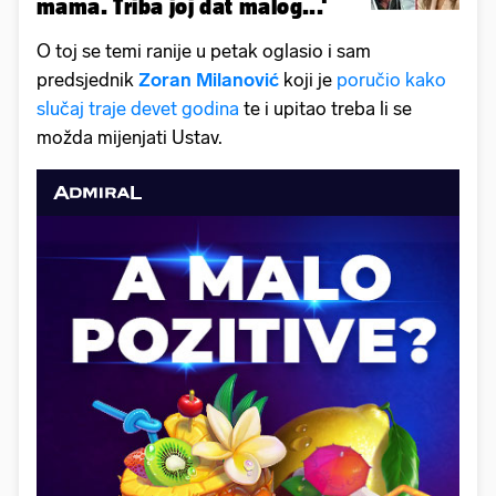
mama. Triba joj dat malog...'
O toj se temi ranije u petak oglasio i sam
predsjednik
Zoran Milanović
koji je
poručio kako
slučaj traje devet godina
te i upitao treba li se
možda mijenjati Ustav.