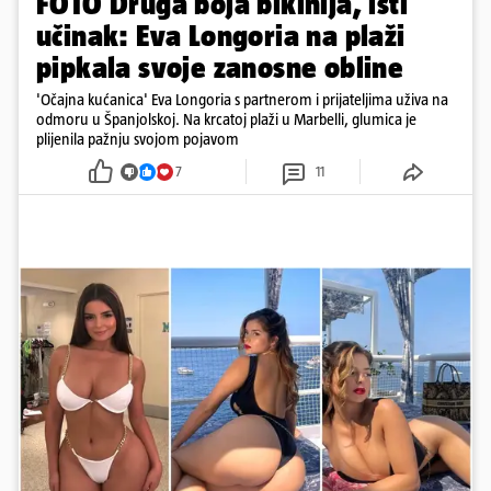
FOTO Druga boja bikinija, isti
učinak: Eva Longoria na plaži
pipkala svoje zanosne obline
'Očajna kućanica' Eva Longoria s partnerom i prijateljima uživa na
odmoru u Španjolskoj. Na krcatoj plaži u Marbelli, glumica je
plijenila pažnju svojom pojavom
7
11