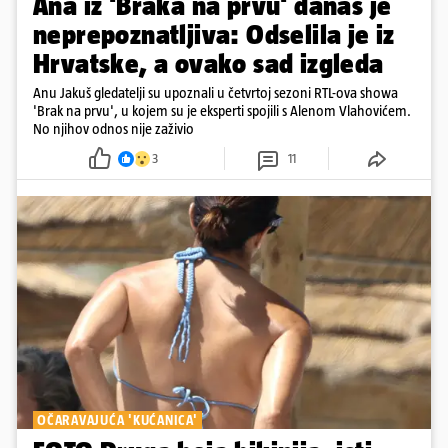
Ana iz 'Braka na prvu' danas je
neprepoznatljiva: Odselila je iz
Hrvatske, a ovako sad izgleda
Anu Jakuš gledatelji su upoznali u četvrtoj sezoni RTL-ova showa
'Brak na prvu', u kojem su je eksperti spojili s Alenom Vlahovićem.
No njihov odnos nije zaživio
3
11
OČARAVAJUĆA 'KUĆANICA'