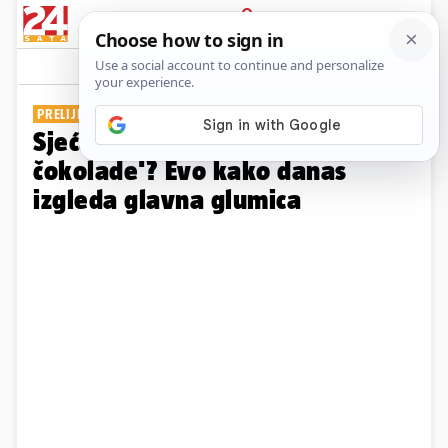
PRIJAVA
Galerija
Komentari
0
PRELIJEPA GLUMICA
Sjećate li se hit serije 'Tajna
čokolade'? Evo kako danas
izgleda glavna glumica