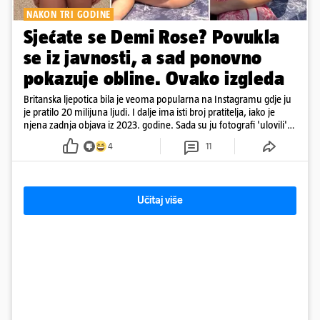
NAKON TRI GODINE
Sjećate se Demi Rose? Povukla
se iz javnosti, a sad ponovno
pokazuje obline. Ovako izgleda
Britanska ljepotica bila je veoma popularna na Instagramu gdje ju
je pratilo 20 milijuna ljudi. I dalje ima isti broj pratitelja, iako je
njena zadnja objava iz 2023. godine. Sada su ju fotografi 'ulovili'
na Ibizi
4
11
Učitaj više