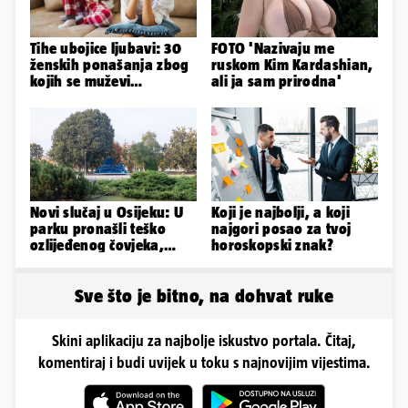
Tihe ubojice ljubavi: 30
FOTO 'Nazivaju me
ženskih ponašanja zbog
ruskom Kim Kardashian,
kojih se muževi
ali ja sam prirodna'
emocionalno distanciraju
Novi slučaj u Osijeku: U
Koji je najbolji, a koji
parku pronašli teško
najgori posao za tvoj
ozlijeđenog čovjeka,
horoskopski znak?
prevezen je u bolnicu
Sve što je bitno, na dohvat ruke
Skini aplikaciju za najbolje iskustvo portala. Čitaj,
komentiraj i budi uvijek u toku s najnovijim vijestima.