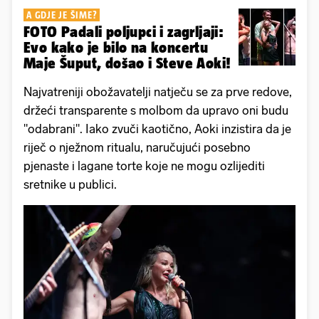
A GDJE JE ŠIME?
FOTO Padali poljupci i zagrljaji:
Evo kako je bilo na koncertu
Maje Šuput, došao i Steve Aoki!
Najvatreniji obožavatelji natječu se za prve redove,
držeći transparente s molbom da upravo oni budu
"odabrani". Iako zvuči kaotično, Aoki inzistira da je
riječ o nježnom ritualu, naručujući posebno
pjenaste i lagane torte koje ne mogu ozlijediti
sretnike u publici.