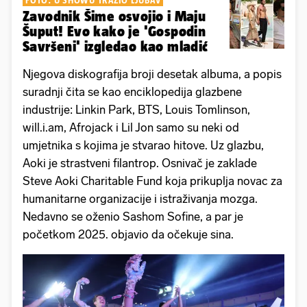
Zavodnik Šime osvojio i Maju
Šuput! Evo kako je 'Gospodin
Savršeni' izgledao kao mladić
Njegova diskografija broji desetak albuma, a popis
suradnji čita se kao enciklopedija glazbene
industrije: Linkin Park, BTS, Louis Tomlinson,
will.i.am, Afrojack i Lil Jon samo su neki od
umjetnika s kojima je stvarao hitove. Uz glazbu,
Aoki je strastveni filantrop. Osnivač je zaklade
Steve Aoki Charitable Fund koja prikuplja novac za
humanitarne organizacije i istraživanja mozga.
Nedavno se oženio Sashom Sofine, a par je
početkom 2025. objavio da očekuje sina.