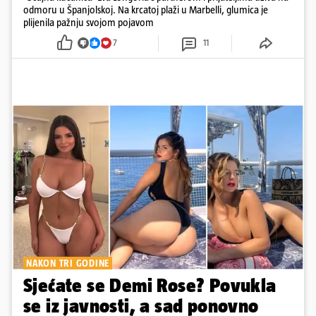
odmoru u Španjolskoj. Na krcatoj plaži u Marbelli, glumica je
plijenila pažnju svojom pojavom
7
11
NAKON TRI GODINE
Sjećate se Demi Rose? Povukla
se iz javnosti, a sad ponovno