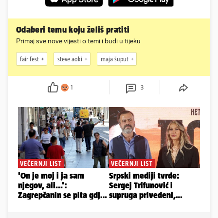
Odaberi temu koju želiš pratiti
Primaj sve nove vijesti o temi i budi u tijeku
fair fest
steve aoki
maja šuput
1
3