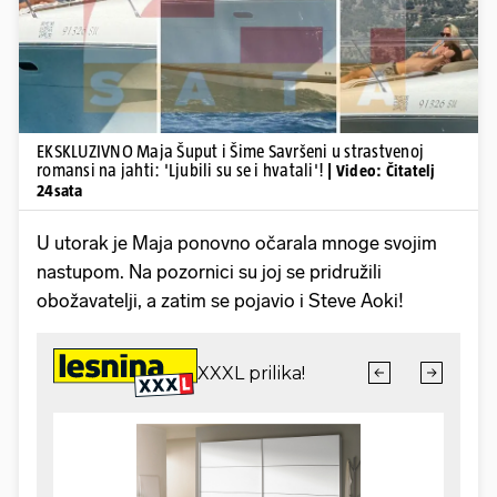
EKSKLUZIVNO Maja Šuput i Šime Savršeni u strastvenoj
romansi na jahti: 'Ljubili su se i hvatali'!
| Video: Čitatelj
24sata
U utorak je Maja ponovno očarala mnoge svojim
nastupom. Na pozornici su joj se pridružili
obožavatelji, a zatim se pojavio i Steve Aoki!