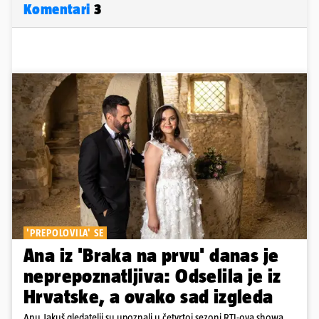
Komentari
3
'PREPOLOVILA' SE
Ana iz 'Braka na prvu' danas je
neprepoznatljiva: Odselila je iz
Hrvatske, a ovako sad izgleda
Anu Jakuš gledatelji su upoznali u četvrtoj sezoni RTL-ova showa