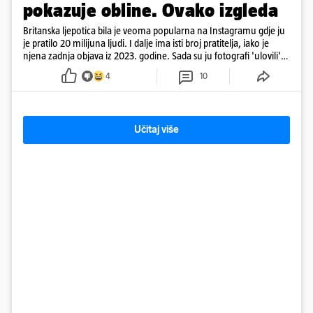
pokazuje obline. Ovako izgleda
Britanska ljepotica bila je veoma popularna na Instagramu gdje ju
je pratilo 20 milijuna ljudi. I dalje ima isti broj pratitelja, iako je
njena zadnja objava iz 2023. godine. Sada su ju fotografi 'ulovili'
na Ibizi
4
10
Učitaj više