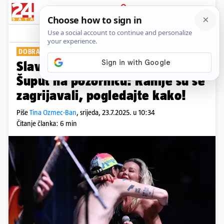
PRIJAVA
Show
Komentari
3
DOBRA ZABAVA U UMAGU
Slavni DJ Steve Aoki došao Maji
Šuput na pozornicu: Ranije su se
zagrijavali, pogledajte kako!
Piše
Tina Ozmec-Ban
,
srijeda, 23.7.2025. u 10:34
Čitanje članka: 6 min