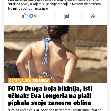
'Brak na prvu', u kojem su je eksperti spojili s Alenom Vlahovićem.
No njihov odnos nije zaživio
3
11
OČARAVAJUĆA 'KUĆANICA'
FOTO Druga boja bikinija, isti
učinak: Eva Longoria na plaži
pipkala svoje zanosne obline
'Očajna kućanica' Eva Longoria s partnerom i prijateljima uživa na