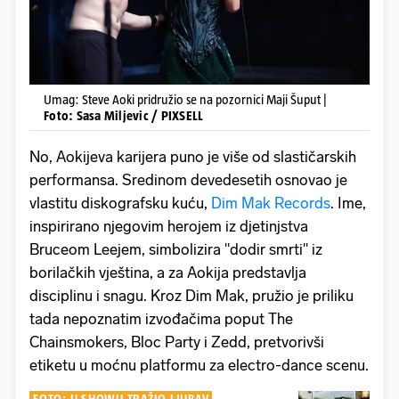
Umag: Steve Aoki pridružio se na pozornici Maji Šuput |
Foto: Sasa Miljevic / PIXSELL
No, Aokijeva karijera puno je više od slastičarskih
performansa. Sredinom devedesetih osnovao je
vlastitu diskografsku kuću,
Dim Mak Records
. Ime,
inspirirano njegovim herojem iz djetinjstva
Bruceom Leejem, simbolizira "dodir smrti" iz
borilačkih vještina, a za Aokija predstavlja
disciplinu i snagu. Kroz Dim Mak, pružio je priliku
tada nepoznatim izvođačima poput The
Chainsmokers, Bloc Party i Zedd, pretvorivši
etiketu u moćnu platformu za electro-dance scenu.
FOTO: U SHOWU TRAŽIO LJUBAV