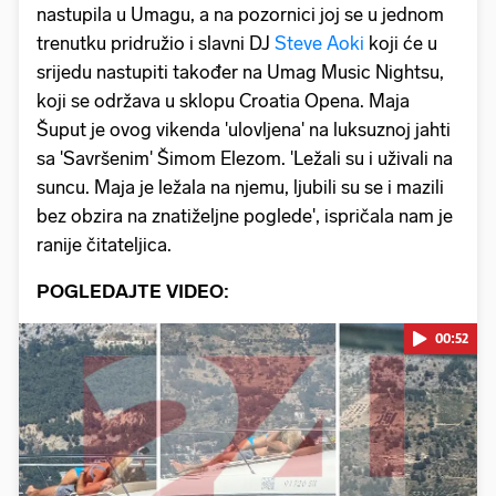
nastupila u Umagu, a na pozornici joj se u jednom
trenutku pridružio i slavni DJ
Steve Aoki
koji će u
srijedu nastupiti također na Umag Music Nightsu,
koji se održava u sklopu Croatia Opena. Maja
Šuput je ovog vikenda 'ulovljena' na luksuznoj jahti
sa 'Savršenim' Šimom Elezom. 'Ležali su i uživali na
suncu. Maja je ležala na njemu, ljubili su se i mazili
bez obzira na znatiželjne poglede', ispričala nam je
ranije čitateljica.
POGLEDAJTE VIDEO:
00:52
Pokretanje videa...